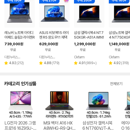
구매 190+
구매 210+
구매 260+
구매 140+
레노버 노트북 아이디
ASUS 비보북15 라이
삼성 갤럭시북4 NT7
삼성노트북 갤
어패드 슬림3 라이젠R
젠 R5 윈도우11 재택
50XGR-A51A WIN1
4 NT750XGR 
5 8GB 256GB 윈도
근무 싼 노트북
1 FPP(버젼UP설치)
3세대 16G 25
739,000
629,000
1,299,000
1,149,000
원
원
원
원
우11
업무용 학생용 사무용
무용 업무용 학
무료
무료
무료
무료
노트북 문스톤그레이
성비 노트북
다원누리스토어
다원누리스토어
Ckfarm
Ckfarm
네이버
네이버
네이버
네이
페이
페이
페이
페이
리
리
리
리
4.92
(
212
)
4.88
(
179
)
4.91
(
999+
)
4.92
(
319
)
별
별
별
별
뷰
뷰
뷰
뷰
점
점
점
점
수
수
수
수
카테고리 인기상품
전체보기
LG전자 2026 그램
MSI 벡터 A16 HX
삼성전자 갤럭시북
에이
프로16 16Z95U-G
A8WHG-R9 QHD
6 NT760VJT-A51
O 16