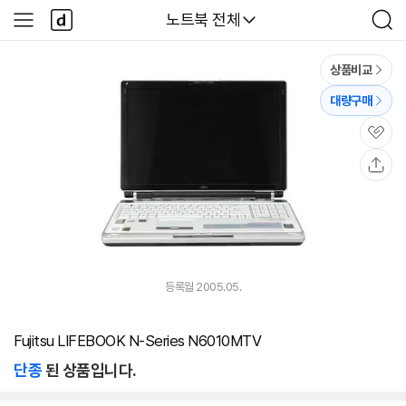
본문 바로가기
다
다나와
노트북 전체
사
검
나
이
색
와
드
메
메
상품비교
인
뉴
대량구매
관
심
공
유
등록월 2005.05.
Fujitsu LIFEBOOK N-Series N6010MTV
단종
된 상품입니다.