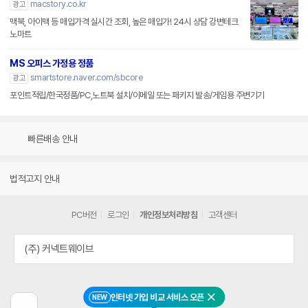
macstory.co.kr
광고
맥북, 아이맥 등 매입가격 실시간 조회, 높은 매입가! 24시 상담 강변테크
노마트
MS 오피스 가정용 정품
smartstore.naver.com/sbcore
광고
포인트적립/한국정품/PC,노트북 설치/이메일 또는 패키지 발송/게임용 주변기기
빠른배송 안내
법적고지 안내
PC버전
로그인
개인정보처리방침
고객센터
(주) 커넥트웨이브
인터넷 가입 비교 서비스 오픈
NEW
닫기