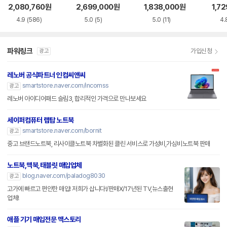
S5WK
+
A
1-75
2,080,760
원
2,699,000
원
1,838,000
원
1,7
4.9
(586)
5.0
(5)
5.0
(11)
4.
파워링크
가입신청
광고
레노버 공식파트너 인컴씨앤씨
smartstore.naver.com/incomss
광고
레노버 아이디어패드 슬림3, 합리적인 가격으로 만나보세요
세이퍼컴퓨터 랩탑 노트북
smartstore.naver.com/bornit
광고
중고 브랜드노트북, 리사이클노트북 차별화된 클린 서비스로 가성비,가심비노트북 판매
노트북,맥북,태블릿 매입업체
blog.naver.com/paladog8030
광고
고가에 빠르고 편안한 매입! 저희가 삽니다!/판매X/17년된 TV,뉴스출현
업체!
애플 기기 매입전문 맥스토리