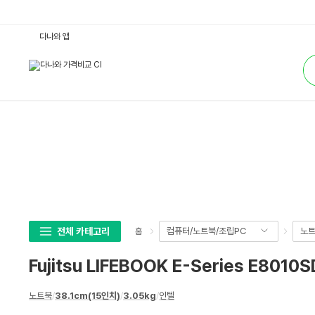
F
다나와 앱
u
j
통
i
합
t
검
s
색
u
L
I
F
E
B
O
O
K
E
-
S
e
r
i
전체 카테고리
컴퓨터/노트북/조립PC
노
홈
e
s
E
Fujitsu LIFEBOOK E-Series E8010
8
0
1
상
0
노트북
/
38.1cm(15인치)
/
3.05kg
/
인텔
세
S
D
스