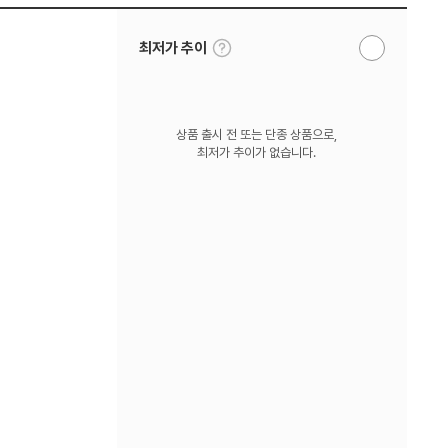
툴
최저가 추이
알
팁
림
보
받
기
기
상품 출시 전 또는 단종 상품으로,
최저가 추이가 없습니다.