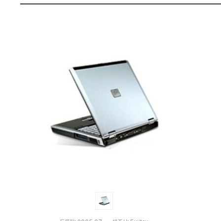
M
펙
1
8
:
다
나
와
가
격
비
교