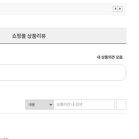
이
다
전
음
보
보
기
기
쇼핑몰 상품리뷰
내 상품의견 모음