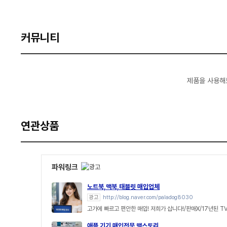
커뮤니티
제품을 사용해
연관상품
파워링크
노트북,맥북,태블릿 매입업체
광고
http://blog.naver.com/paladog8030
고가에 빠르고 편안한 매입! 저희가 삽니다!/판매X/17년된 T
애플 기기 매입전문 맥스토리