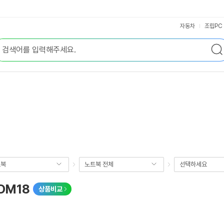
자동차
조립PC
트북
노트북 전체
선택하세요
SDM18
상품비교