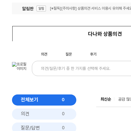
알림판
[※필독][주의사항] 상품의견 서비스 이용시 유의해 주세요
알림
잦은 오류, PC속도 잡자! PC안정화 위해 이건 꼭!
알림
다나와 상품의견
의견
질문
후기
전체보기
최신순
공감 많
0
의견
0
질문/답변
0