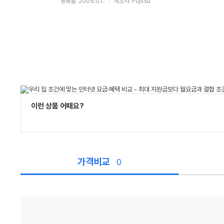
등록월: 2005.07.
제조사: Fujitsu
이런 상품 어때요?
가격비교
0
가
격
비
교