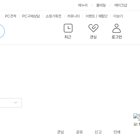
에누리
몰테일
메이크샵
서
PC견적
PC구매상담
쇼핑기획전
커뮤니티
이벤트
/
체험단
더보기
비
검
색
최근
관심
로그인
스
관심
공유
신고
인쇄