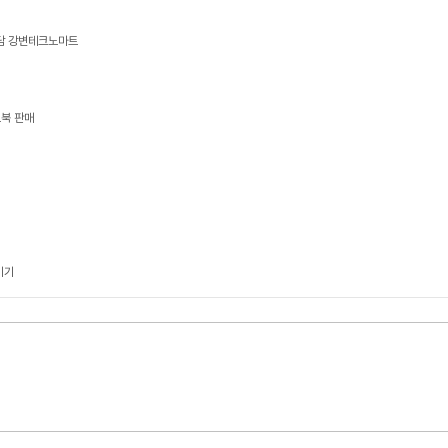
상담 강변테크노마트
트북 판매
기기