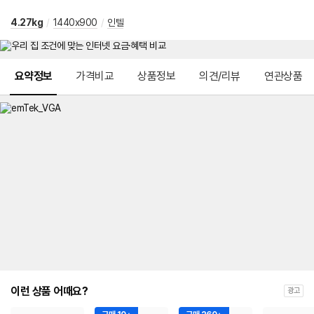
4.27kg
/
1440x900
/
인텔
메뉴 네비게이션
요약정보
가격비교
상품정보
의견/리뷰
연관상품
이런 상품 어때요?
광고