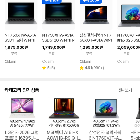
구매 10+
구매 260+
NT750XHW-A51A
NT750XHW-A51A
삼성 갤럭시북4 NT7
NT760VJT-A
SSD1T교체 WIN11F
SSD512G WIN11FP
50XGR-A51A WIN1
ltra5 325 SS
PP(버젼UP설치) 삼성
P(버젼UP설치) 삼성
1 FPP(버젼UP설치)
G WIN11 FP
1,879,000
1,749,000
1,299,000
2,099,000
원
원
원
전자 갤럭시북5 노트
전자 갤럭시북5 노트
업무용 학생용 사무용
P설치) 삼성전
무료
무료
무료
무료
북
북
노트북 문스톤그레이
시북6 2026년
품 노트북 그레
Ckfarm
Ckfarm
Ckfarm
Ckfarm
네이버
네이버
네이버
네이
페이
페이
페이
페이
리
리
5
(
5
)
4.91
(
999+
)
별
별
뷰
뷰
점
점
수
수
카테고리 인기상품
전체보기
LG전자 2026 그램
MSI 벡터 A16 HX
삼성전자 갤럭시북
HP 
프로16 16Z95U-G
A8WHG-R9 QHD
6 NT760VJT-A51
5-g