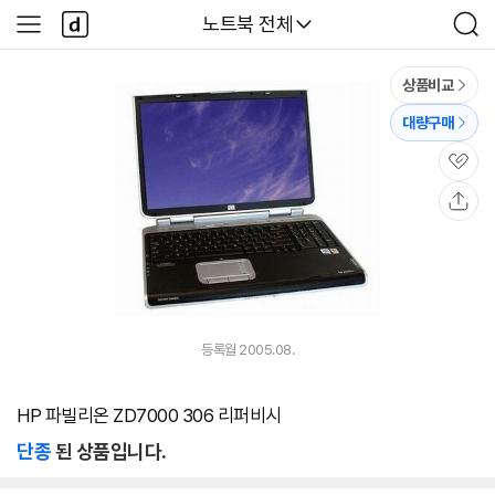
본문 바로가기
다
다나와
노트북 전체
사
검
나
이
색
와
드
메
메
상품비교
인
뉴
대량구매
관
심
공
유
등록월 2005.08.
HP 파빌리온 ZD7000 306 리퍼비시
단종
된 상품입니다.