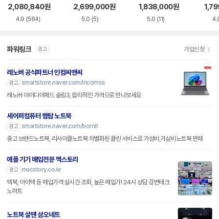
S5WK
+
A
2,080,840
원
2,699,000
원
1,838,000
원
1,7
4.9
(584)
5.0
(5)
5.0
(11)
4.
파워링크
가입신청
광고
레노버 공식파트너 인컴씨앤씨
smartstore.naver.com/incomss
광고
레노버 아이디어패드 슬림3, 합리적인 가격으로 만나보세요
세이퍼컴퓨터 랩탑 노트북
smartstore.naver.com/bornit
광고
중고 브랜드노트북, 리사이클노트북 차별화된 클린 서비스로 가성비,가심비노트북 판매
애플 기기 매입전문 맥스토리
macstory.co.kr
광고
맥북, 아이맥 등 매입가격 실시간 조회, 높은 매입가! 24시 상담 강변테크
노마트
노트북 살땐 삼오네트