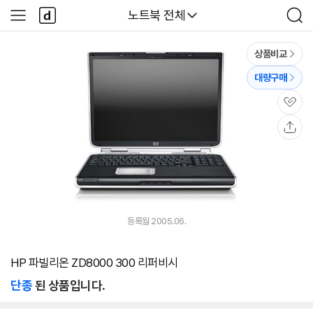
본문 바로가기
다
다나와
노트북 전체
사
검
나
이
색
와
드
메
메
상품비교
인
뉴
대량구매
관
심
공
유
등록월 2005.06.
HP 파빌리온 ZD8000 300 리퍼비시
단종
된 상품입니다.