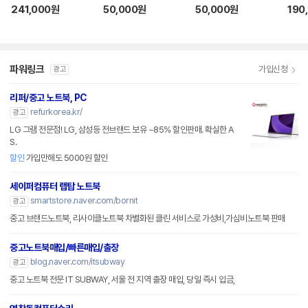
LT2406001788
부품용 LT2212002
부품용 LT220601
LT2
241,000
원
50,000
원
50,000
원
190
839
0750
파워링크
가입신청
광고
리퍼/중고 노트북, PC
refurkorea.kr/
광고
LG 그램 전문점! LG, 삼성등 전브랜드 보유 ~85% 할인판매. 확실한 A
S.
할인
가입만해도 5000원 할인
세이퍼컴퓨터 랩탑 노트북
smartstore.naver.com/bornit
광고
중고 브랜드노트북, 리사이클노트북 차별화된 클린 서비스로 가성비,가심비노트북 판매
중고노트북매입/빠른매입/출장
blog.naver.com/itsubway
광고
중고 노트북 전문 IT SUBWAY, 서울 전 지역 출장 매입, 당일 즉시 입금,