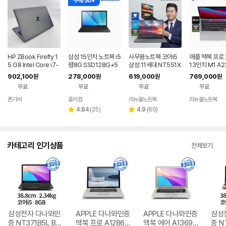
구매 50+
HP ZBook Firefly 1
삼성 15인치 노트북 i5
사무용노트북 코어i5
애플 맥북 프로 
5 G8 Intel Core i7-
램8G SSD128G+5
삼성 11세대 NT551X
13인치 M1 A2
1165G7 1024GB R
00G 사무용 인강용
DA 인강용 윈도우11
GB 256GB S
902,100
278,000
619,000
769,000
원
원
원
원
AM 32GB 15인치 S
업무용 리퍼 노트북
페이스그레이
무료
무료
무료
무료
등급 중고노트북 000
031
폰가비
홍키컴
리뉴올노트북
리뉴올노트북
리
리
4.84
(
25
)
4.9
(
60
)
별
별
뷰
뷰
점
점
수
수
카테고리 인기상품
전체보기
삼성전자 다나와인
APPLE 다나와인증
APPLE 다나와인증
삼성
증 NT371B5L B급
맥북 프로 A1286
맥북 에어 A1369
증 N