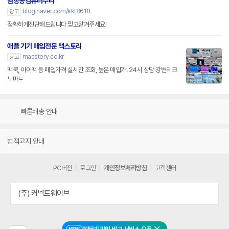
염창동컴퓨터수리
blog.naver.com/kkt8618
광고
정확하게진단해드립니다 믿고맡겨주세요!
애플 기기 매입전문 맥스토리
macstory.co.kr
광고
맥북, 아이맥 등 매입가격 실시간 조회, 높은 매입가! 24시 상담 강변테크
노마트
빠른배송 안내
법적고지 안내
PC버전
로그인
개인정보처리방침
고객센터
(주) 커넥트웨이브
NEW