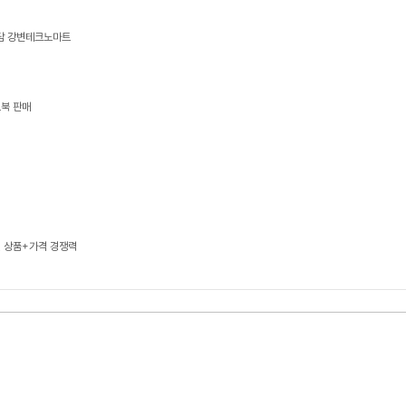
상담 강변테크노마트
트북 판매
, 상품+가격 경쟁력