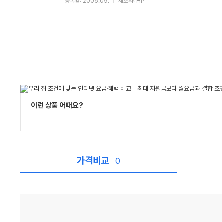
등록월: 2005.09.
제조사: HP
이런 상품 어때요?
가격비교
0
가
격
비
교