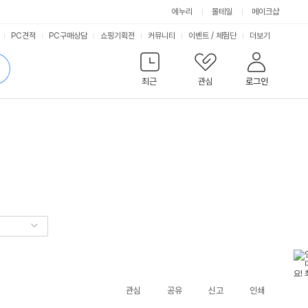
에누리
몰테일
메이크샵
서
PC견적
PC구매상담
쇼핑기획전
커뮤니티
이벤트
/
체험단
더보기
비
검
색
최근
관심
로그인
스
관심
공유
신고
인쇄