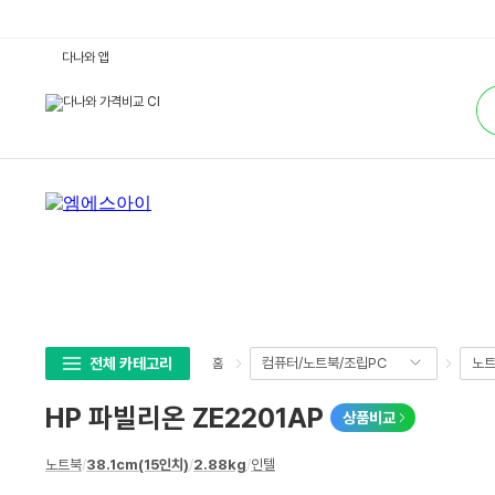
H
다나와 앱
P
파
통
빌
합
리
검
온
색
Z
E
2
2
0
1
A
P
:
다
나
와
가
격
비
전체 카테고리
컴퓨터/노트북/조립PC
노
홈
교
HP 파빌리온 ZE2201AP
상품비교
상
노트북
/
38.1cm(15인치)
/
2.88kg
/
인텔
세
스