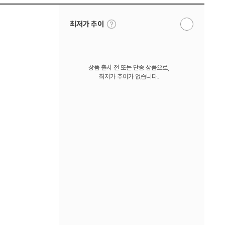
툴
최저가 추이
알
팁
림
보
받
기
기
상품 출시 전 또는 단종 상품으로,
최저가 추이가 없습니다.