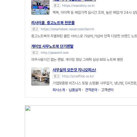
광고
https://macstory.co.kr
맥북, 아이맥 등 매입가격 실시간 조회, 높은 매입가! 24시 
리사이클, 중고노트북 전문몰
광고
https://smartstore.naver.com/bornit
중고노트북의 차별화된 클린 서비스로 가성비,가심비 만족 다양한 브랜드 노
게이밍 사무노트북 단기렌탈
광고
http://pooomrt.com
의무사용기간 없는 렌탈. 게이밍 영상 그래픽 삼성 MSI 노트북 병원
사무실의 모든것 지니오피스!
광고
http://jinioffice.co.kr/
기업맞춤형 비즈니스 토탈 쇼핑몰! 사무집기, 냉난방, OA전문
회사소개
납품실적
견적문의
고객센터