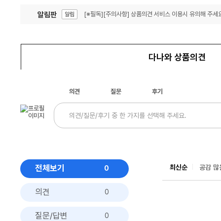
알림판
[※필독][주의사항] 상품의견 서비스 이용시 유의해 주세요
알림
잦은 오류, PC속도 잡자! PC안정화 위해 이건 꼭!
알림
다나와 상품의견
의견
질문
후기
전체보기
최신순
공감 많
0
의견
0
질문/답변
0