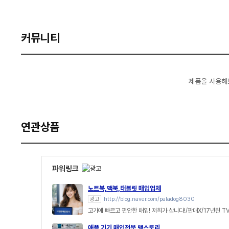
커뮤니티
제품을 사용해
연관상품
파워링크
노트북,맥북,태블릿 매입업체
광고
http://blog.naver.com/paladog8030
고가에 빠르고 편안한 매입! 저희가 삽니다!/판매X/17년된 T
애플 기기 매입전문 맥스토리