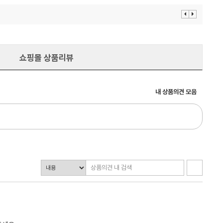
이
다
전
음
보
보
기
기
쇼핑몰 상품리뷰
내 상품의견 모음