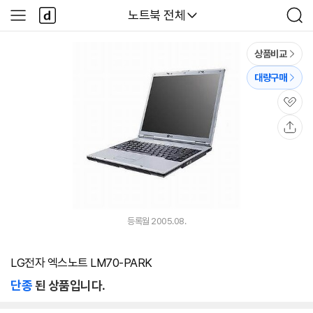
본문 바로가기
다
다나와
노트북 전체
사
검
나
이
색
와
드
메
메
상품비교
인
뉴
대량구매
관
심
공
유
등록월 2005.08.
LG전자 엑스노트 LM70-PARK
단종
된 상품입니다.