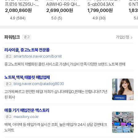
프로16 16Z95U-G
A8WHG-R9 QHD
5-gb0043AX
6 N
S5WK
+
A
2,080,860
원
2,699,000
원
1,799,000
원
1,8
4.9
(584)
5.0
(5)
4.9
(30)
5.
파워링크
가입신청
광고
리사이클, 중고노트북 전문몰
smartstore.naver.com/bornit
광고
중고노트북의 차별화된 클린 서비스로 가성비,가심비 만족 다양한 브랜드 노트북 판매
노트북,맥북,태블릿 매입업체
blog.naver.com/paladog8030
광고
고가에 빠르고 편안한 매입! 저희가 삽니다!매입O,판매는 안합니다!/17년
된 회사
애플 기기 매입전문 맥스토리
macstory.co.kr
광고
맥북, 아이맥 등 매입가격 실시간 조회, 높은 매입가! 24시 상담 강변테크
노마트