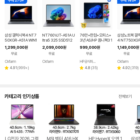
구매 270+
구매 140+
삼성 갤럭시북4 NT7
NT760VJT-A51A U
76만+한컴+오피스+
삼성노트북 갤
50XGR-A51A WIN1
ltra5 325 SSD512
3년 AS/HP 옴니북3 1
4 NT750XGR 
1 FPP(버젼UP설치)
G WIN11 FPP(버젼U
6인치 사무용 대학생
3세대 16G 25
1,299,000
2,099,000
999,000
1,149,000
원
원
원
원
업무용 학생용 사무용
P설치) 삼성전자 갤럭
저렴한 대학생 노트북
무용 업무용 학
무료
무료
무료
무료
노트북 문스톤그레이
시북6 2026년 신제
성비 노트북
품 노트북 그레이색
Ckfarm
Ckfarm
HP공식파트너 이텍컴퓨터
Ckfarm
네이버
네이버
네이버
네이
페이
페이
페이
페이
리
리
리
4.91
(
999+
)
4.8
(
35
)
4.92
(
319
)
별
별
별
뷰
뷰
뷰
점
점
점
수
수
수
카테고리 인기상품
전체보기
LG전자 2026 그램
MSI 벡터 A16 HX
HP HyperX 오멘 1
삼성