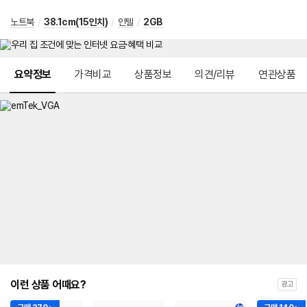
노트북
/
38.1cm(15인치)
/
인텔
/
2GB
메뉴 네비게이션
요약정보
가격비교
상품정보
의견/리뷰
연관상품
이런 상품 어때요?
광고