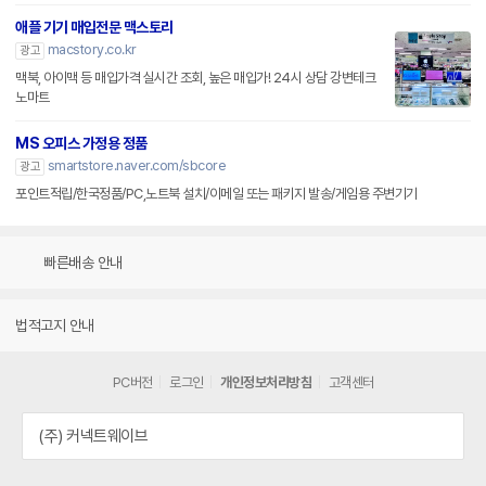
애플 기기 매입전문 맥스토리
macstory.co.kr
광고
맥북, 아이맥 등 매입가격 실시간 조회, 높은 매입가! 24시 상담 강변테크
노마트
MS 오피스 가정용 정품
smartstore.naver.com/sbcore
광고
포인트적립/한국정품/PC,노트북 설치/이메일 또는 패키지 발송/게임용 주변기기
빠른배송 안내
법적고지 안내
PC버전
로그인
개인정보처리방침
고객센터
(주) 커넥트웨이브