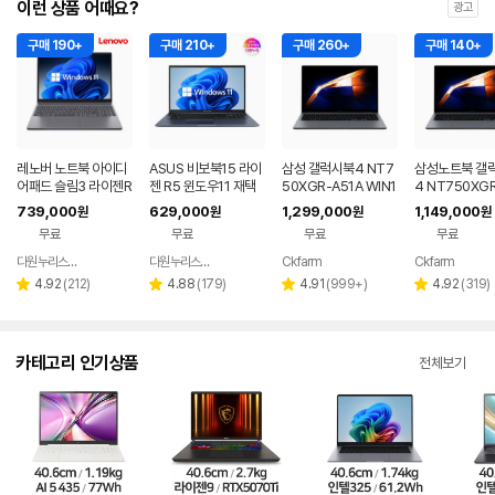
이런 상품 어때요?
광고
구매 190+
구매 210+
구매 260+
구매 140+
레노버 노트북 아이디
ASUS 비보북15 라이
삼성 갤럭시북4 NT7
삼성노트북 갤
어패드 슬림3 라이젠R
젠 R5 윈도우11 재택
50XGR-A51A WIN1
4 NT750XGR 
5 8GB 256GB 윈도
근무 싼 노트북
1 FPP(버젼UP설치)
3세대 16G 25
739,000
629,000
1,299,000
1,149,000
원
원
원
원
우11
업무용 학생용 사무용
무용 업무용 학
무료
무료
무료
무료
노트북 문스톤그레이
성비 노트북
다원누리스토어
다원누리스토어
Ckfarm
Ckfarm
네이버
네이버
네이버
네이
페이
페이
페이
페이
리
리
리
리
4.92
(
212
)
4.88
(
179
)
4.91
(
999+
)
4.92
(
319
)
별
별
별
별
뷰
뷰
뷰
뷰
점
점
점
점
수
수
수
수
카테고리 인기상품
전체보기