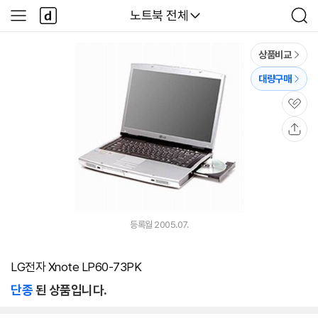
본문 바로가기
다
다나와
노트북 전체
사
검
나
이
색
와
드
메
메
상품비교
인
뉴
대량구매
관
심
공
유
등록월 2005.07.
LG전자 Xnote LP60-73PK
단종
된 상품입니다.