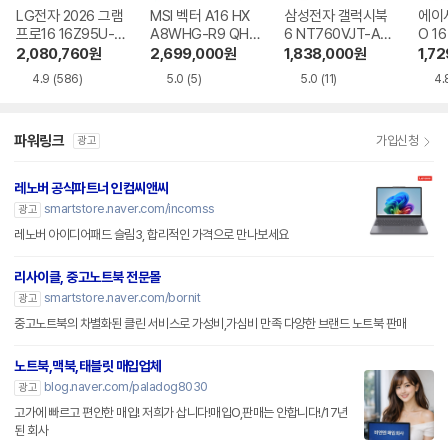
LG전자 2026 그램
MSI 벡터 A16 HX
삼성전자 갤럭시북
에이
프로16 16Z95U-G
A8WHG-R9 QHD
6 NT760VJT-A51
O 16
S5WK
+
A
1-75
2,080,760
원
2,699,000
원
1,838,000
원
1,7
4.9
(586)
5.0
(5)
5.0
(11)
4.
파워링크
가입신청
광고
레노버 공식파트너 인컴씨앤씨
smartstore.naver.com/incomss
광고
레노버 아이디어패드 슬림3, 합리적인 가격으로 만나보세요
리사이클, 중고노트북 전문몰
smartstore.naver.com/bornit
광고
중고노트북의 차별화된 클린 서비스로 가성비,가심비 만족 다양한 브랜드 노트북 판매
노트북,맥북,태블릿 매입업체
blog.naver.com/paladog8030
광고
고가에 빠르고 편안한 매입! 저희가 삽니다!매입O,판매는 안합니다!/17년
된 회사