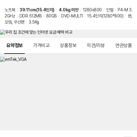
노트북
/
39.11cm(15.4인치)
/
4.0kg 미만
/
1280x800
/
인텔
/
P4-M 3.
2GHz
/
DDR 512MB
/
80GB
/
DVD-MULTI
/
15.4인치(1280*800)
/
랜,
모뎀, 무선랜
/
3.5Kg
메뉴 네비게이션
요약정보
가격비교
상품정보
의견/리뷰
연관상품