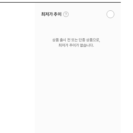
툴
최저가 추이
알
팁
림
보
받
기
기
상품 출시 전 또는 단종 상품으로,
최저가 추이가 없습니다.