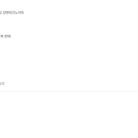
상담 강변테크노마트
트북 판매
기기