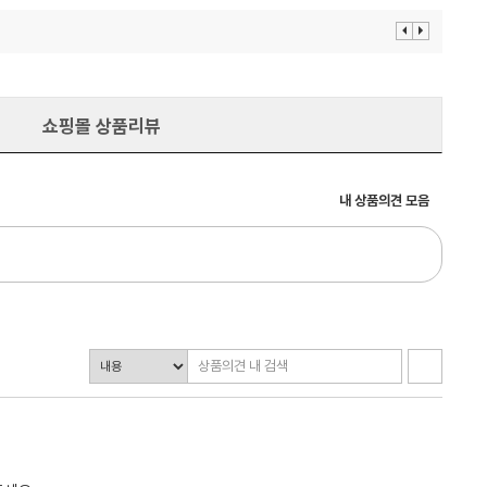
이
다
전
음
보
보
기
기
쇼핑몰 상품리뷰
내 상품의견 모음