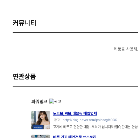
커뮤니티
제품을 사용해
연관상품
파워링크
노트북,맥북,태블릿 매입업체
광고
http://blog.naver.com/paladog8030
고가에 빠르고 편안한 매입! 저희가 삽니다!매입O,판매는 안합
애플 기기 매입전문 맥스토리