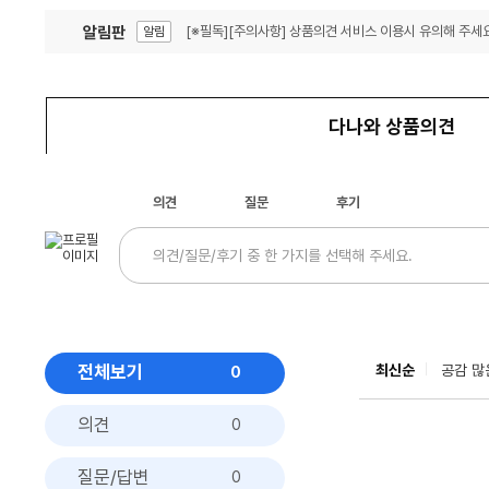
알림판
[※필독][주의사항] 상품의견 서비스 이용시 유의해 주세요
알림
잦은 오류, PC속도 잡자! PC안정화 위해 이건 꼭!
알림
다나와 상품의견
의견
질문
후기
전체보기
최신순
공감 많
0
의견
0
질문/답변
0