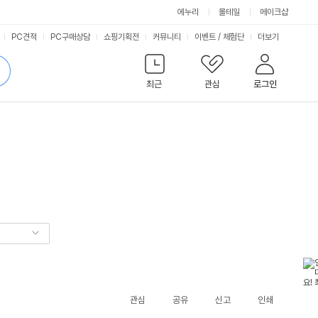
에누리
몰테일
메이크샵
서
PC견적
PC구매상담
쇼핑기획전
커뮤니티
이벤트
/
체험단
더보기
비
검
색
최근
관심
로그인
스
관심
공유
신고
인쇄