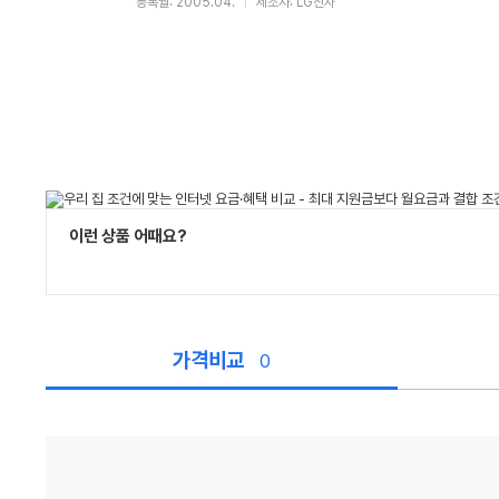
등록월: 2005.04.
제조사: LG전자
이런 상품 어때요?
가격비교
0
가
격
비
교