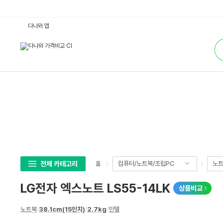
L
다나와 앱
G
전
통
자
합
엑
검
스
색
노
트
L
S
5
5
-
1
4
L
K
:
다
나
와
전체 카테고리
컴퓨터/노트북/조립PC
노
홈
가
격
비
LG전자 엑스노트 LS55-14LK
상품비교
교
상
노트북
/
38.1cm(15인치)
/
2.7kg
/
인텔
세
스