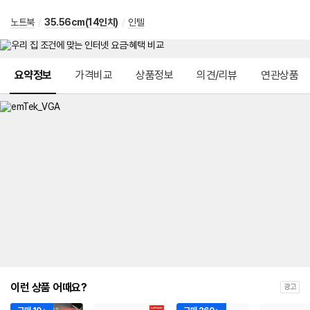
노트북
/
35.56cm(14인치)
/
인텔
메뉴 네비게이션
요약정보
가격비교
상품정보
의견/리뷰
연관상품
이런 상품 어때요?
광고