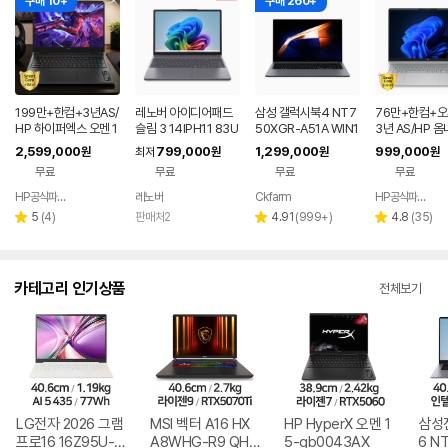
구매 10+
구매 260+
199만+한컴+3년AS/
레노버 아이디어패드
삼성 갤럭시북4 NT7
76만+한컴+
HP 하이퍼엑스 오멘 1
슬림 3 14IPH11 83U
50XGR-A51A WIN1
3년 AS/HP 옴
6 AI7 450 RTX506
Q005LKR 8GB
1 FPP(버젼UP설치)
6인치 사무용 
2,599,000
799,000
1,299,000
999,000
원
최저
원
원
원
0 게이밍 노트북
업무용 학생용 사무용
저렴한 대학생 
무료
무료
무료
무료
노트북 문스톤그레이
HP공식파트너 이텍컴퓨터
레노버
Ckfarm
HP공식파트너 이텍컴퓨터
네이버
네이버
페이
페이
리
리
리
5
(
4
)
판매처2
4.91
(
999+
)
4.8
(
35
)
별
별
별
뷰
뷰
뷰
점
점
점
수
수
수
카테고리 인기상품
전체보기
LG전자 2026 그램
MSI 벡터 A16 HX
HP HyperX 오멘 1
삼성
프로16 16Z95U-G
A8WHG-R9 QHD
5-gb0043AX
6 N