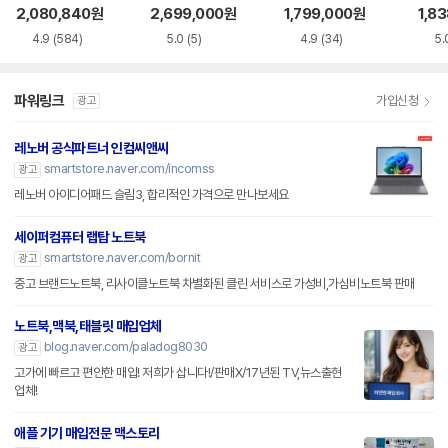
S5WK
+
A
2,080,840
원
2,699,000
원
1,799,000
원
1,8
4.9
(584)
5.0
(5)
4.9
(34)
5.
파워링크
가입신청
광고
레노버 공식파트너 인컴씨앤씨
smartstore.naver.com/incomss
광고
레노버 아이디어패드 슬림3, 합리적인 가격으로 만나보세요
세이퍼컴퓨터 랩탑 노트북
smartstore.naver.com/bornit
광고
중고 브랜드노트북, 리사이클노트북 차별화된 클린 서비스로 가성비,가심비노트북 판매
노트북,맥북,태블릿 매입업체
blog.naver.com/paladog8030
광고
고가에 빠르고 편안한 매입! 저희가 삽니다!/판매X/17년된 TV,뉴스출현
업체!
애플 기기 매입전문 맥스토리