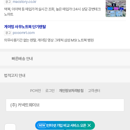
macstory.co.kr
광고
맥북, 아이맥 등 매입가격 실시간 조회, 높은 매입가! 24시 상담 강변테크
노마트
게이밍 사무노트북 단기렌탈
pooomrt.com
광고
의무사용기간 없는 렌탈. 게이밍 영상 그래픽 삼성 MSI 노트북 병원
빠른배송 안내
법적고지 안내
PC버전
로그인
개인정보처리방침
고객센터
(주) 커넥트웨이브
인터넷 가입 비교 서비스 오픈
NEW
닫기