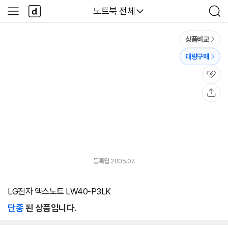
본문 바로가기
다
다나와
노트북 전체
사
검
나
이
색
와
드
메
메
상품비교
인
뉴
대량구매
관
심
공
유
등록월 2005.07.
LG전자 엑스노트 LW40-P3LK
단종
된 상품입니다.