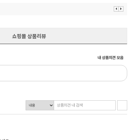
이
다
전
음
보
보
기
기
쇼핑몰 상품리뷰
내 상품의견 모음