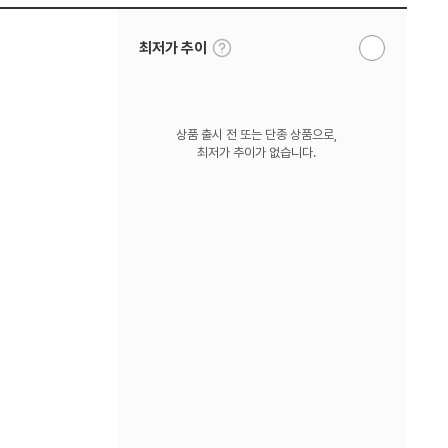
툴
최저가 추이
알
팁
림
보
받
기
기
상품 출시 전 또는 단종 상품으로,
최저가 추이가 없습니다.