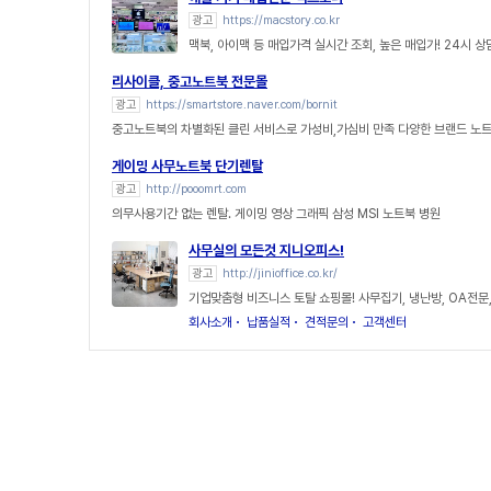
광고
https://macstory.co.kr
맥북, 아이맥 등 매입가격 실시간 조회, 높은 매입가! 24시 
리사이클, 중고노트북 전문몰
광고
https://smartstore.naver.com/bornit
중고노트북의 차별화된 클린 서비스로 가성비,가심비 만족 다양한 브랜드 노
게이밍 사무노트북 단기렌탈
광고
http://pooomrt.com
의무사용기간 없는 렌탈. 게이밍 영상 그래픽 삼성 MSI 노트북 병원
사무실의 모든것 지니오피스!
광고
http://jinioffice.co.kr/
기업맞춤형 비즈니스 토탈 쇼핑몰! 사무집기, 냉난방, OA전문
회사소개
납품실적
견적문의
고객센터