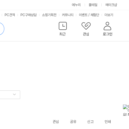
에누리
몰테일
메이크샵
서
PC견적
PC구매상담
쇼핑기획전
커뮤니티
이벤트
/
체험단
더보기
비
검
색
최근
관심
로그인
스
관심
공유
신고
인쇄