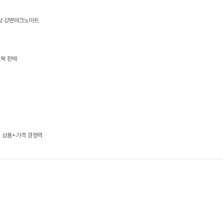
상담 강변테크노마트
트북 판매
, 상품+가격 경쟁력