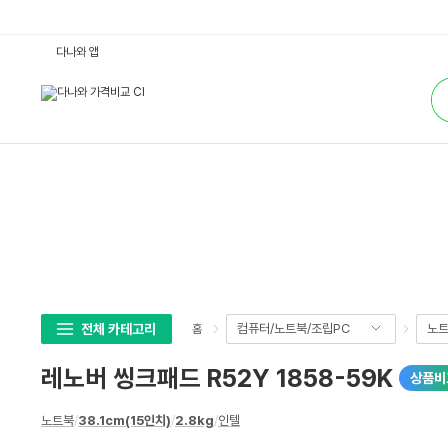
레
다나와 앱
노
버
통
씽
합
크
검
패
색
드
R
5
2
Y
1
8
5
8
-
5
9
K
:
다
전체 카테고리
컴퓨터/노트북/조립PC
노
홈
나
와
가
레노버 씽크패드 R52Y 1858-59K
상품비
격
비
교
상
노트북
/
38.1cm(15인치)
/
2.8kg
/
인텔
세
스