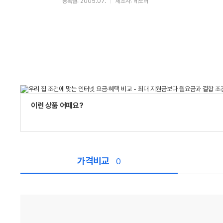
등록월: 2005.07.
제조사: 레노버
이런 상품 어때요?
가격비교
0
가
격
비
교