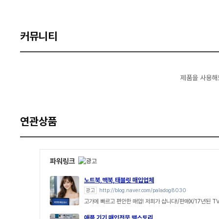
커뮤니티
제품을 사용해
연관상품
파워링크
노트북,맥북,태블릿 매입업체
광고
http://blog.naver.com/paladog8030
고가에 빠르고 편안한 매입! 저희가 삽니다!/판매X/17년된 T
애플 기기 매입전문 맥스토리