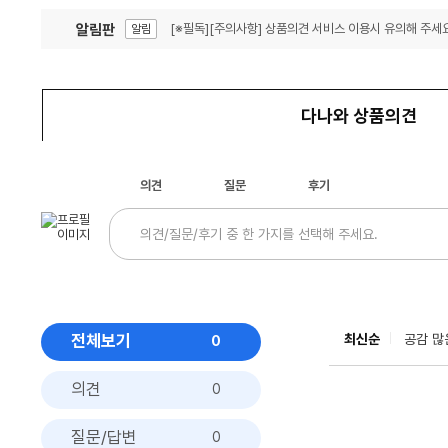
알림판
[※필독][주의사항] 상품의견 서비스 이용시 유의해 주세요
알림
잦은 오류, PC속도 잡자! PC안정화 위해 이건 꼭!
알림
다나와 상품의견
의견
질문
후기
전체보기
최신순
공감 많
0
의견
0
질문/답변
0