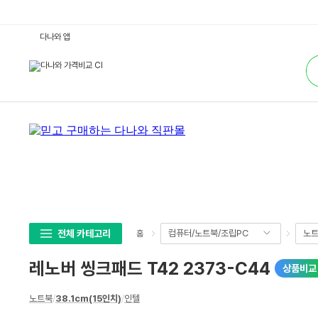
레
다나와 앱
노
버
통
씽
합
크
검
패
색
드
T
4
2
2
3
7
3
-
C
4
4
:
다
나
전체 카테고리
컴퓨터/노트북/조립PC
노
홈
와
가
격
레노버 씽크패드 T42 2373-C44
상품비교
비
교
상
노트북
/
38.1cm(15인치)
/
인텔
세
스