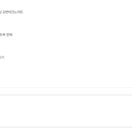
상담 강변테크노마트
트북 판매
기기