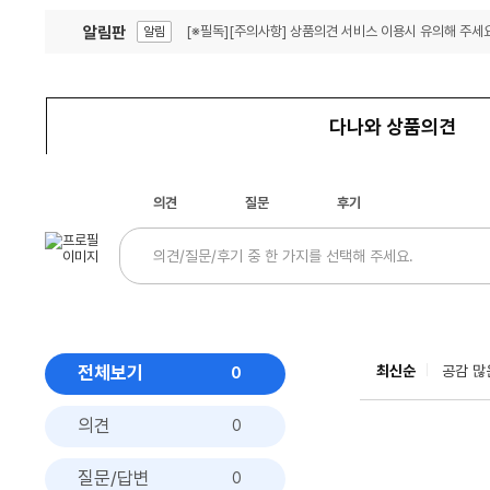
알림판
[※필독][주의사항] 상품의견 서비스 이용시 유의해 주세요
알림
잦은 오류, PC속도 잡자! PC안정화 위해 이건 꼭!
알림
다나와 상품의견
의견
질문
후기
전체보기
최신순
공감 많
0
의견
0
질문/답변
0