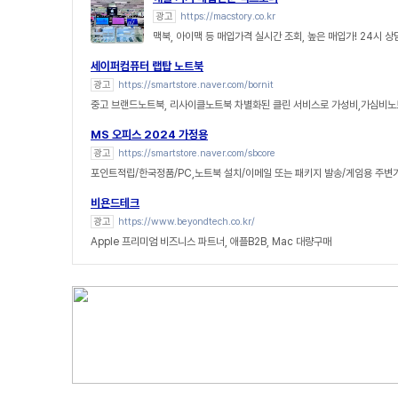
광고
https://macstory.co.kr
맥북, 아이맥 등 매입가격 실시간 조회, 높은 매입가! 24시 
세이퍼컴퓨터 랩탑 노트북
광고
https://smartstore.naver.com/bornit
중고 브랜드노트북, 리사이클노트북 차별화된 클린 서비스로 가성비,가심비노
MS 오피스 2024 가정용
광고
https://smartstore.naver.com/sbcore
포인트적립/한국정품/PC,노트북 설치/이메일 또는 패키지 발송/게임용 주변
비욘드테크
광고
https://www.beyondtech.co.kr/
Apple 프리미엄 비즈니스 파트너, 애플B2B, Mac 대량구매