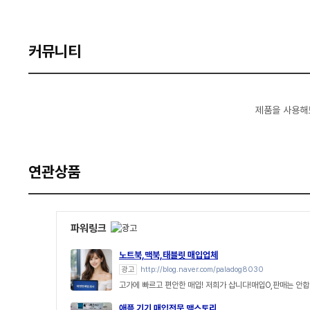
커뮤니티
제품을 사용해
연관상품
파워링크
노트북,맥북,태블릿 매입업체
광고
http://blog.naver.com/paladog8030
고가에 빠르고 편안한 매입! 저희가 삽니다!매입O,판매는 안합
애플 기기 매입전문 맥스토리