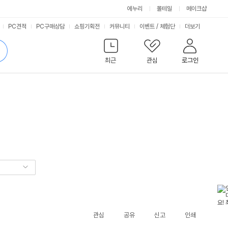
에누리
몰테일
메이크샵
서
PC견적
PC구매상담
쇼핑기획전
커뮤니티
이벤트
/
체험단
더보기
비
검
색
최근
관심
로그인
스
관심
공유
신고
인쇄