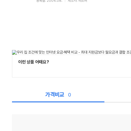
등록월: 2004.08.
제조사: 레노버
이런 상품 어때요?
가격비교
0
가
격
비
교