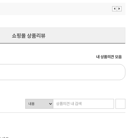
이
다
전
음
보
보
기
기
쇼핑몰 상품리뷰
내 상품의견 모음