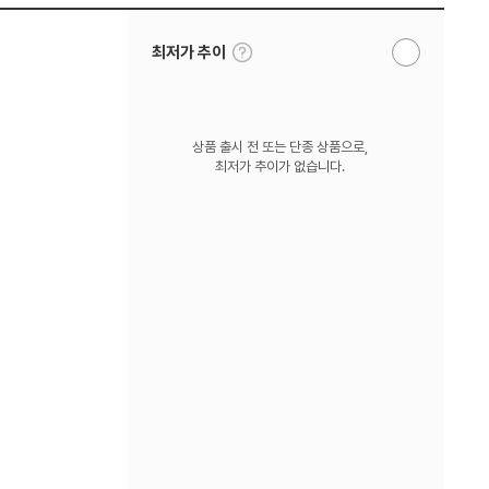
툴
최저가 추이
알
팁
림
보
받
기
기
상품 출시 전 또는 단종 상품으로,
최저가 추이가 없습니다.