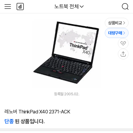
본문 바로가기
다
다나와
노트북 전체
사
검
나
이
색
와
드
메
메
상품비교
인
뉴
대량구매
관
심
공
유
등록월 2005.02.
레노버 ThinkPad X40 2371-ACK
단종
된 상품입니다.