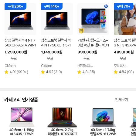
구매 260+
구매 140+
구매 70+
삼성 갤럭시북4 NT7
삼성노트북 갤럭시북
76만+한컴+오피스+
삼성 노트북 갤
50XGR-A51A WIN1
4 NT750XGR i5-1
3년 AS/HP 옴니북3 1
3 NT345XP
1 FPP(버젼UP설치)
3세대 16G 256G 사
6인치 사무용 대학생
우11탑재 K14A
1,299,000
1,149,000
999,000
489,000
원
원
원
원
업무용 학생용 사무용
무용 업무용 학생용 가
저렴한 대학생 노트북
TE SSD128G
무료
무료
무료
무료
노트북 문스톤그레이
성비 노트북
Ckfarm
Ckfarm
HP공식파트너 이텍컴퓨터
주식회사 에프엔에스립합
네이버
네이버
네이버
페이
페이
페이
리
리
리
리
4.91
(
999+
)
4.92
(
319
)
4.8
(
35
)
4.84
(
98
)
별
별
별
별
뷰
뷰
뷰
뷰
점
점
점
점
수
수
수
수
카테고리 인기상품
전체보기