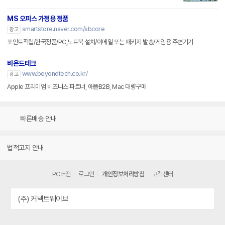
MS 오피스 가정용 정품
smartstore.naver.com/sbcore
광고
포인트적립/한국정품/PC,노트북 설치/이메일 또는 패키지 발송/게임용 주변기기
비욘드테크
www.beyondtech.co.kr/
광고
Apple 프리미엄 비즈니스 파트너, 애플B2B, Mac 대량구매
빠른배송 안내
법적고지 안내
PC버전
로그인
개인정보처리방침
고객센터
(주) 커넥트웨이브