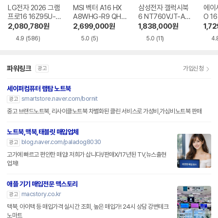
LG전자 2026 그램
MSI 벡터 A16 HX
삼성전자 갤럭시북
에이
프로16 16Z95U-G
A8WHG-R9 QHD
6 NT760VJT-A51
O 16
S5WK
+
A
1-75
2,080,780
원
2,699,000
원
1,838,000
원
1,7
4.9
(586)
5.0
(5)
5.0
(11)
4.
파워링크
가입신청
광고
세이퍼컴퓨터 랩탑 노트북
smartstore.naver.com/bornit
광고
중고 브랜드노트북, 리사이클노트북 차별화된 클린 서비스로 가성비,가심비노트북 판매
노트북,맥북,태블릿 매입업체
blog.naver.com/paladog8030
광고
고가에 빠르고 편안한 매입! 저희가 삽니다!/판매X/17년된 TV,뉴스출현
업체!
애플 기기 매입전문 맥스토리
macstory.co.kr
광고
맥북, 아이맥 등 매입가격 실시간 조회, 높은 매입가! 24시 상담 강변테크
노마트