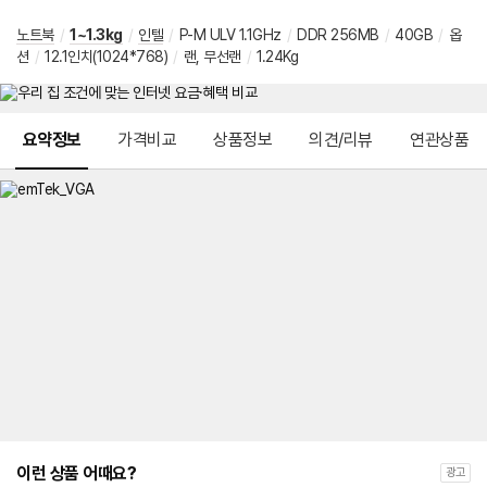
노트북
/
1~1.3kg
/
인텔
/
P-M ULV 1.1GHz
/
DDR 256MB
/
40GB
/
옵
션
/
12.1인치(1024*768)
/
랜, 무선랜
/
1.24Kg
메뉴 네비게이션
요약정보
가격비교
상품정보
의견/리뷰
연관상품
이런 상품 어때요?
광고