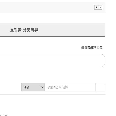
이
다
전
음
보
보
기
기
쇼핑몰 상품리뷰
내 상품의견 모음