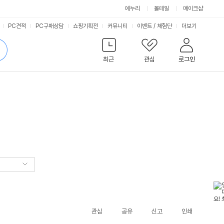
에누리
몰테일
메이크샵
서
PC견적
PC구매상담
쇼핑기획전
커뮤니티
이벤트
/
체험단
더보기
비
검
색
최근
관심
로그인
스
관심
공유
신고
인쇄