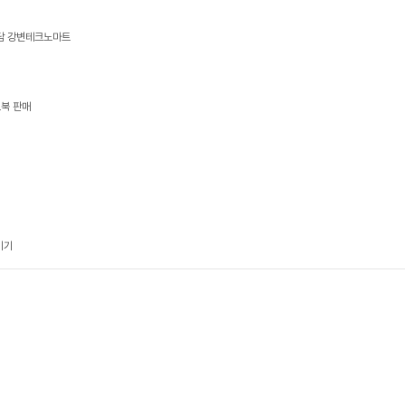
상담 강변테크노마트
트북 판매
기기