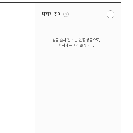
툴
최저가 추이
알
팁
림
보
받
기
기
상품 출시 전 또는 단종 상품으로,
최저가 추이가 없습니다.