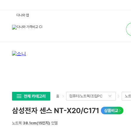
삼
다나와 앱
성
전
통
자
합
센
검
스
색
N
T
-
X
2
0/
C
1
7
1
:
다
나
와
가
전체 카테고리
컴퓨터/노트북/조립PC
노
홈
격
비
교
삼성전자 센스 NT-X20/C171
상품비교
상
노트북
/
38.1cm(15인치)
/
인텔
세
스