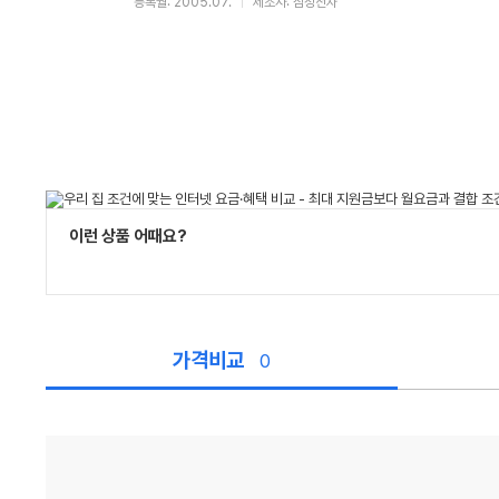
등록월: 2005.07.
제조사: 삼성전자
이런 상품 어때요?
가격비교
0
가
격
비
교