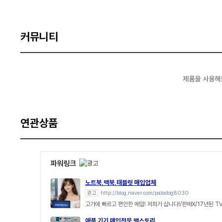
커뮤니티
제품을 사용해
연관상품
파워링크
노트북,맥북,태블릿 매입업체
광고
http://blog.naver.com/paladog8030
고가에 빠르고 편안한 매입! 저희가 삽니다!/판매X/17년된 T
애플 기기 매입전문 맥스토리