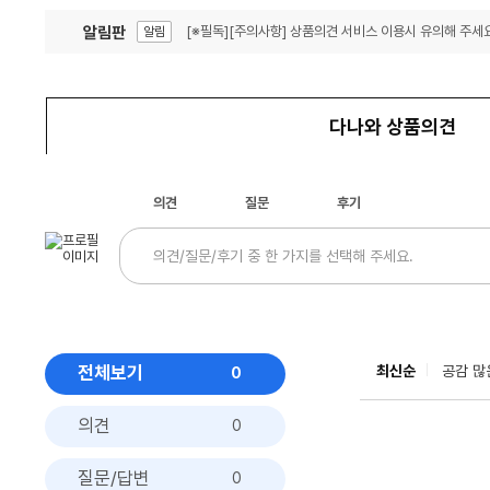
알림판
[※필독][주의사항] 상품의견 서비스 이용시 유의해 주세요
알림
잦은 오류, PC속도 잡자! PC안정화 위해 이건 꼭!
알림
다나와 상품의견
의견
질문
후기
전체보기
최신순
공감 많
0
의견
0
질문/답변
0