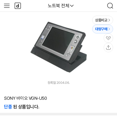
본문 바로가기
다
다나와
노트북 전체
사
검
나
이
색
와
드
메
메
상품비교
인
뉴
대량구매
관
심
공
유
등록월 2004.06.
SONY 바이오 VGN-U50
단종
된 상품입니다.