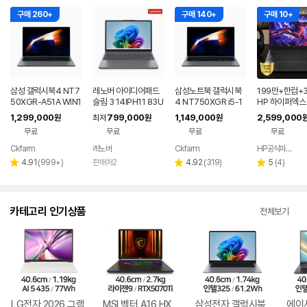
구매 260+
구매 140+
구매 10+
삼성 갤럭시북4 NT7
레노버 아이디어패드
삼성노트북 갤럭시북
199만+한컴+3
50XGR-A51A WIN1
슬림 3 14IPH11 83U
4 NT750XGR i5-1
HP 하이퍼엑스 
1 FPP(버젼UP설치)
Q005LKR 8GB
3세대 16G 256G 사
6 AI7 450 R
1,299,000
799,000
1,149,000
2,599,000
원
최저
원
원
업무용 학생용 사무용
무용 업무용 학생용 가
0 게이밍 노트
무료
무료
무료
무료
노트북 문스톤그레이
성비 노트북
Ckfarm
레노버
Ckfarm
HP공식파트너 이텍컴퓨터
네이버
네이버
페이
페이
리
리
리
4.91
(
999+
)
판매처2
4.92
(
319
)
5
(
4
)
별
별
별
뷰
뷰
뷰
점
점
점
수
수
수
카테고리 인기상품
전체보기
LG전자 2026 그램
MSI 벡터 A16 HX
삼성전자 갤럭시북
에이