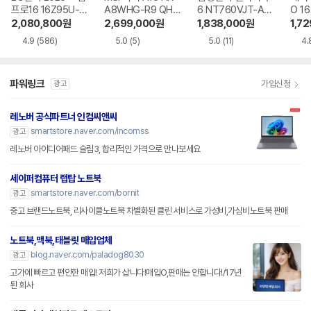
프로16 16Z95U-G
A8WHG-R9 QHD
6 NT760VJT-A51
O 16
S5WK
+
A
1-75
2,080,800
원
2,699,000
원
1,838,000
원
1,7
4.9
(586)
5.0
(5)
5.0
(11)
4.
파워링크
가입신청
광고
레노버 공식파트너 인컴씨앤씨
smartstore.naver.com/incomss
광고
레노버 아이디어패드 슬림3, 합리적인 가격으로 만나보세요
세이퍼컴퓨터 랩탑 노트북
smartstore.naver.com/bornit
광고
중고 브랜드노트북, 리사이클노트북 차별화된 클린 서비스로 가성비,가심비노트북 판매
노트북,맥북,태블릿 매입업체
blog.naver.com/paladog8030
광고
고가에 빠르고 편안한 매입! 저희가 삽니다!매입O,판매는 안합니다!/17년
된 회사