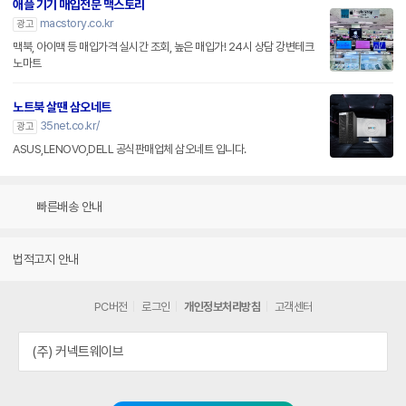
애플 기기 매입전문 맥스토리
macstory.co.kr
광고
맥북, 아이맥 등 매입가격 실시간 조회, 높은 매입가! 24시 상담 강변테크
노마트
노트북 살땐 삼오네트
35net.co.kr/
광고
ASUS,LENOVO,DELL 공식판매업체 삼오네트 입니다.
빠른배송 안내
법적고지 안내
PC버전
로그인
개인정보처리방침
고객센터
(주) 커넥트웨이브