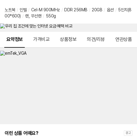
노트북
/
인텔
/
Cel-M 900MHz
/
DDR 256MB
/
20GB
/
옵션
/
5인치(8
00*600)
/
랜, 무선랜
/
550g
메뉴 네비게이션
요약정보
가격비교
상품정보
의견/리뷰
연관상품
이런 상품 어때요?
광고