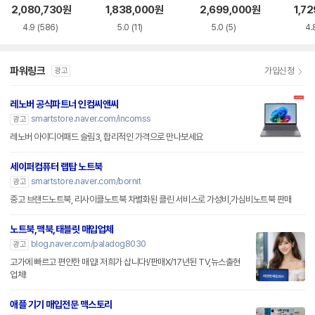
S5WK
A
+
1-75
2,080,730
원
1,838,000
원
2,699,000
원
1,7
4.9
(586)
5.0
(11)
5.0
(5)
4.
파워링크
가입신청
광고
레노버 공식파트너 인컴씨앤씨
smartstore.naver.com/incomss
광고
레노버 아이디어패드 슬림3, 합리적인 가격으로 만나보세요
세이퍼컴퓨터 랩탑 노트북
smartstore.naver.com/bornit
광고
중고 브랜드노트북, 리사이클노트북 차별화된 클린 서비스로 가성비,가심비노트북 판매
노트북,맥북,태블릿 매입업체
blog.naver.com/paladog8030
광고
고가에 빠르고 편안한 매입! 저희가 삽니다!/판매X/17년된 TV,뉴스출현
업체!
애플 기기 매입전문 맥스토리