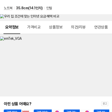
노트북
/
35.8cm(14.1인치)
/
인텔
메뉴 네비게이션
요약정보
가격비교
상품정보
의견/리뷰
연관상품
이런 상품 어때요?
광고