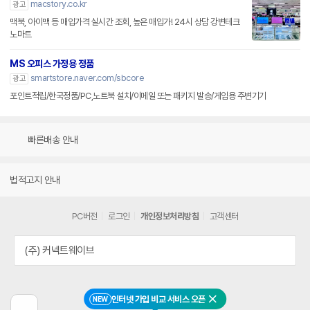
macstory.co.kr
광고
맥북, 아이맥 등 매입가격 실시간 조회, 높은 매입가! 24시 상담 강변테크
노마트
MS 오피스 가정용 정품
smartstore.naver.com/sbcore
광고
포인트적립/한국정품/PC,노트북 설치/이메일 또는 패키지 발송/게임용 주변기기
빠른배송 안내
법적고지 안내
PC버전
로그인
개인정보처리방침
고객센터
(주) 커넥트웨이브
인터넷 가입 비교 서비스 오픈
NEW
닫기