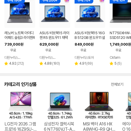
구매 190+
구매 200+
구매 70+
구매 10+
레노버 노트북 아이디
ASUS 비보북15 라이
ASUS 비보북15 16G
NT750XHW-
어패드 슬림3 라이젠R
젠 R5 윈도우11 재택
B 512GB 윈도우11설
SSD512G WI
5 8GB 256GB 윈도
근무 싼 노트북
치 업무용 싼 노트북
P(버젼UP설치)
739,000
629,000
849,000
1,749,000
원
원
원
원
우11
전자 갤럭시북5
무료
무료
무료
무료
북
다원누리스토어
다원누리스토어
다원누리스토어
Ckfarm
네이버
네이버
네이
페이
페이
페이
리
리
리
리
4.92
(
212
)
4.88
(
180
)
4.91
(
69
)
5
(
5
)
별
별
별
별
뷰
뷰
뷰
뷰
점
점
점
점
수
수
수
수
카테고리 인기상품
전체보기
LG전자 2026 그램
삼성전자 갤럭시북
MSI 벡터 A16 HX
에이
프로16 16Z95U-G
6 NT760VJT-A51
A8WHG-R9 QHD
O 16