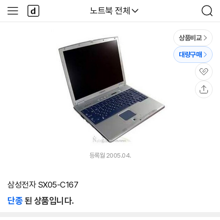
본문 바로가기
다
다나와
노트북 전체
사
검
나
이
색
와
드
메
메
상품비교
인
뉴
대량구매
관
심
공
유
등록월 2005.04.
삼성전자 SX05-C167
단종
된 상품입니다.