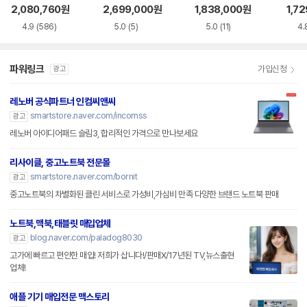
S5WK
+
A
1-75
2,080,760
원
2,699,000
원
1,838,000
원
1,7
4.9
(586)
5.0
(5)
5.0
(11)
4.
파워링크
가입신청
광고
레노버 공식파트너 인컴씨앤씨
smartstore.naver.com/incomss
광고
레노버 아이디어패드 슬림3, 합리적인 가격으로 만나보세요
리사이클, 중고노트북 전문몰
smartstore.naver.com/bornit
광고
중고노트북의 차별화된 클린 서비스로 가성비,가심비 만족 다양한 브랜드 노트북 판매
노트북,맥북,태블릿 매입업체
blog.naver.com/paladog8030
광고
고가에 빠르고 편안한 매입! 저희가 삽니다!/판매X/17년된 TV,뉴스출현
업체!
애플 기기 매입전문 맥스토리