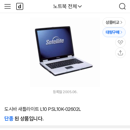
본문 바로가기
다
다나와
노트북 전체
사
검
나
이
색
와
드
메
메
상품비교
인
뉴
대량구매
관
심
공
유
등록월 2005.06.
도시바 새틀라이트 L10 PSL10K-02602L
단종
된 상품입니다.