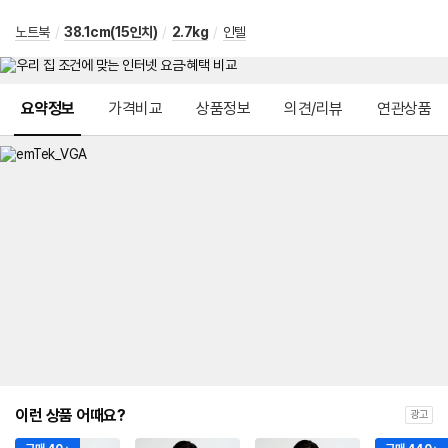
노트북
/
38.1cm(15인치)
/
2.7kg
/
인텔
메뉴 네비게이션
요약정보
가격비교
상품정보
의견/리뷰
연관상품
이런 상품 어때요?
광고