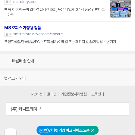
macstory.co.kr
광고
맥북, 아이맥 등 매입가격 실시간 조회, 높은 매입가! 24시 상담 강변테크
노마트
MS 오피스 가정용 정품
smartstore.naver.com/sbcore
광고
포인트적립/한국정품/PC,노트북 설치/이메일 또는 패키지 발송/게임용 주변기기
빠른배송 안내
법적고지 안내
PC버전
로그인
개인정보처리방침
고객센터
(주) 커넥트웨이브
인터넷 가입 비교 서비스 오픈
NEW
닫기