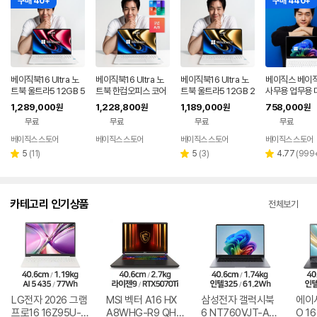
구매 40+
구매 440+
베이직북16 Ultra 노
베이직북16 Ultra 노
베이직북16 Ultra 노
베이직스 베이
트북 울트라5 12GB 5
트북 한컴오피스 코어
트북 울트라5 12GB 2
사무용 업무용 
12GB 윈도우11 사무
울트라5 사무용 업무
56GB 윈도우11 사무
인강용 가벼운 
1,289,000
1,228,800
1,189,000
758,000
원
원
원
원
용 업무용 게이밍
용 게이밍
용 업무용 게이밍
휴대용 저가 싼
무료
무료
무료
무료
베이직스 스토어
베이직스 스토어
베이직스 스토어
베이직스 스토어
리
리
리
5
(
11
)
5
(
3
)
4.77
(
999
별
별
별
뷰
뷰
뷰
점
점
점
수
수
수
카테고리 인기상품
전체보기
LG전자 2026 그램
MSI 벡터 A16 HX
삼성전자 갤럭시북
에이
프로16 16Z95U-G
A8WHG-R9 QHD
6 NT760VJT-A51
O 16