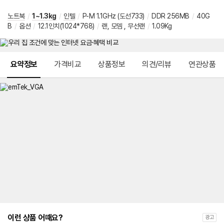
노트북
/
1~1.3kg
/
인텔
/
P-M 1.1GHz (도선733)
/
DDR 256MB
/
40G
B
/
옵션
/
12.1인치(1024*768)
/
랜, 모뎀 , 무선랜
/
1.09Kg
메뉴 네비게이션
요약정보
가격비교
상품정보
의견/리뷰
연관상품
이런 상품 어때요?
광고