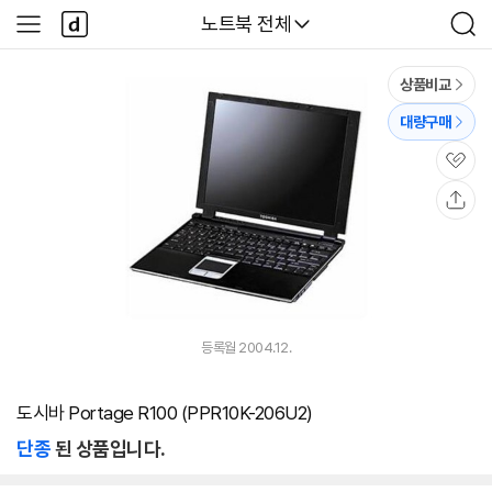
본문 바로가기
다
다나와
노트북 전체
사
검
나
이
색
와
드
메
메
상품비교
인
뉴
대량구매
관
심
공
유
등록월 2004.12.
도시바 Portage R100 (PPR10K-206U2)
단종
된 상품입니다.