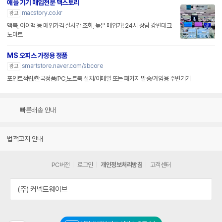
애플 기기 매입전문 맥스토리
macstory.co.kr
광고
맥북, 아이맥 등 매입가격 실시간 조회, 높은 매입가! 24시 상담 강변테크
노마트
MS 오피스 가정용 정품
smartstore.naver.com/sbcore
광고
포인트적립/한국정품/PC,노트북 설치/이메일 또는 패키지 발송/게임용 주변기기
빠른배송 안내
법적고지 안내
PC버전
로그인
개인정보처리방침
고객센터
(주) 커넥트웨이브