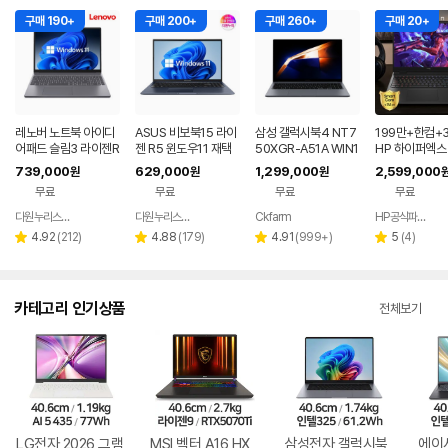
구매 190+
구매 200+
구매 260+
구매 20+
레노버 노트북 아이디
ASUS 비보북15 라이
삼성 갤럭시북4 NT7
199만+한컴+3
어패드 슬림3 라이젠R
젠 R5 윈도우11 재택
50XGR-A51A WIN1
HP 하이퍼엑스 
5 8GB 256GB 윈도
근무 싼 노트북
1 FPP(버젼UP설치)
6 AI7 450 R
739,000
629,000
1,299,000
2,599,000
원
원
원
우11
업무용 학생용 사무용
0 게이밍 노트
무료
무료
무료
무료
노트북 문스톤그레이
다원누리스토어
다원누리스토어
Ckfarm
HP공식파트너 이텍컴퓨터
네이버
네이버
네이버
페이
페이
페이
리
리
리
리
4.92
(
212
)
4.88
(
179
)
4.91
(
999+
)
5
(
4
)
별
별
별
별
뷰
뷰
뷰
뷰
점
점
점
점
수
수
수
수
카테고리 인기상품
전체보기
LG전자 2026 그램
MSI 벡터 A16 HX
삼성전자 갤럭시북
에이