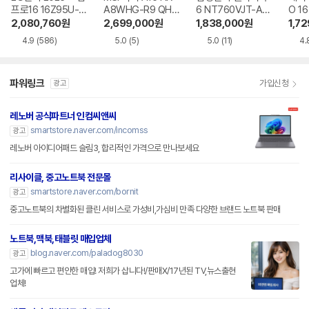
프로16 16Z95U-G
A8WHG-R9 QHD
6 NT760VJT-A51
O 16
S5WK
+
A
1-75
2,080,760
원
2,699,000
원
1,838,000
원
1,7
4.9
(586)
5.0
(5)
5.0
(11)
4.
파워링크
가입신청
광고
레노버 공식파트너 인컴씨앤씨
smartstore.naver.com/incomss
광고
레노버 아이디어패드 슬림3, 합리적인 가격으로 만나보세요
리사이클, 중고노트북 전문몰
smartstore.naver.com/bornit
광고
중고노트북의 차별화된 클린 서비스로 가성비,가심비 만족 다양한 브랜드 노트북 판매
노트북,맥북,태블릿 매입업체
blog.naver.com/paladog8030
광고
고가에 빠르고 편안한 매입! 저희가 삽니다!/판매X/17년된 TV,뉴스출현
업체!