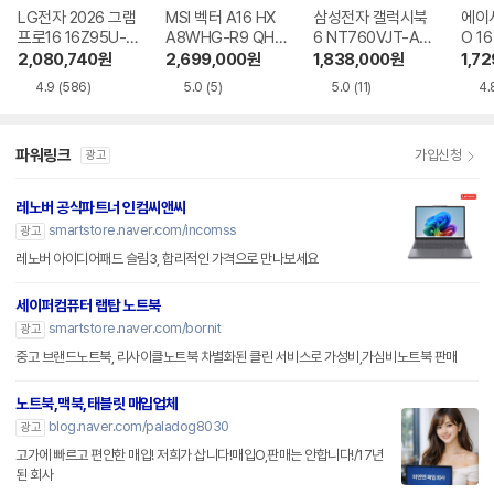
LG전자 2026 그램
MSI 벡터 A16 HX
삼성전자 갤럭시북
에이
프로16 16Z95U-G
A8WHG-R9 QHD
6 NT760VJT-A51
O 16
S5WK
+
A
1-75
2,080,740
원
2,699,000
원
1,838,000
원
1,7
4.9
(586)
5.0
(5)
5.0
(11)
4.
파워링크
가입신청
광고
레노버 공식파트너 인컴씨앤씨
smartstore.naver.com/incomss
광고
레노버 아이디어패드 슬림3, 합리적인 가격으로 만나보세요
세이퍼컴퓨터 랩탑 노트북
smartstore.naver.com/bornit
광고
중고 브랜드노트북, 리사이클노트북 차별화된 클린 서비스로 가성비,가심비노트북 판매
노트북,맥북,태블릿 매입업체
blog.naver.com/paladog8030
광고
고가에 빠르고 편안한 매입! 저희가 삽니다!매입O,판매는 안합니다!/17년
된 회사