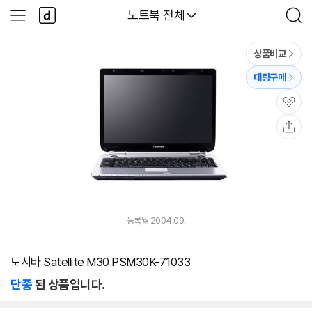
본문 바로가기
다
다나와
노트북 전체
사
검
나
이
색
와
드
메
메
상품비교
인
뉴
대량구매
관
심
공
유
등록월 2004.09.
도시바 Satellite M30 PSM30K-71033
단종
된 상품입니다.