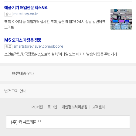
애플 기기 매입전문 맥스토리
macstory.co.kr
광고
맥북, 아이맥 등 매입가격 실시간 조회, 높은 매입가! 24시 상담 강변테크
노마트
MS 오피스 가정용 정품
smartstore.naver.com/sbcore
광고
포인트적립/한국정품/PC,노트북 설치/이메일 또는 패키지 발송/게임용 주변기기
빠른배송 안내
법적고지 안내
PC버전
로그인
개인정보처리방침
고객센터
(주) 커넥트웨이브