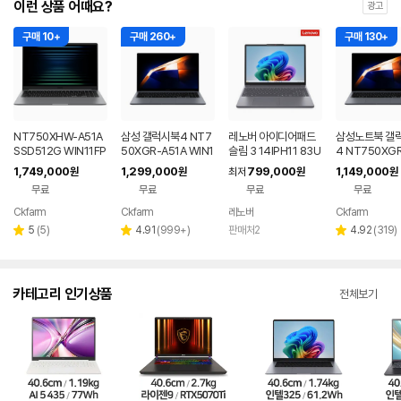
이런 상품 어때요?
광고
구매 10+
구매 260+
구매 130+
NT750XHW-A51A
삼성 갤럭시북4 NT7
레노버 아이디어패드
삼성노트북 갤
SSD512G WIN11FP
50XGR-A51A WIN1
슬림 3 14IPH11 83U
4 NT750XGR 
P(버젼UP설치) 삼성
1 FPP(버젼UP설치)
Q005LKR 8GB
3세대 16G 25
1,749,000
1,299,000
799,000
1,149,000
원
원
최저
원
원
전자 갤럭시북5 노트
업무용 학생용 사무용
무용 업무용 학
무료
무료
무료
무료
북
노트북 문스톤그레이
성비 노트북
Ckfarm
Ckfarm
레노버
Ckfarm
네이버
네이버
네이
페이
페이
페이
리
리
리
5
(
5
)
4.91
(
999+
)
판매처2
4.92
(
319
)
별
별
별
뷰
뷰
뷰
점
점
점
수
수
수
카테고리 인기상품
전체보기