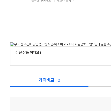
등록월: 2004.12.
제조사: 도시바
이런 상품 어때요?
가격비교
0
가
격
비
교