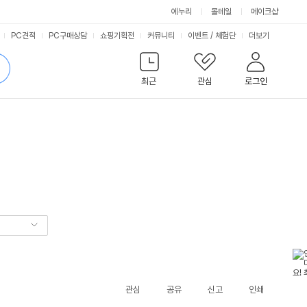
에누리
몰테일
메이크샵
서
PC견적
PC구매상담
쇼핑기획전
커뮤니티
이벤트
/
체험단
더보기
비
검
색
최근
관심
로그인
스
관심
공유
신고
인쇄