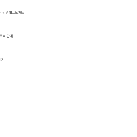
상담 강변테크노마트
트북 판매
기기