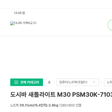
도
다나와 앱
시
바
통
새
합
틀
검
라
색
이
트
M
3
0
P
S
M
3
0
K
-
7
1
0
전체 카테고리
컴퓨터/노트북/조립PC
노
홈
3
P
:
도시바 새틀라이트 M30 PSM30K-710
다
나
와
상
가
노트북
/
39.11cm(15.4인치)
/
2.8kg
/
1280x800
/
인텔
세
격
비
스