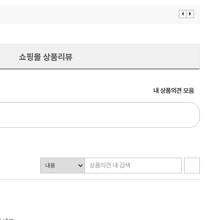
이
다
전
음
보
보
기
기
쇼핑몰 상품리뷰
내 상품의견 모음