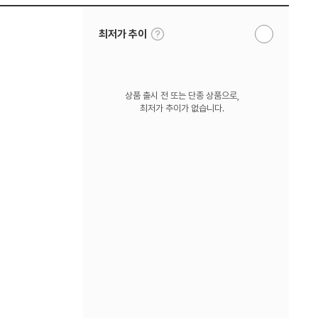
툴
최저가 추이
알
팁
림
보
받
기
기
상품 출시 전 또는 단종 상품으로,
최저가 추이가 없습니다.