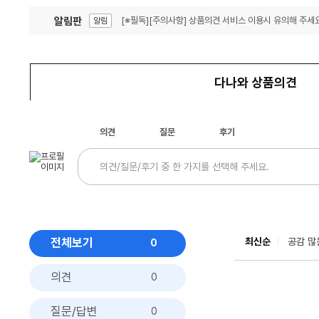
알림판
[※필독][주의사항] 상품의견 서비스 이용시 유의해 주세요
알림
잦은 오류, PC속도 잡자! PC안정화 위해 이건 꼭!
알림
다나와 상품의견
의견
질문
후기
전체보기
최신순
공감 많
0
의견
0
질문/답변
0