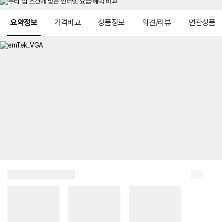
메뉴 네비게이션
요약정보
가격비교
상품정보
의견/리뷰
연관상품