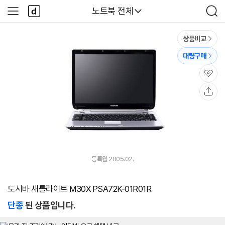
본문 바로가기
다
다나와
노트북 전체
사
검
나
이
색
와
드
메
메
상품비교
인
뉴
대량구매
관
심
공
유
등록월 2005.02.
도시바 새틀라이트 M30X PSA72K-01R01R
단종
된 상품입니다.