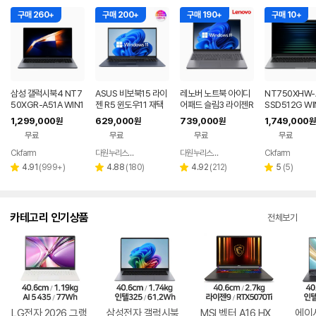
구매 260+
구매 200+
구매 190+
구매 10+
삼성 갤럭시북4 NT7
ASUS 비보북15 라이
레노버 노트북 아이디
NT750XHW-
50XGR-A51A WIN1
젠 R5 윈도우11 재택
어패드 슬림3 라이젠R
SSD512G WI
1 FPP(버젼UP설치)
근무 싼 노트북
5 8GB 256GB 윈도
P(버젼UP설치)
1,299,000
629,000
739,000
1,749,000
원
원
원
원
업무용 학생용 사무용
우11
전자 갤럭시북5
무료
무료
무료
무료
노트북 문스톤그레이
북
Ckfarm
다원누리스토어
다원누리스토어
Ckfarm
네이버
네이버
네이버
네이
페이
페이
페이
페이
리
리
리
리
4.91
(
999+
)
4.88
(
180
)
4.92
(
212
)
5
(
5
)
별
별
별
별
뷰
뷰
뷰
뷰
점
점
점
점
수
수
수
수
카테고리 인기상품
전체보기
LG전자 2026 그램
삼성전자 갤럭시북
MSI 벡터 A16 HX
에이