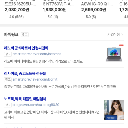
프로16 16Z95U-G
6 NT760VJT-A51
A8WHG-R9 QHD
O 16
S5WK
A
+
1-75
2,080,700
원
1,838,000
원
2,699,000
원
1,7
4.9
(586)
5.0
(11)
5.0
(5)
4.
파워링크
가입신청
광고
레노버 공식파트너 인컴씨앤씨
smartstore.naver.com/incomss
광고
레노버 아이디어패드 슬림3, 합리적인 가격으로 만나보세요
리사이클, 중고노트북 전문몰
smartstore.naver.com/bornit
광고
중고노트북의 차별화된 클린 서비스로 가성비,가심비 만족 다양한 브랜드 노트북 판매
노트북,맥북,태블릿 매입업체
blog.naver.com/paladog8030
광고
고가에 빠르고 편안한 매입! 저희가 삽니다!매입O,판매는 안합니다!/17년
된 회사