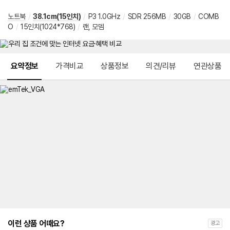
노트북
/
38.1cm(15인치)
/
P3 1.0GHz
/
SDR 256MB
/
30GB
/
COMB
O
/
15인치(1024*768)
/
랜, 모뎀
메뉴 네비게이션
요약정보
가격비교
상품정보
의견/리뷰
연관상품
이런 상품 어때요?
광고