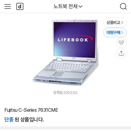
본문 바로가기
다
다나와
노트북 전체
사
검
나
이
색
와
드
메
메
상품비교
인
뉴
대량구매
관
심
공
유
등록월 2002.02.
Fujitsu C-Series 7631CME
단종
된 상품입니다.