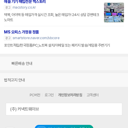
애플 기기 매입전문 맥스토리
macstory.co.kr
광고
맥북, 아이맥 등 매입가격 실시간 조회, 높은 매입가! 24시 상담 강변테크
노마트
MS 오피스 가정용 정품
smartstore.naver.com/sbcore
광고
포인트적립/한국정품/PC,노트북 설치/이메일 또는 패키지 발송/게임용 주변기기
빠른배송 안내
법적고지 안내
PC버전
로그인
개인정보처리방침
고객센터
(주) 커넥트웨이브