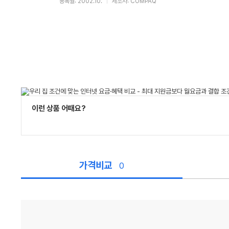
등록월: 2002.10.
제조사: COMPAQ
이런 상품 어때요?
가격비교
0
가
격
비
교