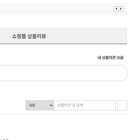
이
다
전
음
보
보
기
기
쇼핑몰 상품리뷰
내 상품의견 모음