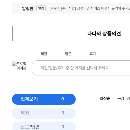
알림판
[※필독][주의사항] 상품의견 서비스 이용시 유의해 주세요
알림
잦은 오류, PC속도 잡자! PC안정화 위해 이건 꼭!
알림
다나와 상품의견
의견
질문
후기
전체보기
최신순
공감 많
0
의견
0
질문/답변
0