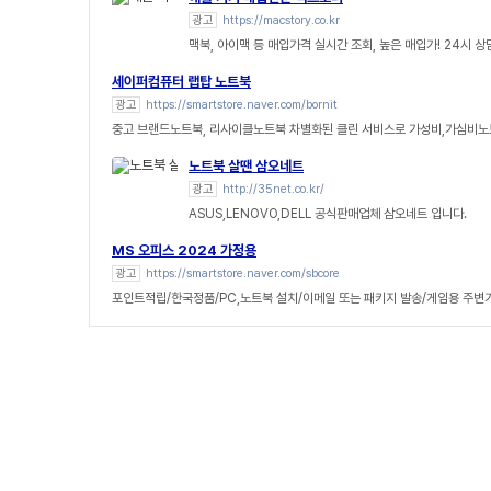
광고
https://macstory.co.kr
맥북, 아이맥 등 매입가격 실시간 조회, 높은 매입가! 24시 
세이퍼컴퓨터 랩탑 노트북
광고
https://smartstore.naver.com/bornit
중고 브랜드노트북, 리사이클노트북 차별화된 클린 서비스로 가성비,가심비노
노트북 살땐 삼오네트
광고
http://35net.co.kr/
ASUS,LENOVO,DELL 공식판매업체 삼오네트 입니다.
MS 오피스 2024 가정용
광고
https://smartstore.naver.com/sbcore
포인트적립/한국정품/PC,노트북 설치/이메일 또는 패키지 발송/게임용 주변