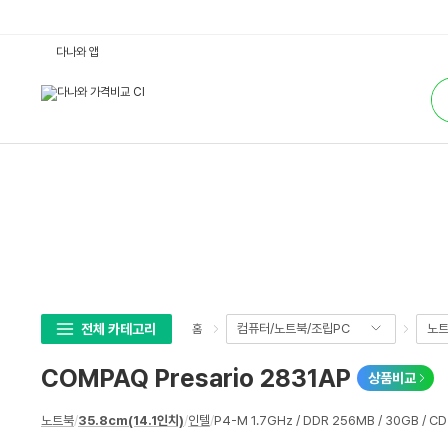
C
다나와 앱
O
M
통
P
합
A
검
Q
색
P
r
e
s
a
r
i
o
2
8
3
1
A
P
:
전체 카테고리
컴퓨터/노트북/조립PC
노
홈
다
나
와
COMPAQ Presario 2831AP
상품비교
가
격
비
상
교
노트북
/
35.8cm(14.1인치)
/
인텔
/
P4-M 1.7GHz / DDR 256MB / 30GB / C
세
스