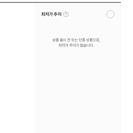
툴
최저가 추이
알
팁
림
보
받
기
기
상품 출시 전 또는 단종 상품으로,
최저가 추이가 없습니다.