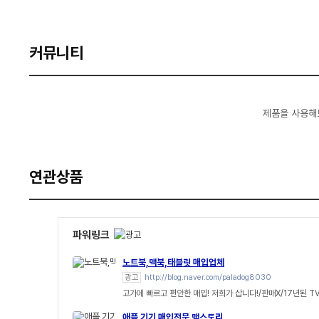
커뮤니티
제품을 사용해
연관상품
파워링크
노트북,맥북,태블릿 매입업체
광고
http://blog.naver.com/paladog8030
고가에 빠르고 편안한 매입! 저희가 삽니다!/판매X/17년된 T
애플 기기 매입전문 맥스토리