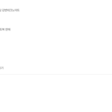
상담 강변테크노마트
트북 판매
기기