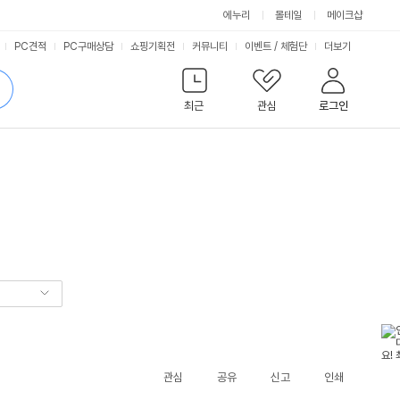
에누리
몰테일
메이크샵
서
PC견적
PC구매상담
쇼핑기획전
커뮤니티
이벤트
/
체험단
더보기
비
검
색
최근
관심
로그인
스
관심
공유
신고
인쇄