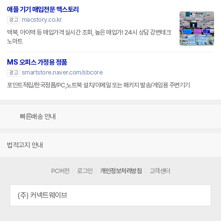
애플 기기 매입전문 맥스토리
macstory.co.kr
광고
맥북, 아이맥 등 매입가격 실시간 조회, 높은 매입가! 24시 상담 강변테크
노마트
MS 오피스 가정용 정품
smartstore.naver.com/sbcore
광고
포인트적립/한국정품/PC,노트북 설치/이메일 또는 패키지 발송/게임용 주변기기
빠른배송 안내
법적고지 안내
PC버전
로그인
개인정보처리방침
고객센터
(주) 커넥트웨이브