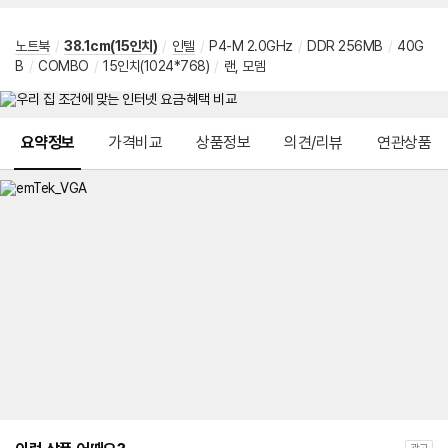
노트북
/
38.1cm(15인치)
/
인텔
/
P4-M 2.0GHz
/
DDR 256MB
/
40G
B
/
COMBO
/
15인치(1024*768)
/
랜, 모뎀
메뉴 네비게이션
요약정보
가격비교
상품정보
의견/리뷰
연관상품