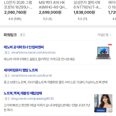
LG전자 2026 그램
MSI 벡터 A16 HX
삼성전자 갤럭시북
에이
프로16 16Z95U-G
A8WHG-R9 QHD
6 NT760VJT-A51
O 16
S5WK
+
A
1-75
2,080,760
원
2,699,000
원
1,838,000
원
1,7
4.9
(586)
5.0
(5)
5.0
(11)
4.
파워링크
가입신청
광고
레노버 공식파트너 인컴씨앤씨
smartstore.naver.com/incomss
광고
레노버 아이디어패드 슬림3, 합리적인 가격으로 만나보세요
세이퍼컴퓨터 랩탑 노트북
smartstore.naver.com/bornit
광고
중고 브랜드노트북, 리사이클노트북 차별화된 클린 서비스로 가성비,가심비노트북 판매
노트북,맥북,태블릿 매입업체
blog.naver.com/paladog8030
광고
고가에 빠르고 편안한 매입! 저희가 삽니다!매입O,판매는 안합니다!/17년
된 회사