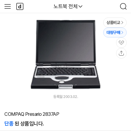
본문 바로가기
다
다나와
노트북 전체
사
검
나
이
색
와
드
메
메
상품비교
인
뉴
대량구매
관
심
공
유
등록월 2003.02.
COMPAQ Presario 2837AP
단종
된 상품입니다.