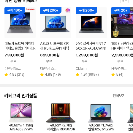
이런 상품 어때요?
광고
구매 190+
구매 200+
구매 260+
구매 20+
레노버 노트북 아이디
ASUS 비보북15 라이
삼성 갤럭시북4 NT7
199만+한컴+3
어패드 슬림3 라이젠R
젠 R5 윈도우11 재택
50XGR-A51A WIN1
HP 하이퍼엑스 
5 8GB 256GB 윈도
근무 싼 노트북
1 FPP(버젼UP설치)
6 AI7 450 R
739,000
629,000
1,299,000
2,599,000
원
원
원
우11
업무용 학생용 사무용
0 게이밍 노트
무료
무료
무료
무료
노트북 문스톤그레이
다원누리스토어
다원누리스토어
Ckfarm
HP공식파트너 이텍컴퓨터
네이버
네이버
네이버
페이
페이
페이
리
리
리
리
4.92
(
212
)
4.88
(
179
)
4.91
(
999+
)
5
(
4
)
별
별
별
별
뷰
뷰
뷰
뷰
점
점
점
점
수
수
수
수
카테고리 인기상품
전체보기