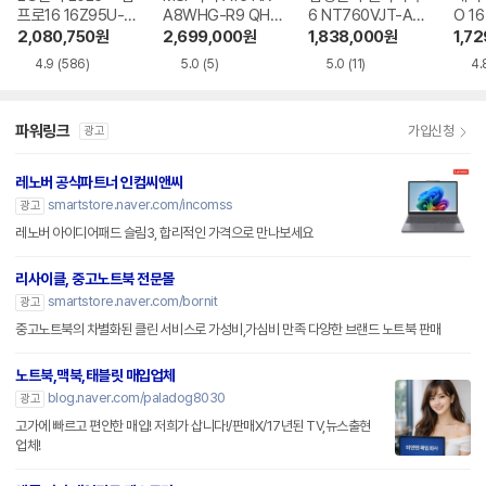
프로16 16Z95U-G
A8WHG-R9 QHD
6 NT760VJT-A51
O 16
S5WK
+
A
1-75
2,080,750
원
2,699,000
원
1,838,000
원
1,7
4.9
(586)
5.0
(5)
5.0
(11)
4.
파워링크
가입신청
광고
레노버 공식파트너 인컴씨앤씨
smartstore.naver.com/incomss
광고
레노버 아이디어패드 슬림3, 합리적인 가격으로 만나보세요
리사이클, 중고노트북 전문몰
smartstore.naver.com/bornit
광고
중고노트북의 차별화된 클린 서비스로 가성비,가심비 만족 다양한 브랜드 노트북 판매
노트북,맥북,태블릿 매입업체
blog.naver.com/paladog8030
광고
고가에 빠르고 편안한 매입! 저희가 삽니다!/판매X/17년된 TV,뉴스출현
업체!