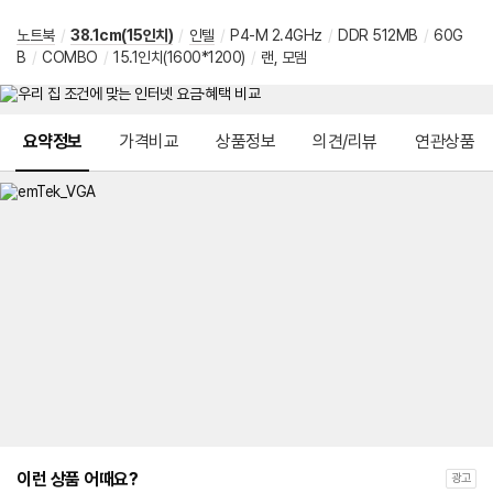
노트북
/
38.1cm(15인치)
/
인텔
/
P4-M 2.4GHz
/
DDR 512MB
/
60G
B
/
COMBO
/
15.1인치(1600*1200)
/
랜, 모뎀
메뉴 네비게이션
요약정보
가격비교
상품정보
의견/리뷰
연관상품
이런 상품 어때요?
광고