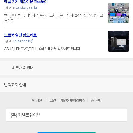
애플 기기 매입전문 맥스토리
macstory.co.kr
광고
맥북, 아이맥 등 매입가격 실시간 조회, 높은 매입가! 24시 상담 강변테크
노마트
노트북 살땐 삼오네트
35net.co.kr/
광고
ASUS,LENOVO,DELL 공식판매업체 삼오네트 입니다.
빠른배송 안내
법적고지 안내
PC버전
로그인
개인정보처리방침
고객센터
(주) 커넥트웨이브