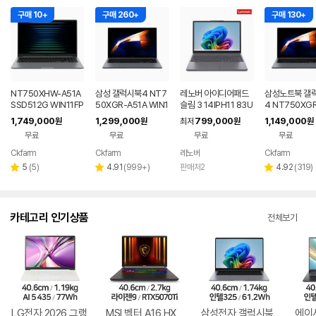
구매 10+
구매 260+
구매 130+
NT750XHW-A51A
삼성 갤럭시북4 NT7
레노버 아이디어패드
삼성노트북 갤
SSD512G WIN11FP
50XGR-A51A WIN1
슬림 3 14IPH11 83U
4 NT750XGR 
P(버젼UP설치) 삼성
1 FPP(버젼UP설치)
Q005LKR 8GB
3세대 16G 25
1,749,000
1,299,000
799,000
1,149,000
원
원
최저
원
원
전자 갤럭시북5 노트
업무용 학생용 사무용
무용 업무용 학
무료
무료
무료
무료
북
노트북 문스톤그레이
성비 노트북
Ckfarm
Ckfarm
레노버
Ckfarm
네이버
네이버
네이
페이
페이
페이
리
리
리
5
(
5
)
4.91
(
999+
)
판매처2
4.92
(
319
)
별
별
별
뷰
뷰
뷰
점
점
점
수
수
수
카테고리 인기상품
전체보기
LG전자 2026 그램
MSI 벡터 A16 HX
삼성전자 갤럭시북
에이