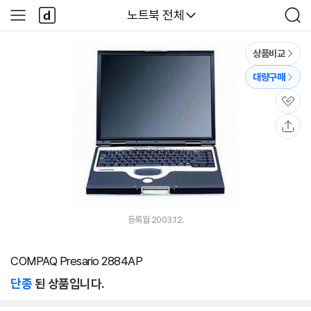
본문 바로가기
다
다나와
노트북 전체
사
검
나
이
색
와
드
메
메
상품비교
인
뉴
대량구매
관
심
공
유
등록월 2003.12.
COMPAQ Presario 2884AP
단종
된 상품입니다.