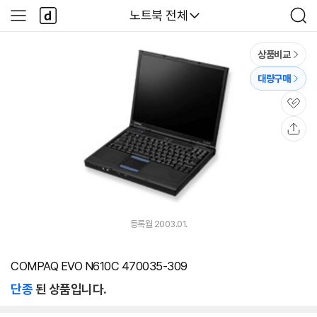
본문 바로가기
다
다나와
노트북 전체
사
검
나
이
색
와
드
메
메
상품비교
인
뉴
대량구매
관
심
공
유
등록월 2003.01.
COMPAQ EVO N610C 470035-309
단종
된 상품입니다.