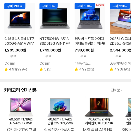
구매 260+
구매 10+
구매 190+
구매 210+
삼성 갤럭시북4 NT7
NT750XHW-A51A
레노버 노트북 아이디
2026 LG 그램 
50XGR-A51A WIN1
SSD512G WIN11FP
어패드 슬림3 라이젠R
ZD95U-GX59
1 FPP(버젼UP설치)
P(버젼UP설치) 삼성
5 8GB 256GB 윈도
노트북 AMD 
1,299,000
1,749,000
739,000
2,544,000
원
원
원
업무용 학생용 사무용
전자 갤럭시북5 노트
우11
32GB 초경량
무료
무료
무료
무료
노트북 문스톤그레이
북
Ckfarm
Ckfarm
다원누리스토어
네이버
네이버
네이버
페이
페이
페이
리
리
리
리
4.91
(
999+
)
5
(
5
)
4.92
(
212
)
4.93
(
195
)
별
별
별
별
뷰
뷰
뷰
뷰
점
점
점
점
수
수
수
수
카테고리 인기상품
전체보기
LG전자 2026 그램
삼성전자 갤럭시북
MSI 벡터 A16 HX
에이