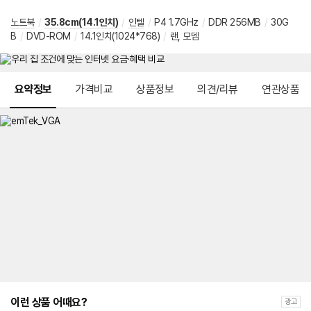
노트북
/
35.8cm(14.1인치)
/
인텔
/
P4 1.7GHz
/
DDR 256MB
/
30G
B
/
DVD-ROM
/
14.1인치(1024*768)
/
랜, 모뎀
메뉴 네비게이션
요약정보
가격비교
상품정보
의견/리뷰
연관상품
이런 상품 어때요?
광고