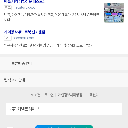
애플 기기 매입전문 맥스토리
macstory.co.kr
광고
맥북, 아이맥 등 매입가격 실시간 조회, 높은 매입가! 24시 상담 강변테크
노마트
게이밍 사무노트북 단기렌탈
pooomrt.com
광고
의무사용기간 없는 렌탈. 게이밍 영상 그래픽 삼성 MSI 노트북 병원
빠른배송 안내
법적고지 안내
PC버전
로그인
개인정보처리방침
고객센터
(주) 커넥트웨이브