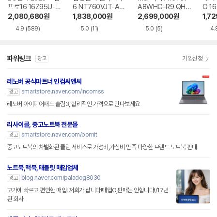
프로16 16Z95U-G
6 NT760VJT-A51
A8WHG-R9 QHD
O 16
S5WK
A
+
1-75
2,080,680
원
1,838,000
원
2,699,000
원
1,7
4.9
(589)
5.0
(11)
5.0
(5)
4.
파워링크
가입신청
광고
레노버 공식파트너 인컴씨앤씨
smartstore.naver.com/incomss
광고
레노버 아이디어패드 슬림3, 합리적인 가격으로 만나보세요
리사이클, 중고노트북 전문몰
smartstore.naver.com/bornit
광고
중고노트북의 차별화된 클린 서비스로 가성비,가심비 만족 다양한 브랜드 노트북 판매
노트북,맥북,태블릿 매입업체
blog.naver.com/paladog8030
광고
고가에 빠르고 편안한 매입! 저희가 삽니다!매입O,판매는 안합니다!/17년
된 회사