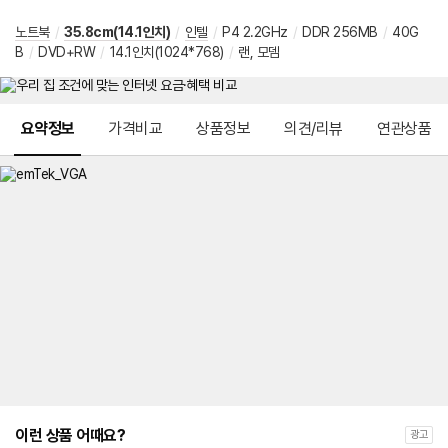
노트북
/
35.8cm(14.1인치)
/
인텔
/
P4 2.2GHz
/
DDR 256MB
/
40G
B
/
DVD+RW
/
14.1인치(1024*768)
/
랜, 모뎀
메뉴 네비게이션
요약정보
가격비교
상품정보
의견/리뷰
연관상품
이런 상품 어때요?
광고