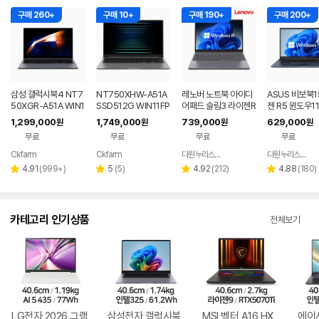
구매 260+
구매 10+
구매 190+
구매 200+
삼성 갤럭시북4 NT7
NT750XHW-A51A
레노버 노트북 아이디
ASUS 비보북1
50XGR-A51A WIN1
SSD512G WIN11FP
어패드 슬림3 라이젠R
젠 R5 윈도우1
1 FPP(버젼UP설치)
P(버젼UP설치) 삼성
5 8GB 256GB 윈도
근무 싼 노트북
1,299,000
1,749,000
739,000
629,000
원
원
원
원
업무용 학생용 사무용
전자 갤럭시북5 노트
우11
무료
무료
무료
무료
노트북 문스톤그레이
북
Ckfarm
Ckfarm
다원누리스토어
다원누리스토어
네이버
네이버
네이버
페이
페이
페이
리
리
리
리
4.91
(
999+
)
5
(
5
)
4.92
(
212
)
4.88
(
180
)
별
별
별
별
뷰
뷰
뷰
뷰
점
점
점
점
수
수
수
수
카테고리 인기상품
전체보기
LG전자 2026 그램
삼성전자 갤럭시북
MSI 벡터 A16 HX
에이