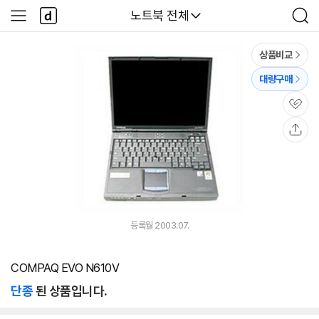
본문 바로가기
다
다나와
노트북 전체
사
검
나
이
색
와
드
메
메
상품비교
인
뉴
대량구매
관
심
공
유
등록월 2003.07.
COMPAQ EVO N610V
단종
된 상품입니다.