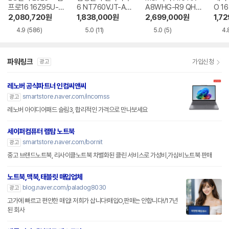
프로16 16Z95U-G
6 NT760VJT-A51
A8WHG-R9 QHD
O 16
S5WK
A
+
1-75
2,080,720
원
1,838,000
원
2,699,000
원
1,7
4.9
(586)
5.0
(11)
5.0
(5)
4.
파워링크
가입신청
광고
레노버 공식파트너 인컴씨앤씨
smartstore.naver.com/incomss
광고
레노버 아이디어패드 슬림3, 합리적인 가격으로 만나보세요
세이퍼컴퓨터 랩탑 노트북
smartstore.naver.com/bornit
광고
중고 브랜드노트북, 리사이클노트북 차별화된 클린 서비스로 가성비,가심비노트북 판매
노트북,맥북,태블릿 매입업체
blog.naver.com/paladog8030
광고
고가에 빠르고 편안한 매입! 저희가 삽니다!매입O,판매는 안합니다!/17년
된 회사