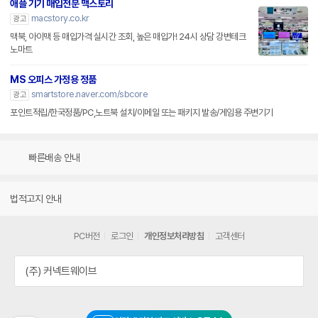
애플 기기 매입전문 맥스토리
macstory.co.kr
광고
맥북, 아이맥 등 매입가격 실시간 조회, 높은 매입가! 24시 상담 강변테크
노마트
MS 오피스 가정용 정품
smartstore.naver.com/sbcore
광고
포인트적립/한국정품/PC,노트북 설치/이메일 또는 패키지 발송/게임용 주변기기
빠른배송 안내
법적고지 안내
PC버전
로그인
개인정보처리방침
고객센터
(주) 커넥트웨이브