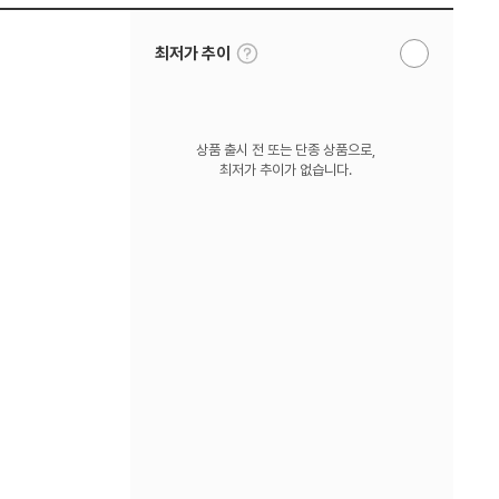
툴
최저가 추이
알
팁
림
보
받
기
기
상품 출시 전 또는 단종 상품으로,
최저가 추이가 없습니다.