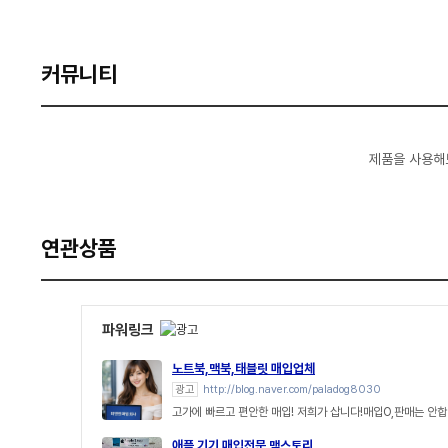
커뮤니티
제품을 사용해
연관상품
파워링크
노트북,맥북,태블릿 매입업체
광고
http://blog.naver.com/paladog8030
고가에 빠르고 편안한 매입! 저희가 삽니다!매입O,판매는 안합
애플 기기 매입전문 맥스토리