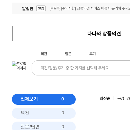
알림판
[※필독][주의사항] 상품의견 서비스 이용시 유의해 주세요
알림
잦은 오류, PC속도 잡자! PC안정화 위해 이건 꼭!
알림
다나와 상품의견
의견
질문
후기
전체보기
최신순
공감 많
0
의견
0
질문/답변
0