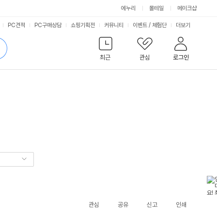
에누리
몰테일
메이크샵
서
PC견적
PC구매상담
쇼핑기획전
커뮤니티
이벤트
/
체험단
더보기
비
검
색
최근
관심
로그인
스
관심
공유
신고
인쇄