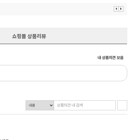
이
다
전
음
보
보
기
기
쇼핑몰 상품리뷰
내 상품의견 모음