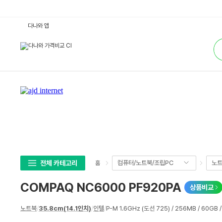
C
다나와 앱
O
M
통
P
합
A
검
Q
색
N
C
6
0
0
0
P
F
9
2
0
P
A
:
다
전체 카테고리
컴퓨터/노트북/조립PC
노
홈
나
와
가
COMPAQ NC6000 PF920PA
상품비교
격
비
교
상
노트북
/
35.8cm(14.1인치)
/
인텔
/
P-M 1.6GHz (도선 725) / 256MB / 60GB 
세
스