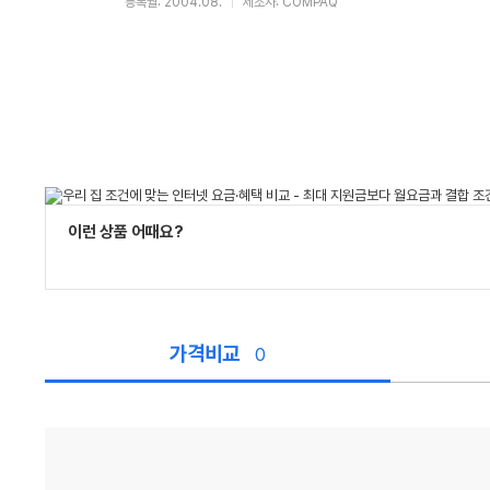
등록월: 2004.08.
제조사: COMPAQ
이런 상품 어때요?
가격비교
0
가
격
비
교