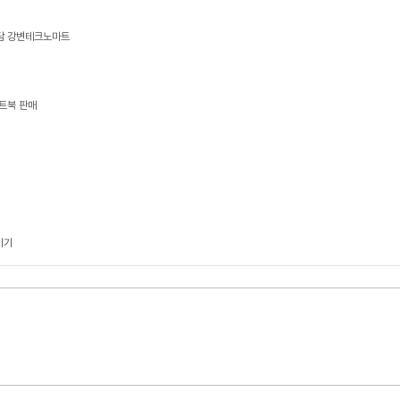
상담 강변테크노마트
트북 판매
기기