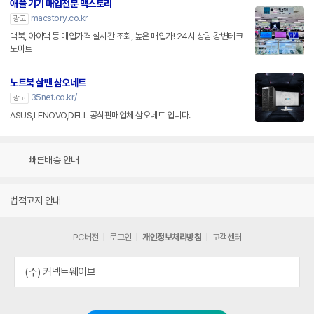
애플 기기 매입전문 맥스토리
macstory.co.kr
광고
맥북, 아이맥 등 매입가격 실시간 조회, 높은 매입가! 24시 상담 강변테크
노마트
노트북 살땐 삼오네트
35net.co.kr/
광고
ASUS,LENOVO,DELL 공식판매업체 삼오네트 입니다.
빠른배송 안내
법적고지 안내
PC버전
로그인
개인정보처리방침
고객센터
(주) 커넥트웨이브