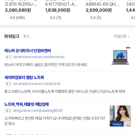
프로16 16Z95U-G
6 NT760VJT-A51
A8WHG-R9 QHD
340
S5WK
A
+
9W
2,080,680
원
1,838,000
원
2,699,000
원
1,4
4.9
(589)
5.0
(11)
5.0
(5)
4.
파워링크
가입신청
광고
레노버 공식파트너 인컴씨앤씨
smartstore.naver.com/incomss
광고
레노버 아이디어패드 슬림3, 합리적인 가격으로 만나보세요
세이퍼컴퓨터 랩탑 노트북
smartstore.naver.com/bornit
광고
중고 브랜드노트북, 리사이클노트북 차별화된 클린 서비스로 가성비,가심비노트북 판매
노트북,맥북,태블릿 매입업체
blog.naver.com/paladog8030
광고
고가에 빠르고 편안한 매입! 저희가 삽니다!매입O,판매는 안합니다!/17년
된 회사