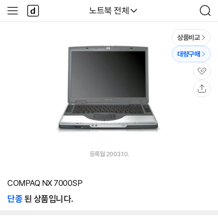
본문 바로가기
다
다나와
노트북 전체
사
검
나
이
색
와
드
메
메
상품비교
인
뉴
대량구매
관
심
공
유
등록월 2003.10.
COMPAQ NX 7000SP
단종
된 상품입니다.