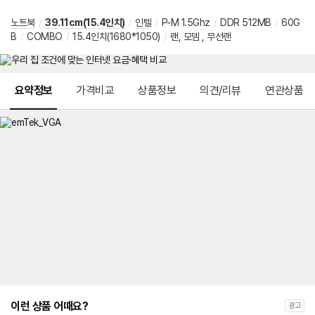
노트북
/
39.11cm(15.4인치)
/
인텔
/
P-M 1.5Ghz
/
DDR 512MB
/
60G
B
/
COMBO
/
15.4인치(1680*1050)
/
랜, 모뎀 , 무선랜
메뉴 네비게이션
요약정보
가격비교
상품정보
의견/리뷰
연관상품
이런 상품 어때요?
광고