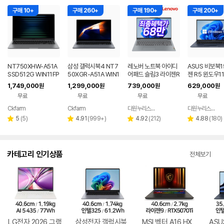
구매 10+
구매 260+
구매 190+
구매 200+
NT750XHW-A51A
삼성 갤럭시북4 NT7
레노버 노트북 아이디
ASUS 비보북1
SSD512G WIN11FP
50XGR-A51A WIN1
어패드 슬림3 라이젠R
젠 R5 윈도우1
P(버젼UP설치) 삼성
1 FPP(버젼UP설치)
5 8GB 256GB 윈도
근무 싼 노트북
1,749,000
1,299,000
739,000
629,000
원
원
원
원
전자 갤럭시북5 노트
업무용 학생용 사무용
우11
무료
무료
무료
무료
북
노트북 문스톤그레이
Ckfarm
Ckfarm
다원누리스토어
다원누리스토어
네이버
네이버
네이버
페이
페이
페이
리
리
리
리
5
(
5
)
4.91
(
999+
)
4.92
(
212
)
4.88
(
180
)
별
별
별
별
뷰
뷰
뷰
뷰
점
점
점
점
수
수
수
수
카테고리 인기상품
전체보기
LG전자 2026 그램
삼성전자 갤럭시북
MSI 벡터 A16 HX
ASU