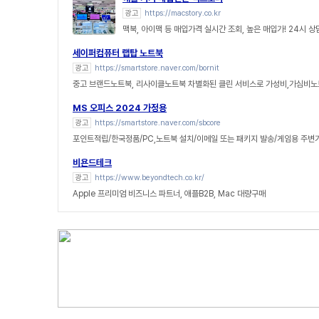
광고
https://macstory.co.kr
맥북, 아이맥 등 매입가격 실시간 조회, 높은 매입가! 24시 
세이퍼컴퓨터 랩탑 노트북
광고
https://smartstore.naver.com/bornit
중고 브랜드노트북, 리사이클노트북 차별화된 클린 서비스로 가성비,가심비노
MS 오피스 2024 가정용
광고
https://smartstore.naver.com/sbcore
포인트적립/한국정품/PC,노트북 설치/이메일 또는 패키지 발송/게임용 주변
비욘드테크
광고
https://www.beyondtech.co.kr/
Apple 프리미엄 비즈니스 파트너, 애플B2B, Mac 대량구매