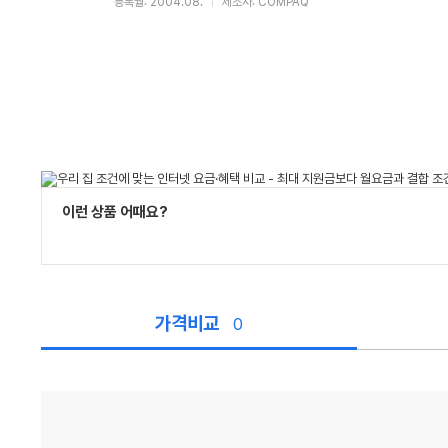
등록월: 2004.08.
제조사: COMPAQ
이런 상품 어때요?
가격비교
0
가
격
비
교