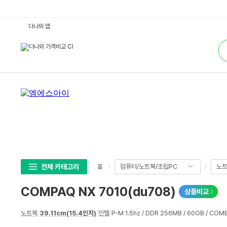
C
다나와 앱
O
M
통
P
합
A
검
Q
색
N
X
7
0
1
0
(d
u
7
0
8)
:
다
나
와
전체 카테고리
컴퓨터/노트북/조립PC
노
홈
가
격
비
COMPAQ NX 7010(du708)
상품비교
교
상
노트북
/
39.11cm(15.4인치)
/
인텔
/
P-M 1.5hz / DDR 256MB / 60GB / COM
세
스