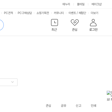
에누리
몰테일
메이크샵
서
PC견적
PC구매상담
쇼핑기획전
커뮤니티
이벤트
/
체험단
더보기
비
검
색
최근
관심
로그인
스
관심
공유
신고
인쇄