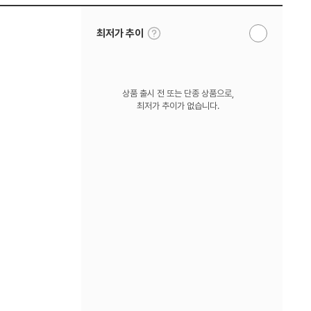
툴
최저가 추이
알
팁
림
보
받
기
기
상품 출시 전 또는 단종 상품으로,
최저가 추이가 없습니다.