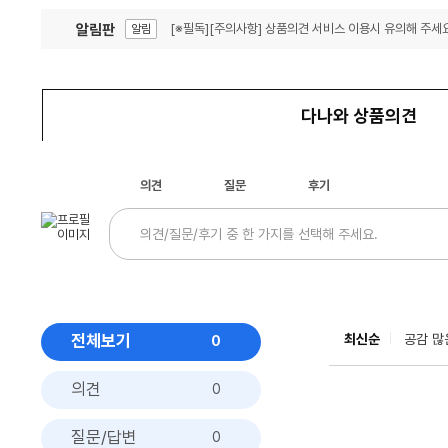
알림판
[※필독][주의사항] 상품의견 서비스 이용시 유의해 주세요
알림
잦은 오류, PC속도 잡자! PC안정화 위해 이건 꼭!
알림
다나와 상품의견
의견
질문
후기
전체보기
최신순
공감 많
0
의견
0
질문/답변
0