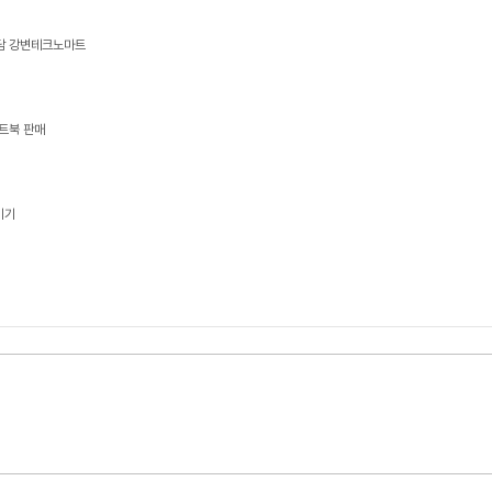
상담 강변테크노마트
트북 판매
기기