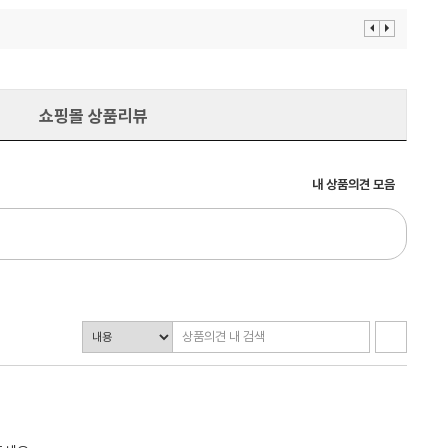
이
다
전
음
보
보
기
기
쇼핑몰 상품리뷰
내 상품의견 모음