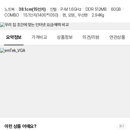
노트북
/
38.1cm(15인치)
/
인텔
/
P-M 1.6GHz
/
DDR 512MB
/
60GB
/
COMBO
/
15.1인치(1400*1050)
/
랜, 모뎀 , 무선랜
/
2.94Kg
메뉴 네비게이션
요약정보
가격비교
상품정보
의견/리뷰
연관상품
이런 상품 어때요?
광고