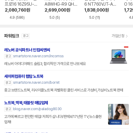
프로16 16Z95U-G
A8WHG-R9 QHD
6 NT760VJT-A51
O 16
S5WK
+
A
1-75
2,080,760
원
2,699,000
원
1,838,000
원
1,7
4.9
(586)
5.0
(5)
5.0
(11)
4.
파워링크
가입신청
광고
레노버 공식파트너 인컴씨앤씨
smartstore.naver.com/incomss
광고
레노버 아이디어패드 슬림3, 합리적인 가격으로 만나보세요
세이퍼컴퓨터 랩탑 노트북
smartstore.naver.com/bornit
광고
중고 브랜드노트북, 리사이클노트북 차별화된 클린 서비스로 가성비,가심비노트북 판매
노트북,맥북,태블릿 매입업체
blog.naver.com/paladog8030
광고
고가에 빠르고 편안한 매입! 저희가 삽니다!/판매X/17년된 TV,뉴스출현
업체!