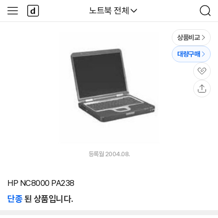
본문 바로가기
다
다나와
노트북 전체
사
검
나
이
색
와
드
메
메
상품비교
인
뉴
대량구매
관
심
공
유
등록월 2004.08.
HP NC8000 PA238
단종
된 상품입니다.