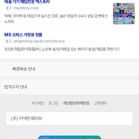
애플 기기 매입전문 맥스토리
macstory.co.kr
광고
맥북, 아이맥 등 매입가격 실시간 조회, 높은 매입가! 24시 상담 강변테크
노마트
MS 오피스 가정용 정품
smartstore.naver.com/sbcore
광고
포인트적립/한국정품/PC,노트북 설치/이메일 또는 패키지 발송/게임용 주변기기
빠른배송 안내
법적고지 안내
PC버전
로그인
개인정보처리방침
고객센터
(주) 커넥트웨이브