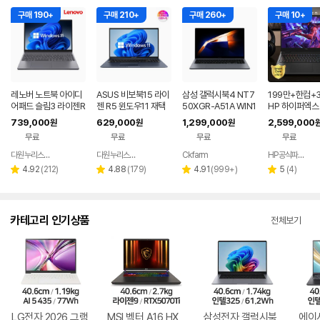
구매 190+
구매 210+
구매 260+
구매 10+
레노버 노트북 아이디
ASUS 비보북15 라이
삼성 갤럭시북4 NT7
199만+한컴+3
어패드 슬림3 라이젠R
젠 R5 윈도우11 재택
50XGR-A51A WIN1
HP 하이퍼엑스 
5 8GB 256GB 윈도
근무 싼 노트북
1 FPP(버젼UP설치)
6 AI7 450 R
739,000
629,000
1,299,000
2,599,000
원
원
원
우11
업무용 학생용 사무용
0 게이밍 노트
무료
무료
무료
무료
노트북 문스톤그레이
다원누리스토어
다원누리스토어
Ckfarm
HP공식파트너 이텍컴퓨터
네이버
네이버
네이버
페이
페이
페이
리
리
리
리
4.92
(
212
)
4.88
(
179
)
4.91
(
999+
)
5
(
4
)
별
별
별
별
뷰
뷰
뷰
뷰
점
점
점
점
수
수
수
수
카테고리 인기상품
전체보기
LG전자 2026 그램
MSI 벡터 A16 HX
삼성전자 갤럭시북
에이