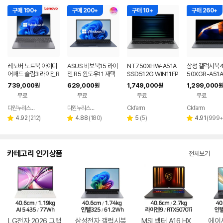
구매 190+
구매 200+
구매 10+
구매 260+
레노버 노트북 아이디
ASUS 비보북15 라이
NT750XHW-A51A
삼성 갤럭시북4
어패드 슬림3 라이젠R
젠 R5 윈도우11 재택
SSD512G WIN11FP
50XGR-A51A
5 8GB 256GB 윈도
근무 싼 노트북
P(버젼UP설치) 삼성
1 FPP(버젼UP
739,000
629,000
1,749,000
1,299,000
원
원
원
원
우11
전자 갤럭시북5 노트
업무용 학생용 
무료
무료
무료
무료
북
노트북 문스톤
다원누리스토어
다원누리스토어
Ckfarm
Ckfarm
네이버
네이버
네이버
네이
페이
페이
페이
페이
리
리
리
리
4.92
(
212
)
4.88
(
180
)
5
(
5
)
4.91
(
999
별
별
별
별
뷰
뷰
뷰
뷰
점
점
점
점
수
수
수
수
카테고리 인기상품
전체보기
LG전자 2026 그램
삼성전자 갤럭시북
MSI 벡터 A16 HX
에이