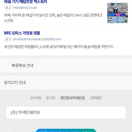
애플 기기 매입전문 맥스토리
macstory.co.kr
광고
맥북, 아이맥 등 매입가격 실시간 조회, 높은 매입가! 24시 상담 강변테크
노마트
MS 오피스 가정용 정품
smartstore.naver.com/sbcore
광고
포인트적립/한국정품/PC,노트북 설치/이메일 또는 패키지 발송/게임용 주변기기
빠른배송 안내
법적고지 안내
PC버전
로그인
개인정보처리방침
고객센터
(주) 커넥트웨이브