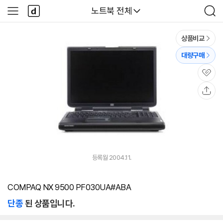
본문 바로가기
다
다나와
노트북 전체
사
검
나
이
색
와
드
메
메
상품비교
인
뉴
대량구매
관
심
공
유
등록월 2004.11.
COMPAQ NX 9500 PF030UA#ABA
단종
된 상품입니다.