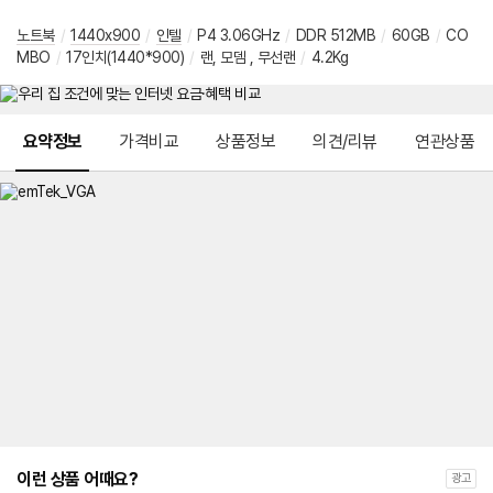
노트북
/
1440x900
/
인텔
/
P4 3.06GHz
/
DDR 512MB
/
60GB
/
CO
MBO
/
17인치(1440*900)
/
랜, 모뎀 , 무선랜
/
4.2Kg
메뉴 네비게이션
요약정보
가격비교
상품정보
의견/리뷰
연관상품
이런 상품 어때요?
광고