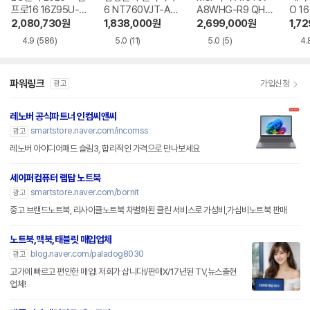
프로16 16Z95U-G
6 NT760VJT-A51
A8WHG-R9 QHD
O 16
S5WK
A
+
1-75
2,080,730
원
1,838,000
원
2,699,000
원
1,7
4.9
(586)
5.0
(11)
5.0
(5)
4.
파워링크
가입신청
광고
레노버 공식파트너 인컴씨앤씨
smartstore.naver.com/incomss
광고
레노버 아이디어패드 슬림3, 합리적인 가격으로 만나보세요
세이퍼컴퓨터 랩탑 노트북
smartstore.naver.com/bornit
광고
중고 브랜드노트북, 리사이클노트북 차별화된 클린 서비스로 가성비,가심비노트북 판매
노트북,맥북,태블릿 매입업체
blog.naver.com/paladog8030
광고
고가에 빠르고 편안한 매입! 저희가 삽니다!/판매X/17년된 TV,뉴스출현
업체!