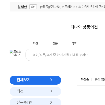
알림판
[※필독][주의사항] 상품의견 서비스 이용시 유의해 주세요
알림
잦은 오류, PC속도 잡자! PC안정화 위해 이건 꼭!
알림
다나와 상품의견
의견
질문
후기
전체보기
최신순
공감 많
0
의견
0
질문/답변
0