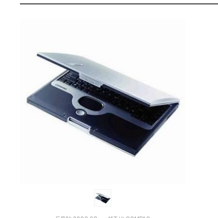
격
펙
비
교