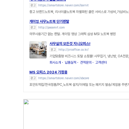
광고
https://smartstore.naver.com/bornit
중고 브랜드노트북, 리사이클노트북 차별화된 클린 서비스로 가성비,가심비노
게이밍 사무노트북 단기렌탈
광고
http://pooomrt.com
의무사용기간 없는 렌탈. 게이밍 영상 그래픽 삼성 MSI 노트북 병원
사무실의 모든것 지니오피스!
광고
http://jinioffice.co.kr/
기업맞춤형 비즈니스 토탈 쇼핑몰! 사무집기, 냉난방, OA전문
회사소개
납품실적
견적문의
고객센터
MS 오피스 2024 가정용
광고
https://smartstore.naver.com/sbcore
포인트적립/한국정품/PC,노트북 설치/이메일 또는 패키지 발송/게임용 주변