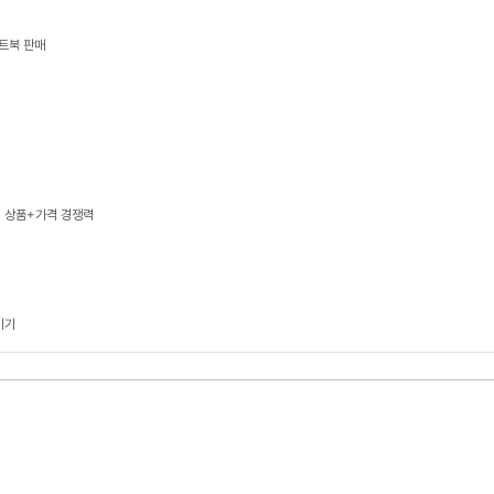
트북 판매
, 상품+가격 경쟁력
기기