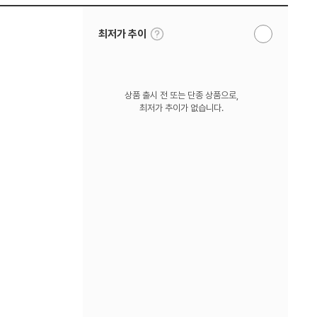
툴
최저가 추이
알
팁
림
보
받
기
기
상품 출시 전 또는 단종 상품으로,
최저가 추이가 없습니다.