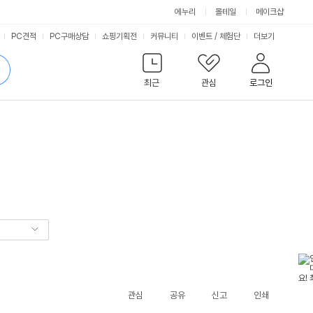
에누리
몰테일
메이크샵
서
PC견적
PC구매상담
쇼핑기획전
커뮤니티
이벤트
/
체험단
더보기
비
검
색
최근
관심
로그인
스
관심
공유
신고
인쇄