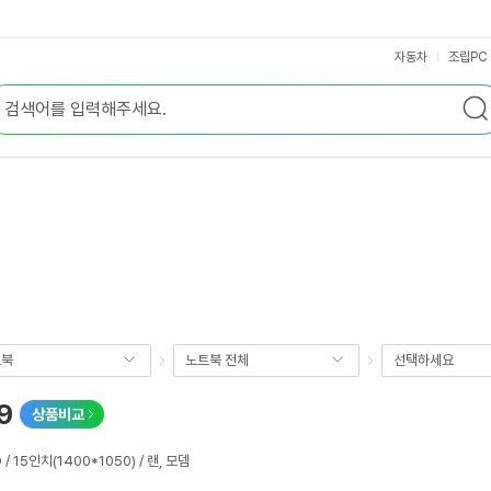
자동차
조립PC
트북
노트북 전체
선택하세요
9
상품비교
 / 15인치(1400*1050) / 랜, 모뎀