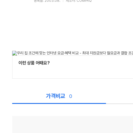
등록월: 2003.08.
제조사: COMPAQ
이런 상품 어때요?
가격비교
0
가
격
비
교