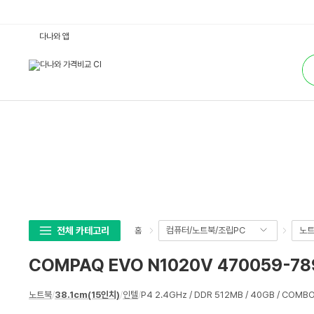
C
다나와 앱
O
M
통
P
합
A
검
Q
색
E
V
O
N
1
0
2
0
V
4
7
0
0
5
9
전체 카테고리
컴퓨터/노트북/조립PC
노
홈
-
7
8
COMPAQ EVO N1020V 470059-78
9
:
다
상
나
노트북
/
38.1cm(15인치)
/
인텔
/
P4 2.4GHz / DDR 512MB / 40GB / COMBO
세
와
가
스