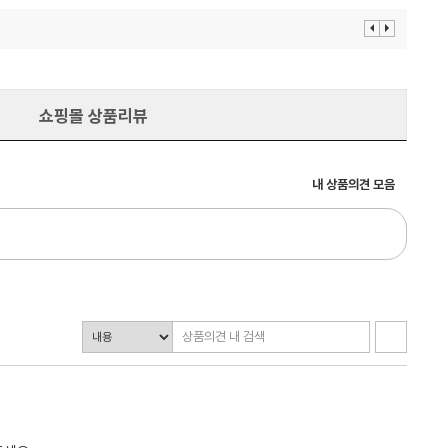
이
다
전
음
보
보
기
기
쇼핑몰 상품리뷰
내 상품의견 모음