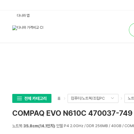
C
다나와 앱
O
M
통
P
합
A
검
Q
색
E
V
O
N
6
1
0
C
4
7
0
0
3
7
-
전체 카테고리
컴퓨터/노트북/조립PC
노
홈
7
4
9
COMPAQ EVO N610C 470037-749 
R
e
f
상
e
노트북
/
35.8cm(14.1인치)
/
인텔
/
P4 2.0GHz / DDR 256MB / 40GB / COM
세
r
:
스