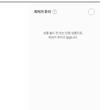
툴
최저가 추이
알
팁
림
보
받
기
기
상품 출시 전 또는 단종 상품으로,
최저가 추이가 없습니다.