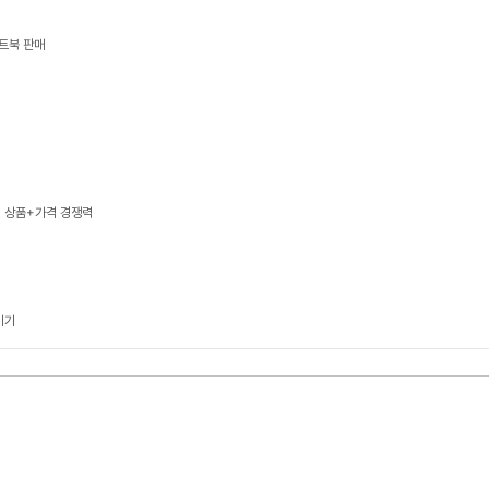
트북 판매
, 상품+가격 경쟁력
기기