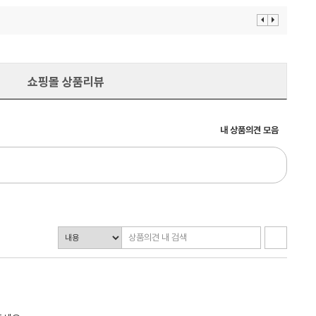
이
다
전
음
보
보
기
기
쇼핑몰 상품리뷰
내 상품의견 모음