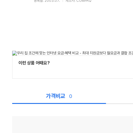
등록월: 2003.07.
제조사: COMPAQ
이런 상품 어때요?
가격비교
0
가
격
비
교