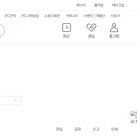
에누리
몰테일
메이크샵
서
PC견적
PC구매상담
쇼핑기획전
커뮤니티
이벤트
/
체험단
더보기
비
검
색
최근
관심
로그인
스
관심
공유
신고
인쇄