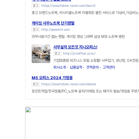
광고
https://smartstore.naver.com/bornit
중고 브랜드노트북, 리사이클노트북 차별화된 클린 서비스로 가성비,가심비노
게이밍 사무노트북 단기렌탈
광고
http://pooomrt.com
의무사용기간 없는 렌탈. 게이밍 영상 그래픽 삼성 MSI 노트북 병원
사무실의 모든것 지니오피스!
광고
http://jinioffice.co.kr/
기업맞춤형 비즈니스 토탈 쇼핑몰! 사무집기, 냉난방, OA전문
회사소개
납품실적
견적문의
고객센터
MS 오피스 2024 가정용
광고
https://smartstore.naver.com/sbcore
포인트적립/한국정품/PC,노트북 설치/이메일 또는 패키지 발송/게임용 주변