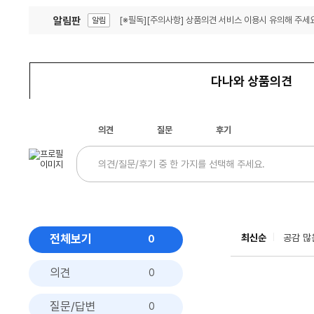
알림판
[※필독][주의사항] 상품의견 서비스 이용시 유의해 주세요
알림
잦은 오류, PC속도 잡자! PC안정화 위해 이건 꼭!
알림
다나와 상품의견
의견
질문
후기
전체보기
최신순
공감 많
0
의견
0
질문/답변
0