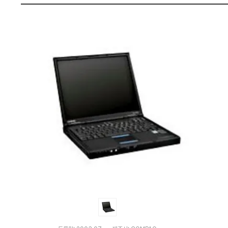
다
펙
나
와
가
격
비
교