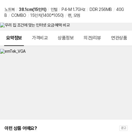
노트북
/
38.1cm(15인치)
/
인텔
/
P4-M 1.7GHz
/
DDR 256MB
/
40G
B
/
COMBO
/
15인치(1400*1050)
/
랜, 모뎀
메뉴 네비게이션
요약정보
가격비교
상품정보
의견/리뷰
연관상품
이런 상품 어때요?
광고