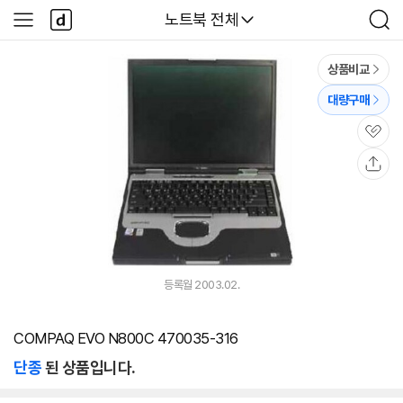
본문 바로가기
다
다나와
노트북 전체
사
검
나
이
색
와
드
메
메
상품비교
인
뉴
대량구매
관
심
공
유
등록월 2003.02.
COMPAQ EVO N800C 470035-316
단종
된 상품입니다.