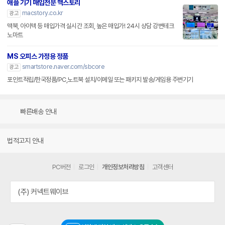
애플 기기 매입전문 맥스토리
macstory.co.kr
광고
맥북, 아이맥 등 매입가격 실시간 조회, 높은 매입가! 24시 상담 강변테크
노마트
MS 오피스 가정용 정품
smartstore.naver.com/sbcore
광고
포인트적립/한국정품/PC,노트북 설치/이메일 또는 패키지 발송/게임용 주변기기
빠른배송 안내
법적고지 안내
PC버전
로그인
개인정보처리방침
고객센터
(주) 커넥트웨이브