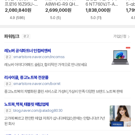
프로16 16Z95U-G
A8WHG-R9 QHD
6 NT760VJT-A51
5-g
S5WK
+
A
2,080,840
원
2,699,000
원
1,838,000
원
1,7
4.9
(586)
5.0
(5)
5.0
(11)
4.
파워링크
가입신청
광고
레노버 공식파트너 인컴씨앤씨
smartstore.naver.com/incomss
광고
레노버 아이디어패드 슬림3, 합리적인 가격으로 만나보세요
리사이클, 중고노트북 전문몰
smartstore.naver.com/bornit
광고
중고노트북의 차별화된 클린 서비스로 가성비,가심비 만족 다양한 브랜드 노트북 판매
노트북,맥북,태블릿 매입업체
blog.naver.com/paladog8030
광고
고가에 빠르고 편안한 매입! 저희가 삽니다!매입O,판매는 안합니다!/17년
된 회사