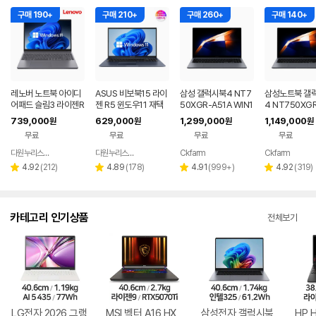
구매 190+
구매 210+
구매 260+
구매 140+
레노버 노트북 아이디
ASUS 비보북15 라이
삼성 갤럭시북4 NT7
삼성노트북 갤
어패드 슬림3 라이젠R
젠 R5 윈도우11 재택
50XGR-A51A WIN1
4 NT750XGR 
5 8GB 256GB 윈도
근무 싼 노트북
1 FPP(버젼UP설치)
3세대 16G 25
739,000
629,000
1,299,000
1,149,000
원
원
원
원
우11
업무용 학생용 사무용
무용 업무용 학
무료
무료
무료
무료
노트북 문스톤그레이
성비 노트북
다원누리스토어
다원누리스토어
Ckfarm
Ckfarm
네이버
네이버
네이버
네이
페이
페이
페이
페이
리
리
리
리
4.92
(
212
)
4.89
(
178
)
4.91
(
999+
)
4.92
(
319
)
별
별
별
별
뷰
뷰
뷰
뷰
점
점
점
점
수
수
수
수
카테고리 인기상품
전체보기
LG전자 2026 그램
MSI 벡터 A16 HX
삼성전자 갤럭시북
HP 