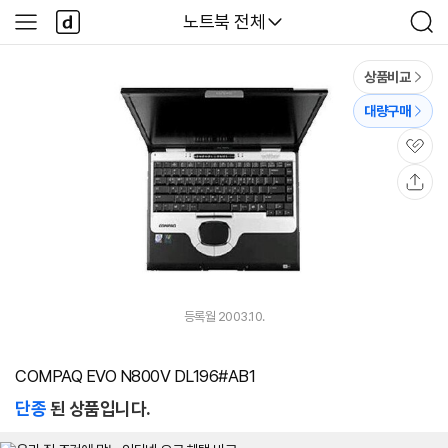
본문 바로가기
다
다나와
노트북 전체
사
검
나
이
색
와
드
메
메
상품비교
인
뉴
대량구매
관
심
공
유
등록월 2003.10.
COMPAQ EVO N800V DL196#AB1
단종
된 상품입니다.