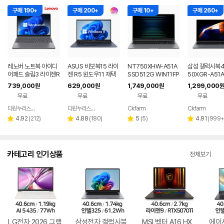
구매 190+
구매 200+
구매 10+
구매 260+
레노버 노트북 아이디
ASUS 비보북15 라이
NT750XHW-A51A
삼성 갤럭시북4
어패드 슬림3 라이젠R
젠 R5 윈도우11 재택
SSD512G WIN11FP
50XGR-A51A
5 8GB 256GB 윈도
근무 싼 노트북
P(버젼UP설치) 삼성
1 FPP(버젼UP
739,000
629,000
1,749,000
1,299,000
원
원
원
원
우11
전자 갤럭시북5 노트
업무용 학생용 
무료
무료
무료
무료
북
노트북 문스톤
다원누리스토어
다원누리스토어
Ckfarm
Ckfarm
네이버
네이버
네이버
네이
페이
페이
페이
페이
리
리
리
리
4.92
(
212
)
4.88
(
180
)
5
(
5
)
4.91
(
999
별
별
별
별
뷰
뷰
뷰
뷰
점
점
점
점
수
수
수
수
카테고리 인기상품
전체보기
LG전자 2026 그램
삼성전자 갤럭시북
MSI 벡터 A16 HX
에이