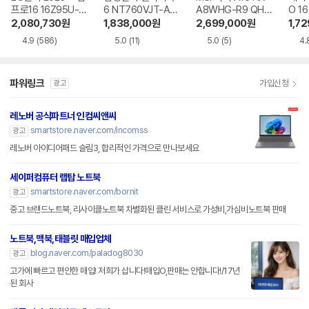
프로16 16Z95U-G
6 NT760VJT-A51
A8WHG-R9 QHD
O 16
S5WK
A
+
1-75
2,080,730
원
1,838,000
원
2,699,000
원
1,7
4.9
(586)
5.0
(11)
5.0
(5)
4.
파워링크
가입신청
광고
레노버 공식파트너 인컴씨앤씨
smartstore.naver.com/incomss
광고
레노버 아이디어패드 슬림3, 합리적인 가격으로 만나보세요
세이퍼컴퓨터 랩탑 노트북
smartstore.naver.com/bornit
광고
중고 브랜드노트북, 리사이클노트북 차별화된 클린 서비스로 가성비,가심비노트북 판매
노트북,맥북,태블릿 매입업체
blog.naver.com/paladog8030
광고
고가에 빠르고 편안한 매입! 저희가 삽니다!매입O,판매는 안합니다!/17년
된 회사