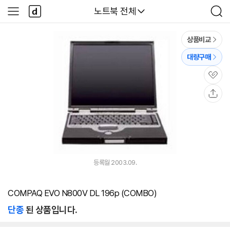
본문 바로가기
다
다나와
노트북 전체
사
검
나
이
색
와
드
메
메
상품비교
인
뉴
대량구매
관
심
공
유
등록월 2003.09.
COMPAQ EVO N800V DL 196p (COMBO)
단종
된 상품입니다.