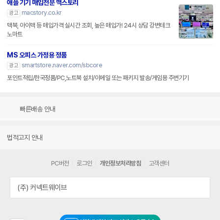
애플 기기 매입전문 맥스토리
macstory.co.kr
광고
맥북, 아이맥 등 매입가격 실시간 조회, 높은 매입가! 24시 상담 강변테크
노마트
MS 오피스 가정용 정품
smartstore.naver.com/sbcore
광고
포인트적립/한국정품/PC,노트북 설치/이메일 또는 패키지 발송/게임용 주변기기
빠른배송 안내
법적고지 안내
PC버전
로그인
개인정보처리방침
고객센터
(주) 커넥트웨이브