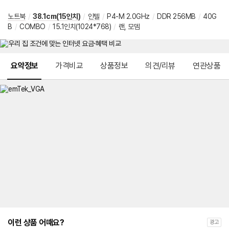
노트북
/
38.1cm(15인치)
/
인텔
/
P4-M 2.0GHz
/
DDR 256MB
/
40G
B
/
COMBO
/
15.1인치(1024*768)
/
랜, 모뎀
메뉴 네비게이션
요약정보
가격비교
상품정보
의견/리뷰
연관상품
이런 상품 어때요?
광고