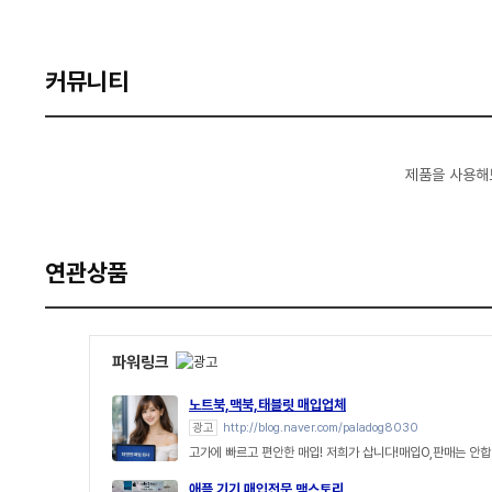
커뮤니티
제품을 사용해
연관상품
파워링크
노트북,맥북,태블릿 매입업체
광고
http://blog.naver.com/paladog8030
고가에 빠르고 편안한 매입! 저희가 삽니다!매입O,판매는 안합
애플 기기 매입전문 맥스토리