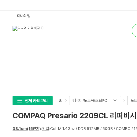
C
다나와 앱
O
M
통
P
합
A
검
Q
색
P
r
e
s
a
r
i
o
2
2
0
9
C
L
리
전체 카테고리
컴퓨터/노트북/조립PC
노
홈
퍼
비
시
COMPAQ Presario 2209CL 리퍼비시
:
다
나
상
와
38.1cm(15인치)
/
인텔
/
Cel-M 1.4Ghz / DDR 512MB / 60GB / COMBO / 1
세
가
격
스