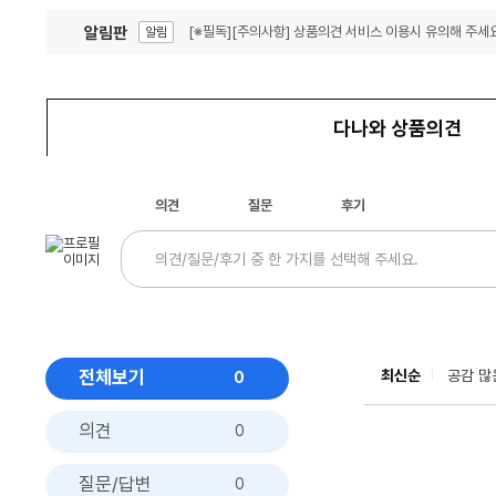
알림판
[※필독][주의사항] 상품의견 서비스 이용시 유의해 주세요
알림
잦은 오류, PC속도 잡자! PC안정화 위해 이건 꼭!
알림
다나와 상품의견
의견
질문
후기
전체보기
최신순
공감 많
0
의견
0
질문/답변
0