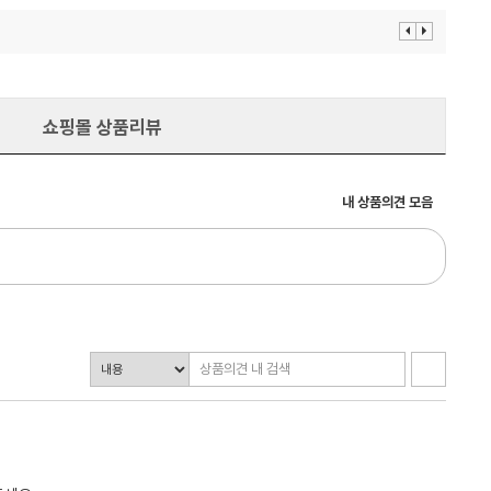
이
다
전
음
보
보
기
기
쇼핑몰 상품리뷰
내 상품의견 모음