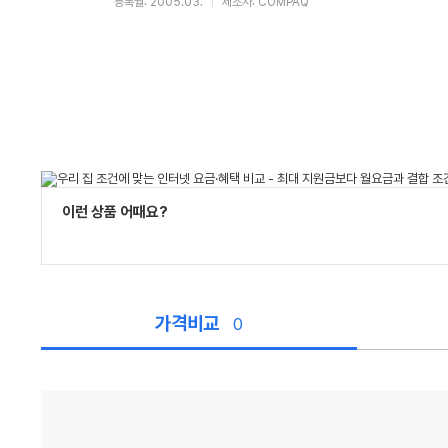
등록월: 2005.03.
제조사: COMPAQ
이런 상품 어때요?
가격비교
0
가
격
비
교