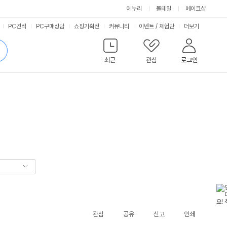
에누리
몰테일
메이크샵
서
PC견적
PC구매상담
쇼핑기획전
커뮤니티
이벤트
/
체험단
더보기
비
검
색
최근
관심
로그인
스
관심
공유
신고
인쇄