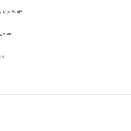
상담 강변테크노마트
트북 판매
기기