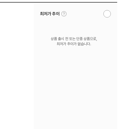
툴
최저가 추이
알
팁
림
보
받
기
기
상품 출시 전 또는 단종 상품으로,
최저가 추이가 없습니다.