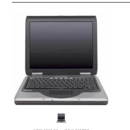
비
펙
교