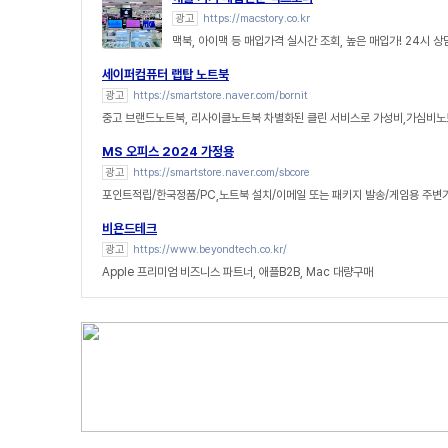
광고
https://macstory.co.kr
맥북, 아이맥 등 매입가격 실시간 조회, 높은 매입가! 24시 
세이퍼컴퓨터 랩탑 노트북
광고
https://smartstore.naver.com/bornit
중고 브랜드노트북, 리사이클노트북 차별화된 클린 서비스로 가성비,가심비노
MS 오피스 2024 가정용
광고
https://smartstore.naver.com/sbcore
포인트적립/한국정품/PC,노트북 설치/이메일 또는 패키지 발송/게임용 주변
비욘드테크
광고
https://www.beyondtech.co.kr/
Apple 프리미엄 비즈니스 파트너, 애플B2B, Mac 대량구매