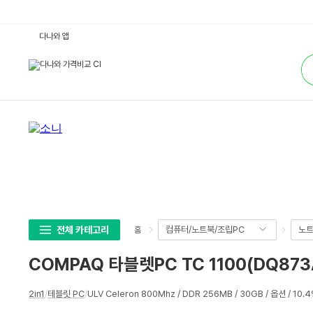
C
다나와 앱
O
M
통
P
합
A
검
Q
색
타
블
렛
P
C
T
C
1
1
0
0
(D
Q
8
7
전체 카테고리
컴퓨터/노트북/조립PC
노
홈
3
A)
:
COMPAQ 타블렛PC TC 1100(DQ873
다
나
와
상
가
2in1
/
테블릿 PC
/
ULV Celeron 800Mhz / DDR 256MB / 30GB / 옵션 / 10.
세
격
비
스