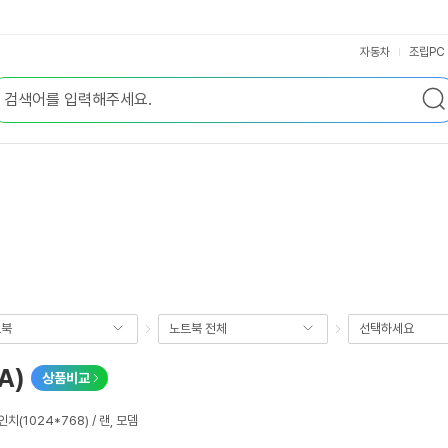
자동차
조립PC
트북
노트북 전체
선택하세요
A)
상품비교
4인치(1024*768) / 랜, 모뎀