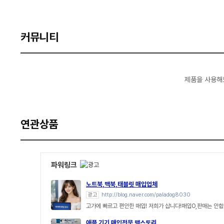
커뮤니티
제품을 사용해
연관상품
파워링크
노트북,맥북,태블릿 매입업체
광고
http://blog.naver.com/paladog8030
고가에 빠르고 편안한 매입! 저희가 삽니다!매입O,판매는 안합
애플 기기 매입전문 맥스토리