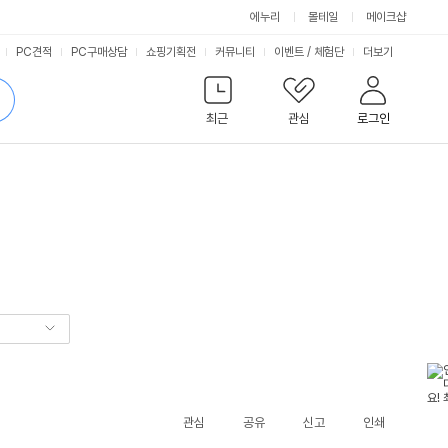
에누리
몰테일
메이크샵
서
PC견적
PC구매상담
쇼핑기획전
커뮤니티
이벤트
/
체험단
더보기
비
검
색
최근
관심
로그인
스
관심
공유
신고
인쇄