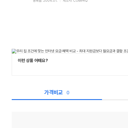
등록월: 2004.01.
제조사: COMPAQ
이런 상품 어때요?
가격비교
0
가
격
비
교