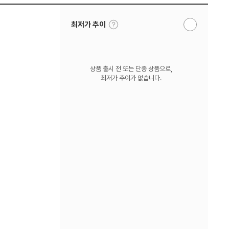
툴
최저가 추이
알
팁
림
보
받
기
기
상품 출시 전 또는 단종 상품으로,
최저가 추이가 없습니다.