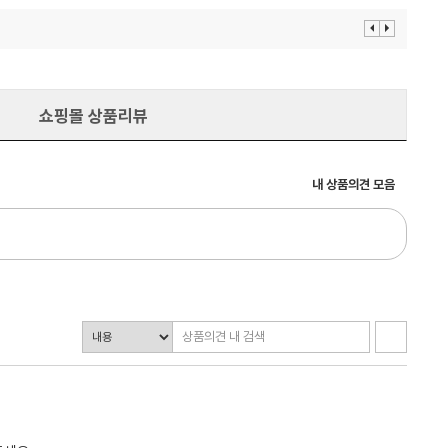
이
다
전
음
보
보
기
기
쇼핑몰 상품리뷰
내 상품의견 모음