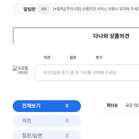
알림판
[※필독][주의사항] 상품의견 서비스 이용시 유의해 주세요
알림
잦은 오류, PC속도 잡자! PC안정화 위해 이건 꼭!
알림
다나와 상품의견
의견
질문
후기
전체보기
최신순
공감 많
0
의견
0
질문/답변
0