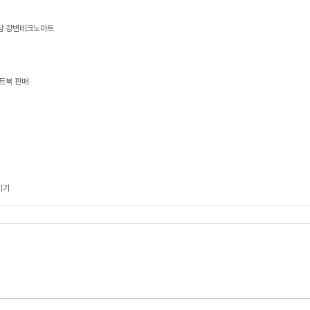
상담 강변테크노마트
트북 판매
기기