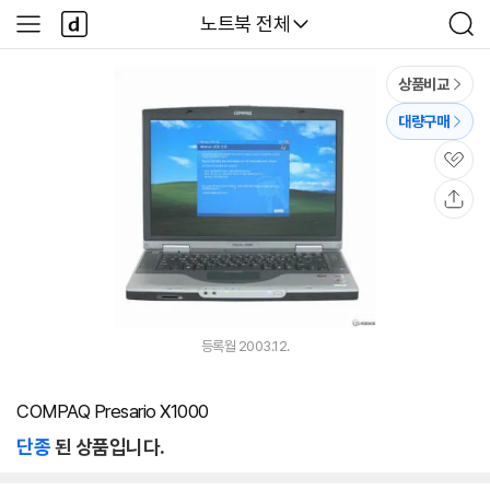
본문 바로가기
다
다나와
노트북 전체
사
검
나
이
색
와
드
메
메
상품비교
인
뉴
대량구매
관
심
공
유
등록월 2003.12.
COMPAQ Presario X1000
단종
된 상품입니다.