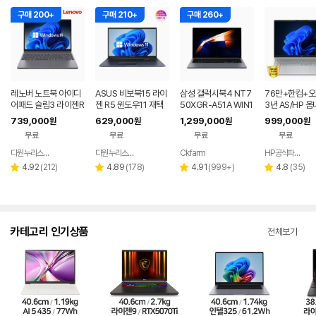
구매 200+
구매 210+
구매 260+
레노버 노트북 아이디
ASUS 비보북15 라이
삼성 갤럭시북4 NT7
76만+한컴+
어패드 슬림3 라이젠R
젠 R5 윈도우11 재택
50XGR-A51A WIN1
3년 AS/HP 옴
5 8GB 256GB 윈도
근무 싼 노트북
1 FPP(버젼UP설치)
6인치 사무용 
739,000
629,000
1,299,000
999,000
원
원
원
원
우11
업무용 학생용 사무용
저렴한 대학생 
무료
무료
무료
무료
노트북 문스톤그레이
다원누리스토어
다원누리스토어
Ckfarm
HP공식파트너 이텍컴퓨터
네이버
네이버
네이버
페이
페이
페이
리
리
리
리
4.92
(
212
)
4.89
(
178
)
4.91
(
999+
)
4.8
(
35
)
별
별
별
별
뷰
뷰
뷰
뷰
점
점
점
점
수
수
수
수
카테고리 인기상품
전체보기