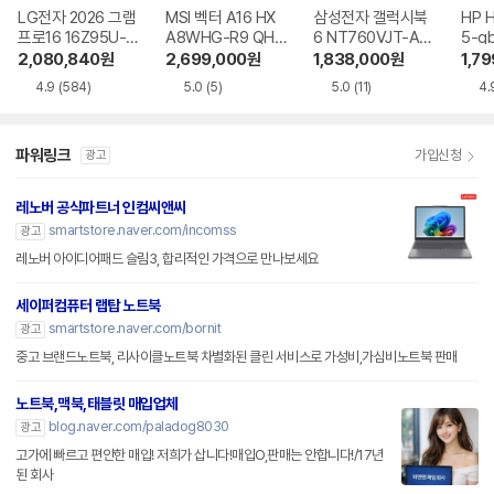
LG전자 2026 그램
MSI 벡터 A16 HX
삼성전자 갤럭시북
HP 
프로16 16Z95U-G
A8WHG-R9 QHD
6 NT760VJT-A51
5-g
S5WK
+
A
2,080,840
원
2,699,000
원
1,838,000
원
1,7
4.9
(584)
5.0
(5)
5.0
(11)
4.
파워링크
가입신청
광고
레노버 공식파트너 인컴씨앤씨
smartstore.naver.com/incomss
광고
레노버 아이디어패드 슬림3, 합리적인 가격으로 만나보세요
세이퍼컴퓨터 랩탑 노트북
smartstore.naver.com/bornit
광고
중고 브랜드노트북, 리사이클노트북 차별화된 클린 서비스로 가성비,가심비노트북 판매
노트북,맥북,태블릿 매입업체
blog.naver.com/paladog8030
광고
고가에 빠르고 편안한 매입! 저희가 삽니다!매입O,판매는 안합니다!/17년
된 회사