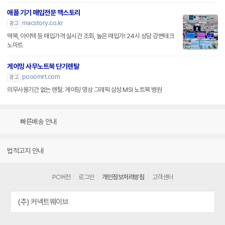
애플 기기 매입전문 맥스토리
macstory.co.kr
광고
맥북, 아이맥 등 매입가격 실시간 조회, 높은 매입가! 24시 상담 강변테크
노마트
게이밍 사무노트북 단기렌탈
pooomrt.com
광고
의무사용기간 없는 렌탈. 게이밍 영상 그래픽 삼성 MSI 노트북 병원
빠른배송 안내
법적고지 안내
PC버전
로그인
개인정보처리방침
고객센터
(주) 커넥트웨이브