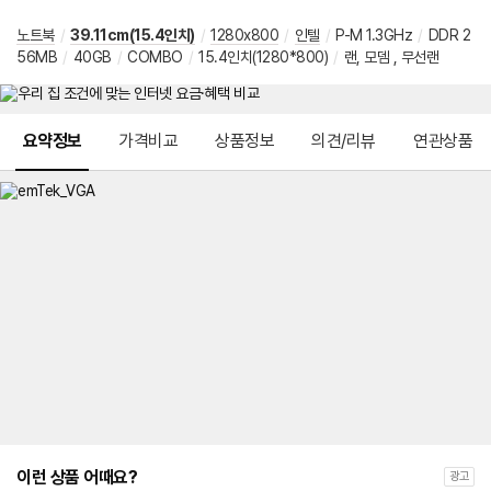
노트북
/
39.11cm(15.4인치)
/
1280x800
/
인텔
/
P-M 1.3GHz
/
DDR 2
56MB
/
40GB
/
COMBO
/
15.4인치(1280*800)
/
랜, 모뎀 , 무선랜
메뉴 네비게이션
요약정보
가격비교
상품정보
의견/리뷰
연관상품
이런 상품 어때요?
광고