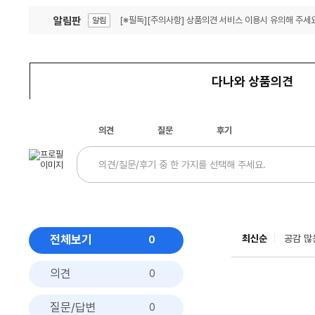
알림판
[※필독][주의사항] 상품의견 서비스 이용시 유의해 주세요
알림
잦은 오류, PC속도 잡자! PC안정화 위해 이건 꼭!
알림
다나와 상품의견
의견
질문
후기
전체보기
최신순
공감 많
0
의견
0
질문/답변
0