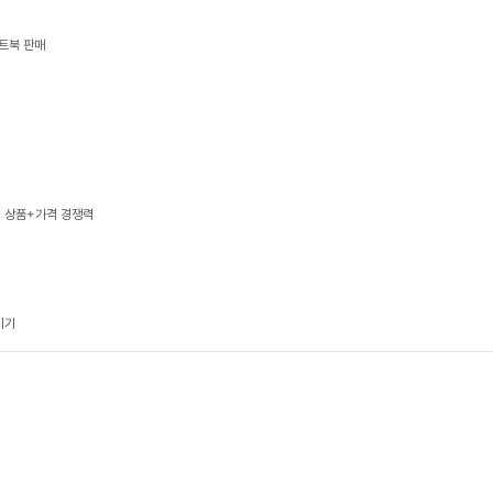
트북 판매
, 상품+가격 경쟁력
기기