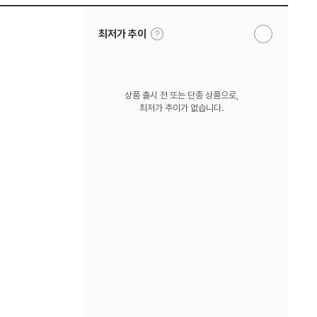
툴
최저가 추이
알
팁
림
보
받
기
기
상품 출시 전 또는 단종 상품으로,
최저가 추이가 없습니다.