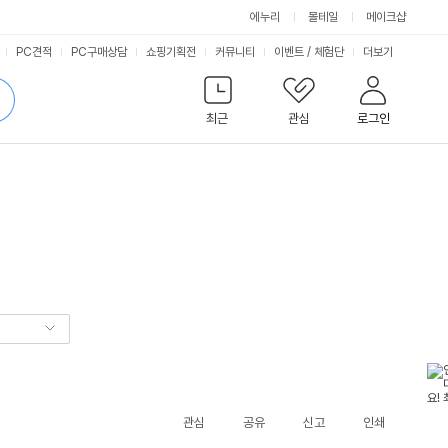
에누리
몰테일
메이크샵
서
PC견적
PC구매상담
쇼핑기획전
커뮤니티
이벤트
/
체험단
더보기
비
검
색
최근
관심
로그인
스
관심
공유
신고
인쇄