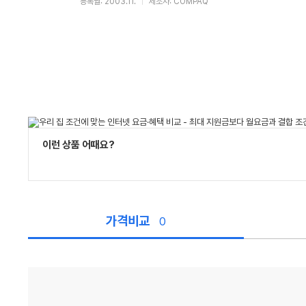
등록월: 2003.11.
제조사: COMPAQ
이런 상품 어때요?
가격비교
0
가
격
비
교