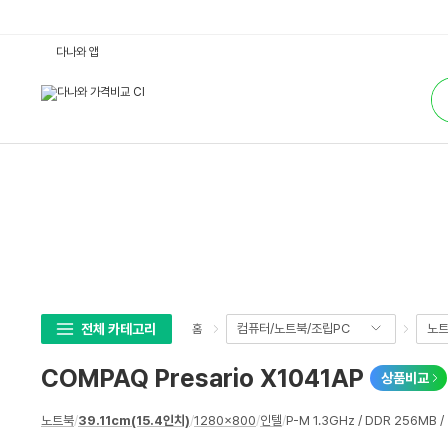
C
다나와 앱
O
M
통
P
합
A
검
Q
색
P
r
e
s
a
r
i
o
X
1
0
4
1
A
P
전체 카테고리
컴퓨터/노트북/조립PC
노
홈
:
다
나
COMPAQ Presario X1041AP
상품비교
와
가
격
상
비
노트북
/
39.11cm(15.4인치)
/
1280x800
/
인텔
/
P-M 1.3GHz / DDR 256MB /
세
교
스