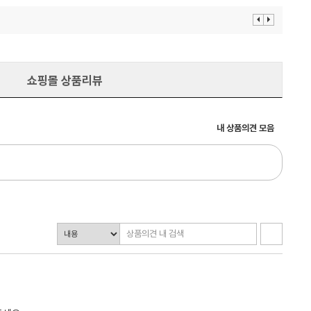
이
다
전
음
보
보
기
기
쇼핑몰 상품리뷰
내 상품의견 모음