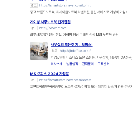
광고
https://smartstore.naver.com/bornit
중고 브랜드노트북, 리사이클노트북 차별화된 클린 서비스로 가성비,가심비노
게이밍 사무노트북 단기렌탈
광고
http://pooomrt.com
의무사용기간 없는 렌탈. 게이밍 영상 그래픽 삼성 MSI 노트북 병원
사무실의 모든것 지니오피스!
광고
http://jinioffice.co.kr/
기업맞춤형 비즈니스 토탈 쇼핑몰! 사무집기, 냉난방, OA전문
회사소개
납품실적
견적문의
고객센터
MS 오피스 2024 가정용
광고
https://smartstore.naver.com/sbcore
포인트적립/한국정품/PC,노트북 설치/이메일 또는 패키지 발송/게임용 주변