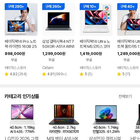
구매 280+
구매 260+
구매 10+
구매 40+
베이직북16 Pro 노트
삼성 갤럭시북4 NT7
베이직북16 Ultra 노
베이직북16 Ult
북 라이젠5 16GB 25
50XGR-A51A WIN1
트북 MS오피스 코어
트북 울트라5 1
6GB WIN11 사무용
1 FPP(버젼UP설치)
울트라5 사무용 업무
12GB 윈도우1
898,000
1,299,000
1,419,000
1,289,000
원
원
원
원
업무용 가벼운
업무용 학생용 사무용
용 게이밍
용 업무용 게이
무료
무료
무료
무료
노트북 문스톤그레이
베이직스 스토어
Ckfarm
베이직스 스토어
베이직스 스토어
네이버
페이
리
리
리
리
4.92
(
264
)
4.91
(
999+
)
5
(
5
)
5
(
11
)
별
별
별
별
뷰
뷰
뷰
뷰
점
점
점
점
수
수
수
수
카테고리 인기상품
전체보기
LG전자 2026 그램
MSI 벡터 A16 HX
삼성전자 갤럭시북
HP 