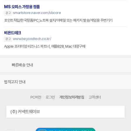
MS 오피스 가정용 정품
smartstore.naver.com/sbcore
광고
포인트적립/한국정품/PC,노트북 설치/이메일 또는 패키지 발송/게임용 주변기기
비욘드테크
www.beyondtech.co.kr/
광고
Apple 프리미엄 비즈니스 파트너, 애플B2B, Mac 대량구매
빠른배송 안내
법적고지 안내
PC버전
로그인
개인정보처리방침
고객센터
(주) 커넥트웨이브