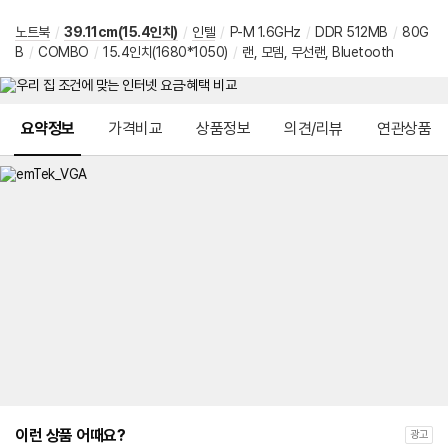
노트북
/
39.11cm(15.4인치)
/
인텔
/
P-M 1.6GHz
/
DDR 512MB
/
80G
B
/
COMBO
/
15.4인치(1680*1050)
/
랜, 모뎀, 무선랜, Bluetooth
메뉴 네비게이션
요약정보
가격비교
상품정보
의견/리뷰
연관상품
이런 상품 어때요?
광고