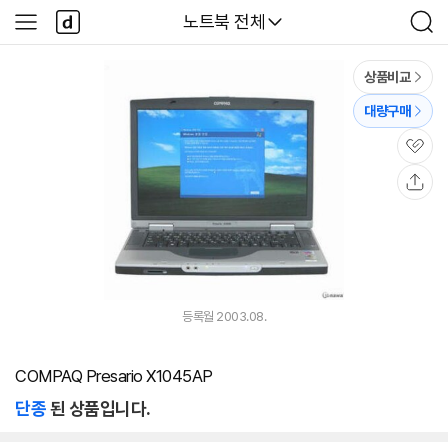
본문 바로가기
다
다나와
노트북 전체
사
검
나
이
색
와
드
메
메
상품비교
인
뉴
대량구매
관
심
공
유
등록월 2003.08.
COMPAQ Presario X1045AP
단종
된 상품입니다.