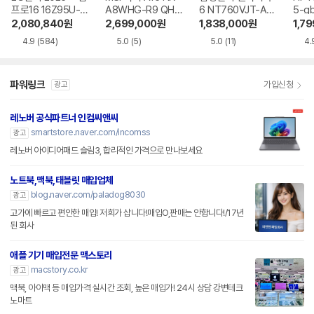
프로16 16Z95U-G
A8WHG-R9 QHD
6 NT760VJT-A51
5-g
S5WK
+
A
2,080,840
원
2,699,000
원
1,838,000
원
1,7
4.9
(584)
5.0
(5)
5.0
(11)
4.
파워링크
가입신청
광고
레노버 공식파트너 인컴씨앤씨
smartstore.naver.com/incomss
광고
레노버 아이디어패드 슬림3, 합리적인 가격으로 만나보세요
노트북,맥북,태블릿 매입업체
blog.naver.com/paladog8030
광고
고가에 빠르고 편안한 매입! 저희가 삽니다!매입O,판매는 안합니다!/17년
된 회사
애플 기기 매입전문 맥스토리
macstory.co.kr
광고
맥북, 아이맥 등 매입가격 실시간 조회, 높은 매입가! 24시 상담 강변테크
노마트