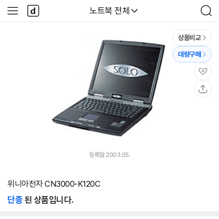
본문 바로가기
다
다나와
노트북 전체
사
검
나
이
색
와
드
메
메
상품비교
인
뉴
대량구매
관
심
공
유
등록월 2003.05.
위니아전자 CN3000-K120C
단종
된 상품입니다.