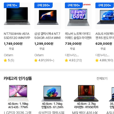
구매 10+
구매 260+
구매 190+
구매 200+
NT750XHW-A51A
삼성 갤럭시북4 NT7
레노버 노트북 아이디
ASUS 비보북1
SSD512G WIN11FP
50XGR-A51A WIN1
어패드 슬림3 라이젠R
젠 R5 윈도우1
P(버젼UP설치) 삼성
1 FPP(버젼UP설치)
5 8GB 256GB 윈도
근무 싼 노트북
1,749,000
1,299,000
739,000
629,000
원
원
원
원
전자 갤럭시북5 노트
업무용 학생용 사무용
우11
무료
무료
무료
무료
북
노트북 문스톤그레이
Ckfarm
Ckfarm
다원누리스토어
다원누리스토어
네이버
네이버
네이버
페이
페이
페이
리
리
리
리
5
(
5
)
4.91
(
999+
)
4.92
(
212
)
4.88
(
180
)
별
별
별
별
뷰
뷰
뷰
뷰
점
점
점
점
수
수
수
수
카테고리 인기상품
전체보기
LG전자 2026 그램
삼성전자 갤럭시북
MSI 벡터 A16 HX
ASU