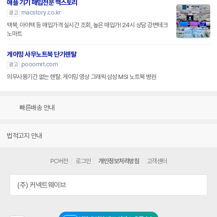
애플 기기 매입전문 맥스토리
macstory.co.kr
광고
맥북, 아이맥 등 매입가격 실시간 조회, 높은 매입가! 24시 상담 강변테크
노마트
게이밍 사무노트북 단기렌탈
pooomrt.com
광고
의무사용기간 없는 렌탈. 게이밍 영상 그래픽 삼성 MSI 노트북 병원
빠른배송 안내
법적고지 안내
PC버전
로그인
개인정보처리방침
고객센터
(주) 커넥트웨이브