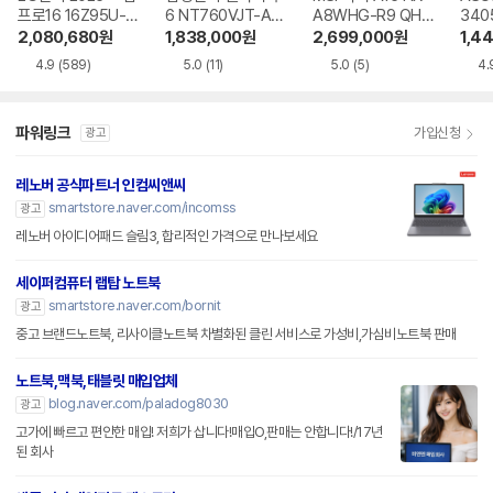
프로16 16Z95U-G
6 NT760VJT-A51
A8WHG-R9 QHD
340
S5WK
A
+
9W
2,080,680
원
1,838,000
원
2,699,000
원
1,4
4.9
(589)
5.0
(11)
5.0
(5)
4.
파워링크
가입신청
광고
레노버 공식파트너 인컴씨앤씨
smartstore.naver.com/incomss
광고
레노버 아이디어패드 슬림3, 합리적인 가격으로 만나보세요
세이퍼컴퓨터 랩탑 노트북
smartstore.naver.com/bornit
광고
중고 브랜드노트북, 리사이클노트북 차별화된 클린 서비스로 가성비,가심비노트북 판매
노트북,맥북,태블릿 매입업체
blog.naver.com/paladog8030
광고
고가에 빠르고 편안한 매입! 저희가 삽니다!매입O,판매는 안합니다!/17년
된 회사