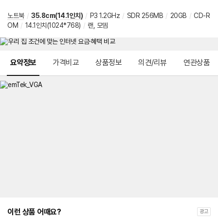
노트북
/
35.8cm(14.1인치)
/
P3 1.2GHz
/
SDR 256MB
/
20GB
/
CD-R
OM
/
14.1인치(1024*768)
/
랜, 모뎀
메뉴 네비게이션
요약정보
가격비교
상품정보
의견/리뷰
연관상품
이런 상품 어때요?
광고