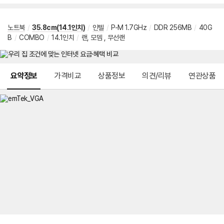
노트북
/
35.8cm(14.1인치)
/
인텔
/
P-M 1.7GHz
/
DDR 256MB
/
40G
B
/
COMBO
/
14.1인치
/
랜, 모뎀 , 무선랜
메뉴 네비게이션
요약정보
가격비교
상품정보
의견/리뷰
연관상품