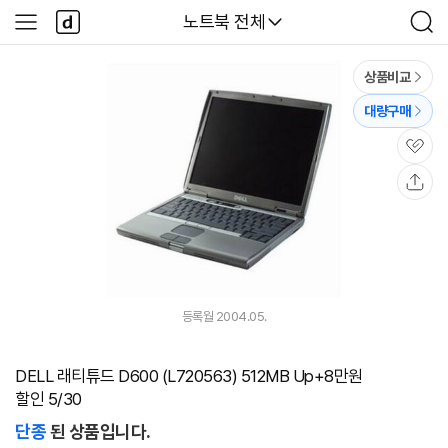
본문 바로가기
다
다나와
노트북 전체
사
검
나
이
색
와
드
메
메
상품비교
인
뉴
대량구매
관
심
공
유
등록월 2004.05.
DELL 래티튜드 D600 (L720563) 512MB Up+8만원
할인 5/30
단종
된 상품입니다.