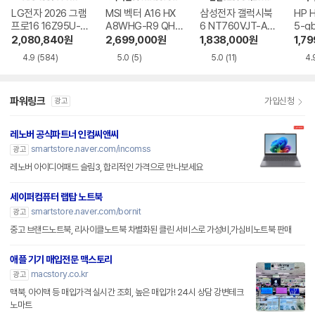
LG전자 2026 그램
MSI 벡터 A16 HX
삼성전자 갤럭시북
HP 
프로16 16Z95U-G
A8WHG-R9 QHD
6 NT760VJT-A51
5-g
S5WK
+
A
2,080,840
원
2,699,000
원
1,838,000
원
1,7
4.9
(584)
5.0
(5)
5.0
(11)
4.
파워링크
가입신청
광고
레노버 공식파트너 인컴씨앤씨
smartstore.naver.com/incomss
광고
레노버 아이디어패드 슬림3, 합리적인 가격으로 만나보세요
세이퍼컴퓨터 랩탑 노트북
smartstore.naver.com/bornit
광고
중고 브랜드노트북, 리사이클노트북 차별화된 클린 서비스로 가성비,가심비노트북 판매
애플 기기 매입전문 맥스토리
macstory.co.kr
광고
맥북, 아이맥 등 매입가격 실시간 조회, 높은 매입가! 24시 상담 강변테크
노마트