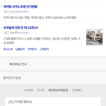
게이밍 사무노트북 단기렌탈
pooomrt.com
광고
의무사용기간 없는 렌탈. 게이밍 영상 그래픽 삼성 MSI 노트북 병원
사무실의 모든것 지니오피스!
jinioffice.co.kr/
광고
기업맞춤형 비즈니스 토탈 쇼핑몰! 사무집기, 냉난방, OA전문, 상품+가
격 경쟁력
회사소개
납품실적
견적문의
고객센터
빠른배송 안내
법적고지 안내
PC버전
로그인
개인정보처리방침
고객센터
(주) 커넥트웨이브