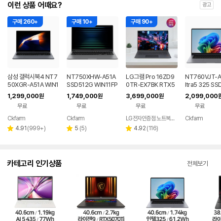
이런 상품 어때요?
광고
구매 260+
구매 10+
구매 90+
삼성 갤럭시북4 NT7
NT750XHW-A51A
LG그램 Pro 16ZD9
NT760VJT-A
50XGR-A51A WIN1
SSD512G WIN11FP
0TR-EX7BK RTX5
ltra5 325 SS
1 FPP(버젼UP설치)
P(버젼UP설치) 삼성
050 32GB 디자인 노
G WIN11 FP
1,299,000
1,749,000
3,699,000
2,099,000
원
원
원
업무용 학생용 사무용
전자 갤럭시북5 노트
트북
P설치) 삼성전
무료
무료
무료
무료
노트북 문스톤그레이
북
시북6 2026년
품 노트북 그레
Ckfarm
Ckfarm
LG전자인증점 노트북랜드
Ckfarm
네이버
네이버
네이
페이
페이
페이
리
리
리
4.91
(
999+
)
5
(
5
)
4.92
(
116
)
별
별
별
뷰
뷰
뷰
점
점
점
수
수
수
카테고리 인기상품
전체보기