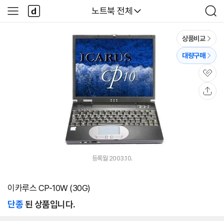
본문 바로가기
다
다나와
노트북 전체
사
검
나
이
색
와
드
메
메
상품비교
인
뉴
대량구매
관
심
공
유
등록월 2003.10.
이카루스 CP-10W (30G)
단종
된 상품입니다.