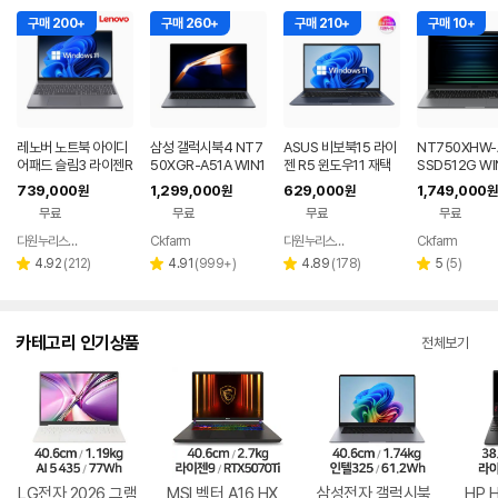
구매 200+
구매 260+
구매 210+
구매 10+
레노버 노트북 아이디
삼성 갤럭시북4 NT7
ASUS 비보북15 라이
NT750XHW-
어패드 슬림3 라이젠R
50XGR-A51A WIN1
젠 R5 윈도우11 재택
SSD512G WI
5 8GB 256GB 윈도
1 FPP(버젼UP설치)
근무 싼 노트북
P(버젼UP설치)
739,000
1,299,000
629,000
1,749,000
원
원
원
원
우11
업무용 학생용 사무용
전자 갤럭시북5
무료
무료
무료
무료
노트북 문스톤그레이
북
다원누리스토어
Ckfarm
다원누리스토어
Ckfarm
네이버
네이버
네이버
네이
페이
페이
페이
페이
리
리
리
리
4.92
(
212
)
4.91
(
999+
)
4.89
(
178
)
5
(
5
)
별
별
별
별
뷰
뷰
뷰
뷰
점
점
점
점
수
수
수
수
카테고리 인기상품
전체보기
LG전자 2026 그램
MSI 벡터 A16 HX
삼성전자 갤럭시북
HP 