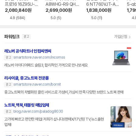
프로16 16Z95U-G
A8WHG-R9 QHD
6 NT760VJT-A51
5-g
S5WK
+
A
2,080,840
원
2,699,000
원
1,838,000
원
1,7
4.9
(584)
5.0
(5)
5.0
(11)
4.
파워링크
가입신청
광고
레노버 공식파트너 인컴씨앤씨
smartstore.naver.com/incomss
광고
레노버 아이디어패드 슬림3, 합리적인 가격으로 만나보세요
리사이클, 중고노트북 전문몰
smartstore.naver.com/bornit
광고
중고노트북의 차별화된 클린 서비스로 가성비,가심비 만족 다양한 브랜드 노트북 판매
노트북,맥북,태블릿 매입업체
blog.naver.com/paladog8030
광고
고가에 빠르고 편안한 매입! 저희가 삽니다!/판매X/17년된 TV,뉴스출현
업체!