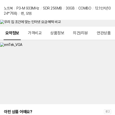
노트북
/
P3-M 933MHz
/
SDR 256MB
/
30GB
/
COMBO
/
12.1인치(10
24*768)
/
랜, 모뎀
메뉴 네비게이션
요약정보
가격비교
상품정보
의견/리뷰
연관상품
이런 상품 어때요?
광고