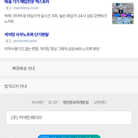
애플 기기 매입전문 맥스토리
macstory.co.kr
광고
맥북, 아이맥 등 매입가격 실시간 조회, 높은 매입가! 24시 상담 강변테크
노마트
게이밍 사무노트북 단기렌탈
pooomrt.com
광고
의무사용기간 없는 렌탈. 게이밍 영상 그래픽 삼성 MSI 노트북 병원
빠른배송 안내
법적고지 안내
PC버전
로그인
개인정보처리방침
고객센터
(주) 커넥트웨이브