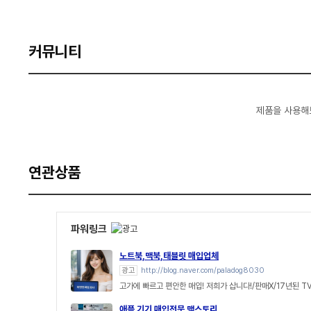
커뮤니티
제품을 사용해
연관상품
파워링크
노트북,맥북,태블릿 매입업체
광고
http://blog.naver.com/paladog8030
고가에 빠르고 편안한 매입! 저희가 삽니다!/판매X/17년된 T
애플 기기 매입전문 맥스토리