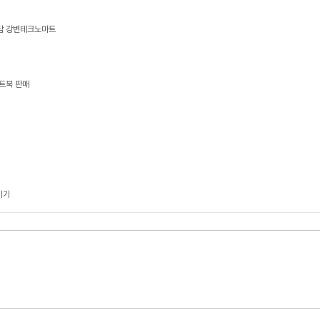
상담 강변테크노마트
트북 판매
기기