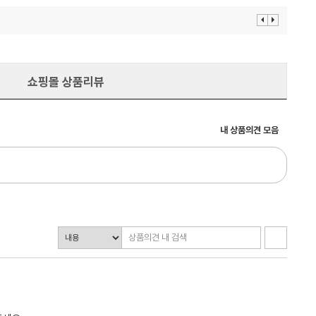
이
다
전
음
보
보
기
기
쇼핑몰 상품리뷰
내 상품의견 모음