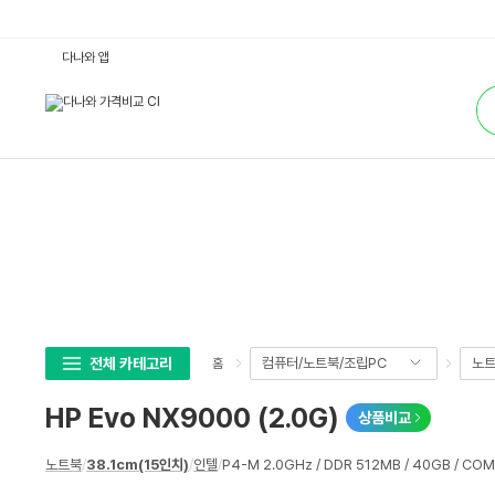
H
다나와 앱
P
E
통
v
합
o
검
N
색
X
9
0
0
0
(2.
0
G)
:
다
나
와
가
격
비
전체 카테고리
컴퓨터/노트북/조립PC
노
홈
교
HP Evo NX9000 (2.0G)
상품비교
상
노트북
/
38.1cm(15인치)
/
인텔
/
P4-M 2.0GHz / DDR 512MB / 40GB / COM
세
스