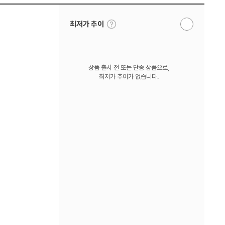
툴
최저가 추이
알
팁
림
보
받
기
기
상품 출시 전 또는 단종 상품으로,
최저가 추이가 없습니다.