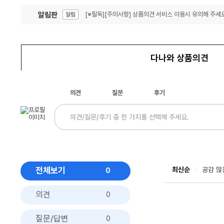
알림판
[※필독][주의사항] 상품의견 서비스 이용시 유의해 주세요
알림
잦은 오류, PC속도 잡자! PC안정화 위해 이건 꼭!
알림
다나와 상품의견
의견
질문
후기
전체보기
최신순
공감 많
0
의견
0
질문/답변
0