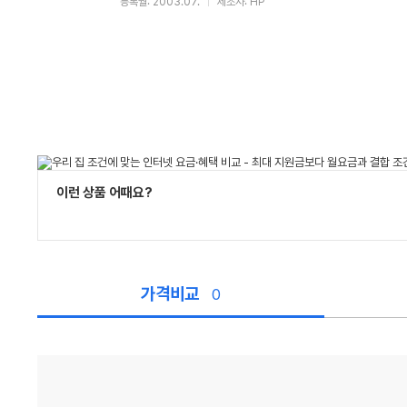
등록월: 2003.07.
제조사: HP
이런 상품 어때요?
가격비교
0
가
격
비
교