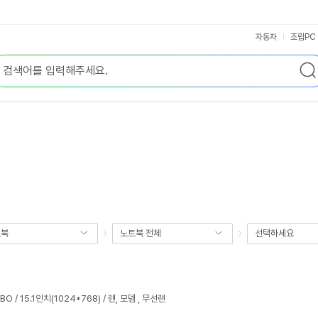
자동차
조립PC
트북
노트북 전체
선택하세요
BO / 15.1인치(1024*768) / 랜, 모뎀 , 무선랜