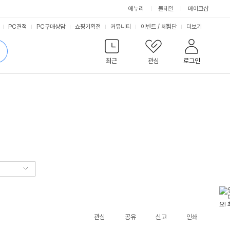
에누리
몰테일
메이크샵
서
PC견적
PC구매상담
쇼핑기획전
커뮤니티
이벤트
/
체험단
더보기
비
검
색
최근
관심
로그인
스
관심
공유
신고
인쇄