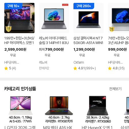
구매 10+
구매 260+
199만+한컴+3년AS/
레노버 아이디어패드
삼성 갤럭시북4 NT7
76만+한컴+
HP 하이퍼엑스 오멘 1
슬림 3 14IPH11 83U
50XGR-A51A WIN1
3년 AS/HP 옴
6 AI7 450 RTX506
Q005LKR 8GB
1 FPP(버젼UP설치)
6인치 사무용 
2,599,000
799,000
1,299,000
999,000
원
최저
원
원
원
0 게이밍 노트북
업무용 학생용 사무용
저렴한 대학생 
무료
무료
무료
무료
노트북 문스톤그레이
HP공식파트너 이텍컴퓨터
레노버
Ckfarm
HP공식파트너 이텍컴퓨터
네이버
네이버
페이
페이
리
리
리
5
(
4
)
판매처2
4.91
(
999+
)
4.8
(
35
)
별
별
별
뷰
뷰
뷰
점
점
점
수
수
수
카테고리 인기상품
전체보기
LG전자 2026 그램
MSI 벡터 A16 HX
HP HyperX 오멘 1
삼성