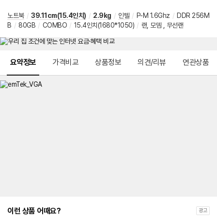
노트북
/
39.11cm(15.4인치)
/
2.9kg
/
인텔
/
P-M 1.6Ghz
/
DDR 256M
B
/
80GB
/
COMBO
/
15.4인치(1680*1050)
/
랜, 모뎀 , 무선랜
메뉴 네비게이션
요약정보
가격비교
상품정보
의견/리뷰
연관상품
이런 상품 어때요?
광고