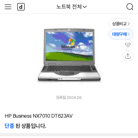
본문 바로가기
다
다나와
노트북 전체
사
검
나
이
색
와
드
메
메
상품비교
인
뉴
대량구매
관
심
공
유
등록월 2004.06.
HP Business NX7010 DT623AV
단종
된 상품입니다.