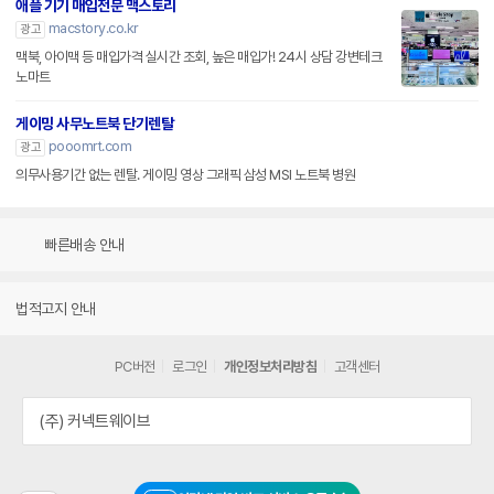
애플 기기 매입전문 맥스토리
macstory.co.kr
광고
맥북, 아이맥 등 매입가격 실시간 조회, 높은 매입가! 24시 상담 강변테크
노마트
게이밍 사무노트북 단기렌탈
pooomrt.com
광고
의무사용기간 없는 렌탈. 게이밍 영상 그래픽 삼성 MSI 노트북 병원
빠른배송 안내
법적고지 안내
PC버전
로그인
개인정보처리방침
고객센터
(주) 커넥트웨이브