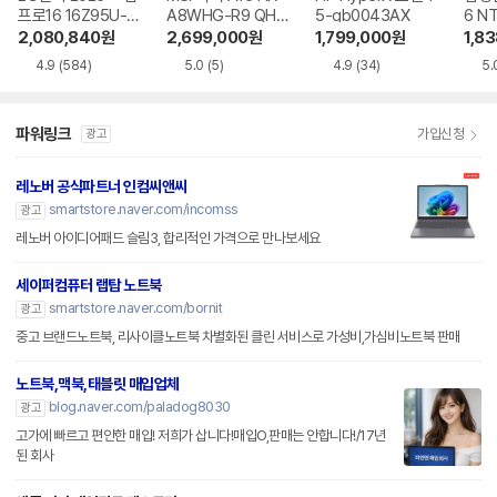
프로16 16Z95U-G
A8WHG-R9 QHD
5-gb0043AX
6 N
S5WK
+
A
2,080,840
원
2,699,000
원
1,799,000
원
1,8
4.9
(584)
5.0
(5)
4.9
(34)
5.
파워링크
가입신청
광고
레노버 공식파트너 인컴씨앤씨
smartstore.naver.com/incomss
광고
레노버 아이디어패드 슬림3, 합리적인 가격으로 만나보세요
세이퍼컴퓨터 랩탑 노트북
smartstore.naver.com/bornit
광고
중고 브랜드노트북, 리사이클노트북 차별화된 클린 서비스로 가성비,가심비노트북 판매
노트북,맥북,태블릿 매입업체
blog.naver.com/paladog8030
광고
고가에 빠르고 편안한 매입! 저희가 삽니다!매입O,판매는 안합니다!/17년
된 회사