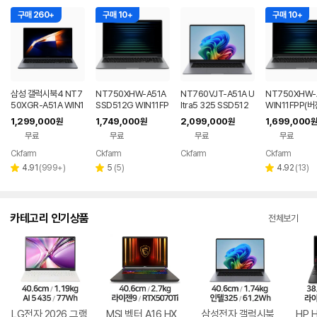
구매 260+
구매 10+
구매 10+
삼성 갤럭시북4 NT7
NT750XHW-A51A
NT760VJT-A51A U
NT750XHW-
50XGR-A51A WIN1
SSD512G WIN11FP
ltra5 325 SSD512
WIN11FPP(
1 FPP(버젼UP설치)
P(버젼UP설치) 삼성
G WIN11 FPP(버젼U
설치) 삼성전자
1,299,000
1,749,000
2,099,000
1,699,000
원
원
원
원
업무용 학생용 사무용
전자 갤럭시북5 노트
P설치) 삼성전자 갤럭
북5 노트북
무료
무료
무료
무료
노트북 문스톤그레이
북
시북6 2026년 신제
품 노트북 그레이색
Ckfarm
Ckfarm
Ckfarm
Ckfarm
네이버
네이버
네이버
네이
페이
페이
페이
페이
리
리
리
4.91
(
999+
)
5
(
5
)
4.92
(
13
)
별
별
별
뷰
뷰
뷰
점
점
점
수
수
수
카테고리 인기상품
전체보기
LG전자 2026 그램
MSI 벡터 A16 HX
삼성전자 갤럭시북
HP 