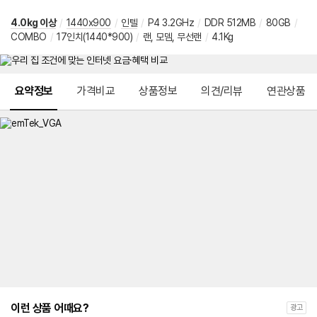
4.0kg 이상
/
1440x900
/
인텔
/
P4 3.2GHz
/
DDR 512MB
/
80GB
/
COMBO
/
17인치(1440*900)
/
랜, 모뎀, 무선랜
/
4.1Kg
메뉴 네비게이션
요약정보
가격비교
상품정보
의견/리뷰
연관상품
이런 상품 어때요?
광고