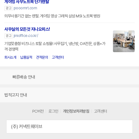
게이밍 사무노트북 단기렌탈
pooomrt.com
광고
의무사용기간 없는 렌탈. 게이밍 영상 그래픽 삼성 MSI 노트북 병원
사무실의 모든것 지니오피스!
jinioffice.co.kr/
광고
기업맞춤형 비즈니스 토탈 쇼핑몰! 사무집기, 냉난방, OA전문, 상품+가
격 경쟁력
회사소개
납품실적
견적문의
고객센터
빠른배송 안내
법적고지 안내
PC버전
로그인
개인정보처리방침
고객센터
(주) 커넥트웨이브