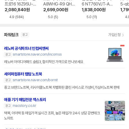
프로16 16Z95U-G
A8WHG-R9 QHD
6 NT760VJT-A51
5-g
S5WK
+
A
2,080,840
원
2,699,000
원
1,838,000
원
1,7
4.9
(584)
5.0
(5)
5.0
(11)
4.
파워링크
가입신청
광고
레노버 공식파트너 인컴씨앤씨
smartstore.naver.com/incomss
광고
레노버 아이디어패드 슬림3, 합리적인 가격으로 만나보세요
세이퍼컴퓨터 랩탑 노트북
smartstore.naver.com/bornit
광고
중고 브랜드노트북, 리사이클노트북 차별화된 클린 서비스로 가성비,가심비노트북 판매
애플 기기 매입전문 맥스토리
macstory.co.kr
광고
맥북, 아이맥 등 매입가격 실시간 조회, 높은 매입가! 24시 상담 강변테크
노마트