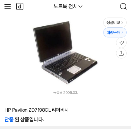
본문 바로가기
다
다나와
노트북 전체
사
검
나
이
색
와
드
메
메
상품비교
인
뉴
대량구매
관
심
공
유
등록월 2005.03.
HP Pavilion ZD7198CL 리퍼비시
단종
된 상품입니다.