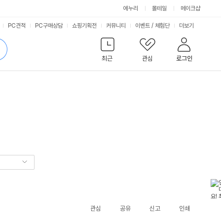
에누리
몰테일
메이크샵
서
PC견적
PC구매상담
쇼핑기획전
커뮤니티
이벤트
/
체험단
더보기
비
검
색
최근
관심
로그인
스
관심
공유
신고
인쇄