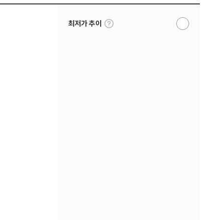
툴
최저가 추이
알
팁
림
보
받
기
기