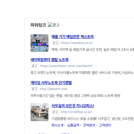
파워링크
애플 기기 매입전문 맥스토리
광고
https://macstory.co.kr
맥북, 아이맥 등 매입가격 실시간 조회, 높은 매입가! 24시 
세이퍼컴퓨터 랩탑 노트북
광고
https://smartstore.naver.com/bornit
중고 브랜드노트북, 리사이클노트북 차별화된 클린 서비스로 가성비,가심비노
게이밍 사무노트북 단기렌탈
광고
http://pooomrt.com
의무사용기간 없는 렌탈. 게이밍 영상 그래픽 삼성 MSI 노트북 병원
사무실의 모든것 지니오피스!
광고
http://jinioffice.co.kr/
기업맞춤형 비즈니스 토탈 쇼핑몰! 사무집기, 냉난방, OA전문
회사소개
납품실적
견적문의
고객센터