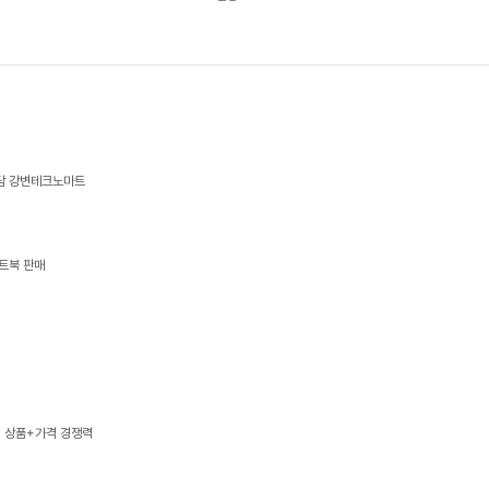
상담 강변테크노마트
트북 판매
, 상품+가격 경쟁력