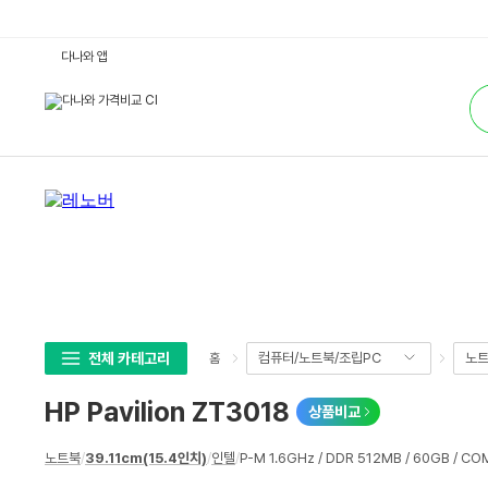
H
다나와 앱
P
P
통
a
합
v
검
i
색
l
i
o
n
Z
T
3
0
1
8
:
다
나
와
가
전체 카테고리
컴퓨터/노트북/조립PC
노
홈
격
비
교
HP Pavilion ZT3018
상품비교
상
노트북
/
39.11cm(15.4인치)
/
인텔
/
P-M 1.6GHz / DDR 512MB / 60GB / CO
세
스