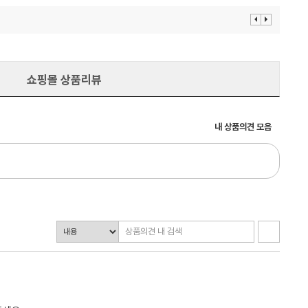
이
다
전
음
보
보
기
기
쇼핑몰 상품리뷰
내 상품의견 모음