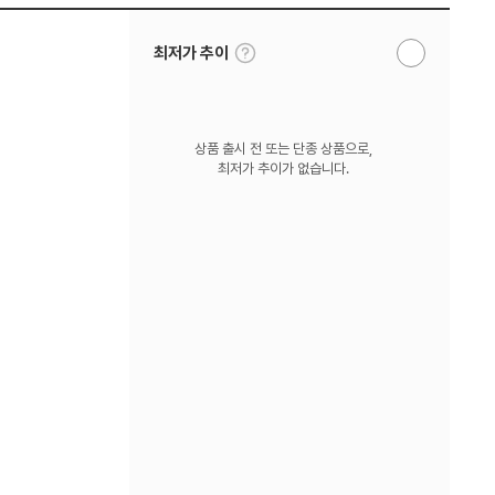
툴
최저가 추이
알
팁
림
보
받
기
기
상품 출시 전 또는 단종 상품으로,
최저가 추이가 없습니다.