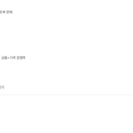
트북 판매
, 상품+가격 경쟁력
기기