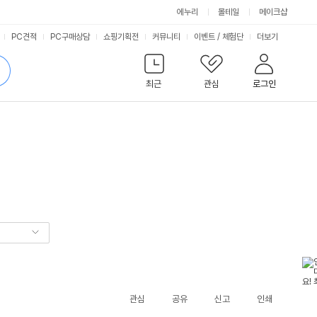
에누리
몰테일
메이크샵
서
PC견적
PC구매상담
쇼핑기획전
커뮤니티
이벤트
/
체험단
더보기
비
검
색
최근
관심
로그인
스
관심
공유
신고
인쇄