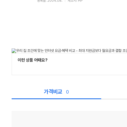
등록월: 2004.08.
제조사: HP
이런 상품 어때요?
가격비교
0
가
격
비
교