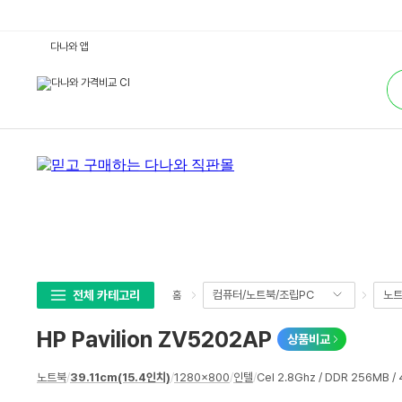
H
다나와 앱
P
P
통
a
합
v
검
i
색
l
i
o
n
Z
V
5
2
0
2
A
P
:
다
나
전체 카테고리
컴퓨터/노트북/조립PC
노
홈
와
가
격
HP Pavilion ZV5202AP
상품비교
비
교
상
노트북
/
39.11cm(15.4인치)
/
1280x800
/
인텔
/
Cel 2.8Ghz / DDR 256MB /
세
스