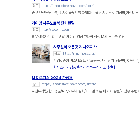
광고
https://smartstore.naver.com/bornit
중고 브랜드노트북, 리사이클노트북 차별화된 클린 서비스로 가성비,가심비노
게이밍 사무노트북 단기렌탈
광고
http://pooomrt.com
의무사용기간 없는 렌탈. 게이밍 영상 그래픽 삼성 MSI 노트북 병원
사무실의 모든것 지니오피스!
광고
http://jinioffice.co.kr/
기업맞춤형 비즈니스 토탈 쇼핑몰! 사무집기, 냉난방, OA전문
회사소개
납품실적
견적문의
고객센터
MS 오피스 2024 가정용
광고
https://smartstore.naver.com/sbcore
포인트적립/한국정품/PC,노트북 설치/이메일 또는 패키지 발송/게임용 주변