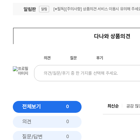
알림판
[※필독][주의사항] 상품의견 서비스 이용시 유의해 주세요
알림
잦은 오류, PC속도 잡자! PC안정화 위해 이건 꼭!
알림
다나와 상품의견
의견
질문
후기
전체보기
최신순
공감 많
0
의견
0
질문/답변
0