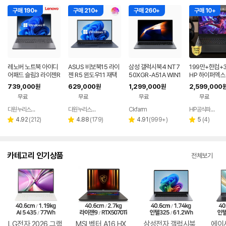
구매 190+
구매 210+
구매 260+
구매 10+
레노버 노트북 아이디
ASUS 비보북15 라이
삼성 갤럭시북4 NT7
199만+한컴+3
어패드 슬림3 라이젠R
젠 R5 윈도우11 재택
50XGR-A51A WIN1
HP 하이퍼엑스 
5 8GB 256GB 윈도
근무 싼 노트북
1 FPP(버젼UP설치)
6 AI7 450 R
739,000
629,000
1,299,000
2,599,000
원
원
원
우11
업무용 학생용 사무용
0 게이밍 노트
무료
무료
무료
무료
노트북 문스톤그레이
다원누리스토어
다원누리스토어
Ckfarm
HP공식파트너 이텍컴퓨터
네이버
네이버
네이버
페이
페이
페이
리
리
리
리
4.92
(
212
)
4.88
(
179
)
4.91
(
999+
)
5
(
4
)
별
별
별
별
뷰
뷰
뷰
뷰
점
점
점
점
수
수
수
수
카테고리 인기상품
전체보기
LG전자 2026 그램
MSI 벡터 A16 HX
삼성전자 갤럭시북
에이