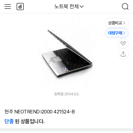
본문 바로가기
다
다나와
노트북 전체
사
검
나
이
색
와
드
메
메
상품비교
인
뉴
대량구매
관
심
공
유
등록월 2004.02.
현주 NEOTREND i2000 421524-B
단종
된 상품입니다.