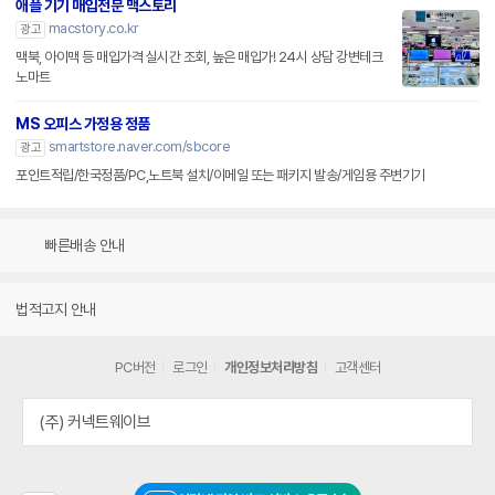
애플 기기 매입전문 맥스토리
macstory.co.kr
광고
맥북, 아이맥 등 매입가격 실시간 조회, 높은 매입가! 24시 상담 강변테크
노마트
MS 오피스 가정용 정품
smartstore.naver.com/sbcore
광고
포인트적립/한국정품/PC,노트북 설치/이메일 또는 패키지 발송/게임용 주변기기
빠른배송 안내
법적고지 안내
PC버전
로그인
개인정보처리방침
고객센터
(주) 커넥트웨이브