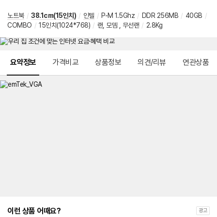
노트북
/
38.1cm(15인치)
/
인텔
/
P-M 1.5Ghz
/
DDR 256MB
/
40GB
/
COMBO
/
15인치(1024*768)
/
랜, 모뎀 , 무선랜
/
2.8Kg
메뉴 네비게이션
요약정보
가격비교
상품정보
의견/리뷰
연관상품
이런 상품 어때요?
광고