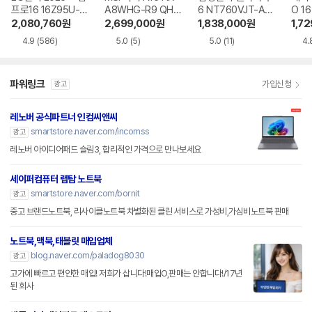
프로16 16Z95U-G
A8WHG-R9 QHD
6 NT760VJT-A51
O 16
S5WK
+
A
1-75
2,080,760
원
2,699,000
원
1,838,000
원
1,7
4.9
(586)
5.0
(5)
5.0
(11)
4.
파워링크
가입신청
광고
레노버 공식파트너 인컴씨앤씨
smartstore.naver.com/incomss
광고
레노버 아이디어패드 슬림3, 합리적인 가격으로 만나보세요
세이퍼컴퓨터 랩탑 노트북
smartstore.naver.com/bornit
광고
중고 브랜드노트북, 리사이클노트북 차별화된 클린 서비스로 가성비,가심비노트북 판매
노트북,맥북,태블릿 매입업체
blog.naver.com/paladog8030
광고
고가에 빠르고 편안한 매입! 저희가 삽니다!매입O,판매는 안합니다!/17년
된 회사